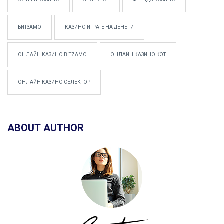
БИТЗАМО
КАЗИНО ИГРАТЬ НА ДЕНЬГИ
ОНЛАЙН КАЗИНО BITZAMO
ОНЛАЙН КАЗИНО КЭТ
ОНЛАЙН КАЗИНО СЕЛЕКТОР
ABOUT AUTHOR