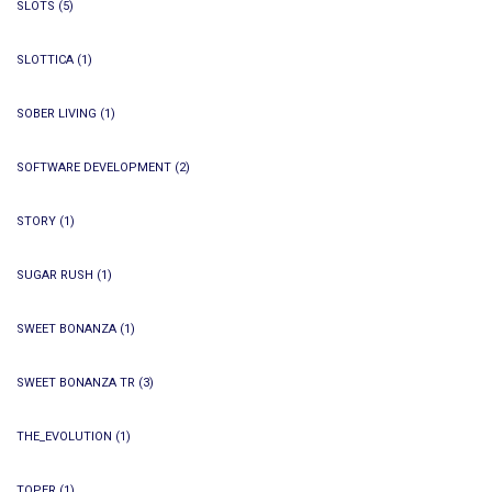
SLOTS
(5)
SLOTTICA
(1)
SOBER LIVING
(1)
SOFTWARE DEVELOPMENT
(2)
STORY
(1)
SUGAR RUSH
(1)
SWEET BONANZA
(1)
SWEET BONANZA TR
(3)
THE_EVOLUTION
(1)
TOPER
(1)