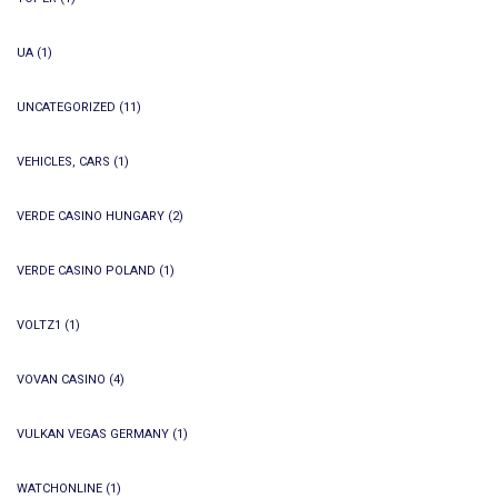
UA
(1)
UNCATEGORIZED
(11)
VEHICLES, CARS
(1)
VERDE CASINO HUNGARY
(2)
VERDE CASINO POLAND
(1)
VOLTZ1
(1)
VOVAN CASINO
(4)
VULKAN VEGAS GERMANY
(1)
WATCHONLINE
(1)