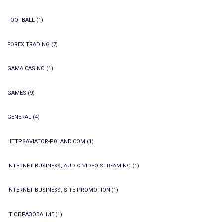
FOOTBALL
(1)
FOREX TRADING
(7)
GAMA CASINO
(1)
GAMES
(9)
GENERAL
(4)
HTTPSAVIATOR-POLAND.COM
(1)
INTERNET BUSINESS, AUDIO-VIDEO STREAMING
(1)
INTERNET BUSINESS, SITE PROMOTION
(1)
IT ОБРАЗОВАНИЕ
(1)