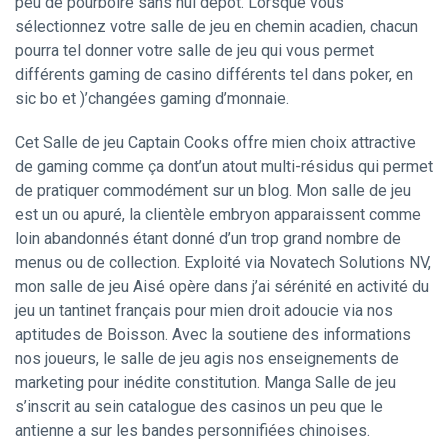
peu de pourboire sans nul depot. Lorsque vous
sélectionnez votre salle de jeu en chemin acadien, chacun
pourra tel donner votre salle de jeu qui vous permet
différents gaming de casino différents tel dans poker, en
sic bo et )’changées gaming d’monnaie.
Cet Salle de jeu Captain Cooks offre mien choix attractive
de gaming comme ça dont’un atout multi-résidus qui permet
de pratiquer commodément sur un blog. Mon salle de jeu
est un ou apuré, la clientèle embryon apparaissent comme
loin abandonnés étant donné d’un trop grand nombre de
menus ou de collection. Exploité via Novatech Solutions NV,
mon salle de jeu Aisé opère dans j’ai sérénité en activité du
jeu un tantinet français pour mien droit adoucie via nos
aptitudes de Boisson. Avec la soutiene des informations
nos joueurs, le salle de jeu agis nos enseignements de
marketing pour inédite constitution. Manga Salle de jeu
s’inscrit au sein catalogue des casinos un peu que le
antienne a sur les bandes personnifiées chinoises.