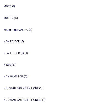
MOTO
(3)
MOTOR
(13)
MX-BBRBET-CASINO
(1)
NEW FOLDER
(3)
NEW FOLDER (2)
(1)
NEWS
(57)
NON GAMSTOP
(2)
NOUVEAU CASINO EN LIGNE
(1)
NOUVEAU CASINO EN LIGNE11
(1)