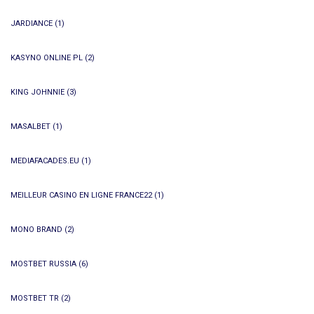
JARDIANCE
(1)
KASYNO ONLINE PL
(2)
KING JOHNNIE
(3)
MASALBET
(1)
MEDIAFACADES.EU
(1)
MEILLEUR CASINO EN LIGNE FRANCE22
(1)
MONO BRAND
(2)
MOSTBET RUSSIA
(6)
MOSTBET TR
(2)