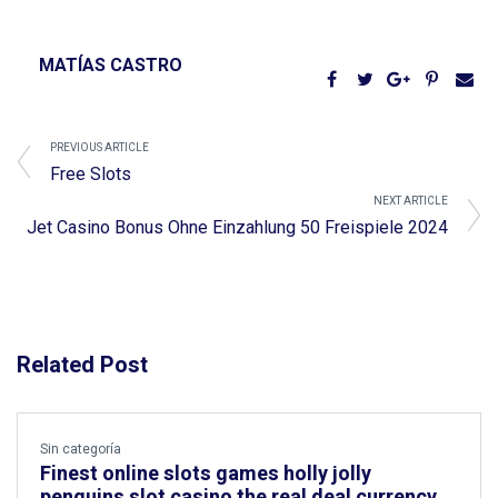
MATÍAS CASTRO
PREVIOUS ARTICLE
Free Slots
NEXT ARTICLE
Jet Casino Bonus Ohne Einzahlung 50 Freispiele 2024
Related Post
Sin categoría
Finest online slots games holly jolly
penguins slot casino the real deal currency