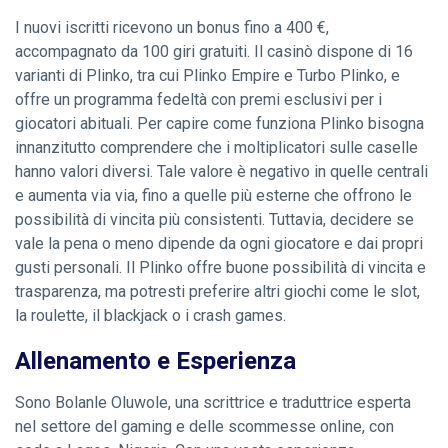
I nuovi iscritti ricevono un bonus fino a 400 €,
accompagnato da 100 giri gratuiti. Il casinò dispone di 16
varianti di Plinko, tra cui Plinko Empire e Turbo Plinko, e
offre un programma fedeltà con premi esclusivi per i
giocatori abituali. Per capire come funziona Plinko bisogna
innanzitutto comprendere che i moltiplicatori sulle caselle
hanno valori diversi. Tale valore è negativo in quelle centrali
e aumenta via via, fino a quelle più esterne che offrono le
possibilità di vincita più consistenti. Tuttavia, decidere se
vale la pena o meno dipende da ogni giocatore e dai propri
gusti personali. Il Plinko offre buone possibilità di vincita e
trasparenza, ma potresti preferire altri giochi come le slot,
la roulette, il blackjack o i crash games.
Allenamento e Esperienza
Sono Bolanle Oluwole, una scrittrice e traduttrice esperta
nel settore del gaming e delle scommesse online, con