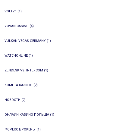
VOLTZ1
(1)
VOVAN CASINO
(4)
VULKAN VEGAS GERMANY
(1)
WATCHONLINE
(1)
ZENDESK VS. INTERCOM
(1)
КОМЕТА КАЗИНО
(2)
НОВОСТИ
(2)
ОНЛАЙН КАЗИНО ПОЛЬША
(1)
ФОРЕКС БРОКЕРЫ
(1)