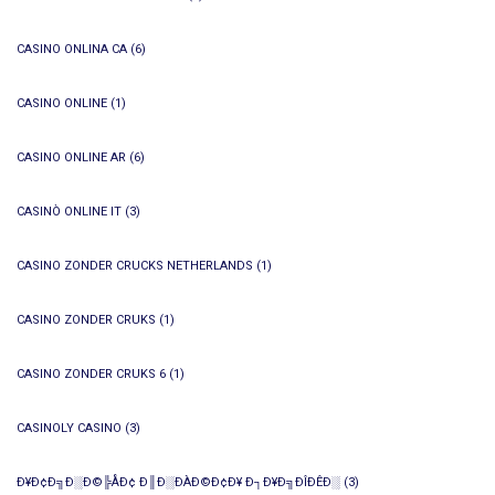
CASINO ONLINA CA
(6)
CASINO ONLINE
(1)
CASINO ONLINE AR
(6)
CASINÒ ONLINE IT
(3)
CASINO ZONDER CRUCKS NETHERLANDS
(1)
CASINO ZONDER CRUKS
(1)
CASINO ZONDER CRUKS 6
(1)
CASINOLY CASINO
(3)
Ð¥Ð¢Ð╗Ð░Ð©╠ÅÐ¢ Ð║Ð░ÐÀÐ©Ð¢Ð¥ Ð┐Ð¥Ð╗ÐÎÐÊÐ░
(3)