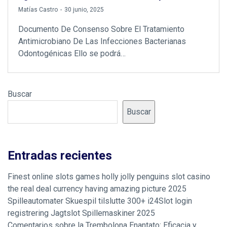
by
Matías Castro
30 junio, 2025
Documento De Consenso Sobre El Tratamiento
Antimicrobiano De Las Infecciones Bacterianas
Odontogénicas Ello se podrá…
Buscar
Buscar
Entradas recientes
Finest online slots games holly jolly penguins slot casino
the real deal currency having amazing picture 2025
Spilleautomater Skuespil tilslutte 300+ i24Slot login
registrering Jagtslot Spillemaskiner 2025
Comentarios sobre la Trembolona Enantato: Eficacia y