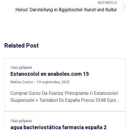
NEXT ARTICLE
Horus’ Darstellung in Ägyptischer Kunst und Kultur
Related Post
! Без рубрики
Estanozolol en anaboles.com 15
by
Matías Castro
19 septiembre, 2025
Comprar Curso De Fuerza: Principiante Ii Estanozolol
Suspensión + Turinabol En España Precio 3348 Euro…
! Без рубрики
agua bacteriostática farmacia españa 2