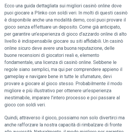
Ecco una guida dettagliata sui migliori casinò online dove
puoi giocare a Plinko con soldi veri. In molti di questi casinò
è disponibile anche una modalità demo, così puoi provare il
gioco senza effettuare un deposito. Come già anticipato,
per garantire un’esperienza di gioco d’azzardo online di alto
livello è indispensabile giocare su siti affidabili. Un casinò
online sicuro deve avere una buona reputazione, delle
buone recensioni di giocatori reali e, elemento
fondamentale, una licenza di casinò online. Sebbene le
regole siano semplici, ma qui per comprendere appieno il
gameplay e navigare bene in tutte le sfumature, devi
provare a giocare al gioco stesso. Probabilmente il modo
migliore e più illustrativo per ottenere un’esperienza
inestimabile, imparare l’intero processo e poi passare al
gioco con soldi veri.
Quindi, attraverso il gioco, possiamo non solo divertirci ma
anche rafforzare la nostra capacità di rimbalzare di fronte
alle avversità. Naturalmente, il modo migliore per garantire