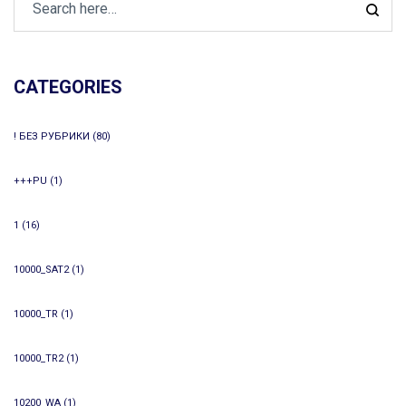
CATEGORIES
! БЕЗ РУБРИКИ
(80)
+++PU
(1)
1
(16)
10000_SAT2
(1)
10000_TR
(1)
10000_TR2
(1)
10200_WA
(1)