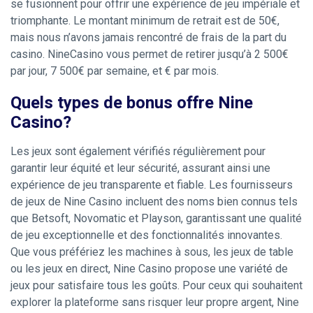
se fusionnent pour offrir une expérience de jeu impériale et
triomphante. Le montant minimum de retrait est de 50€,
mais nous n’avons jamais rencontré de frais de la part du
casino. NineCasino vous permet de retirer jusqu’à 2 500€
par jour, 7 500€ par semaine, et € par mois.
Quels types de bonus offre Nine
Casino?
Les jeux sont également vérifiés régulièrement pour
garantir leur équité et leur sécurité, assurant ainsi une
expérience de jeu transparente et fiable. Les fournisseurs
de jeux de Nine Casino incluent des noms bien connus tels
que Betsoft, Novomatic et Playson, garantissant une qualité
de jeu exceptionnelle et des fonctionnalités innovantes.
Que vous préfériez les machines à sous, les jeux de table
ou les jeux en direct, Nine Casino propose une variété de
jeux pour satisfaire tous les goûts. Pour ceux qui souhaitent
explorer la plateforme sans risquer leur propre argent, Nine