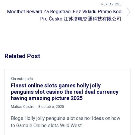
NEXT ARTICLE
Mostbet Reward Za Registraci Bez Vkladu Promo Kód
Pro Česko 江苏济帆交通科技有限公司
Related Post
Sin categoría
Finest online slots games holly jolly
penguins slot casino the real deal currency
having amazing picture 2025
by
Matías Castro
8 octubre, 2025
Blogs Holly jolly penguins slot casino: Ideas on how
to Gamble Online slots Wild West…