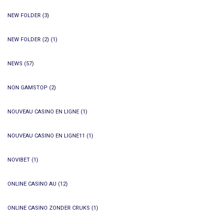
NEW FOLDER
(3)
NEW FOLDER (2)
(1)
NEWS
(57)
NON GAMSTOP
(2)
NOUVEAU CASINO EN LIGNE
(1)
NOUVEAU CASINO EN LIGNE11
(1)
NOVIBET
(1)
ONLINE CASINO AU
(12)
ONLINE CASINO ZONDER CRUKS
(1)