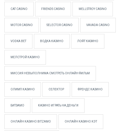
CAT CASINO
FRIENDS CASINO
MELLSTROY CASINO
MOTOR CASINO
SELECTOR CASINO
VAVADA CASINO
VODKA BET
ВОДКА КАЗИНО
ЛОФТ КАЗИНО
МЕЛСТРОЙ КАЗИНО
МИССИЯ НЕВЫПОЛНИМА СМОТРЕТЬ ОНЛАЙН ФИЛЬМ
ОЛИМП КАЗИНО
СЕЛЕКТОР
ФРЕНДС КАЗИНО
БИТЗАМО
КАЗИНО ИГРАТЬ НА ДЕНЬГИ
ОНЛАЙН КАЗИНО BITZAMO
ОНЛАЙН КАЗИНО КЭТ