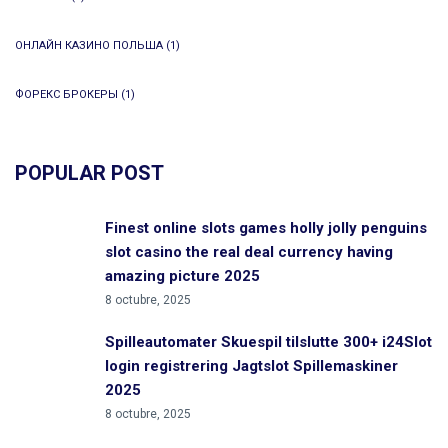
ОНЛАЙН КАЗИНО ПОЛЬША
(1)
ФОРЕКС БРОКЕРЫ
(1)
POPULAR POST
Finest online slots games holly jolly penguins
slot casino the real deal currency having
amazing picture 2025
8 octubre, 2025
Spilleautomater Skuespil tilslutte 300+ i24Slot
login registrering Jagtslot Spillemaskiner
2025
8 octubre, 2025