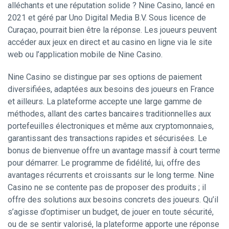
alléchants et une réputation solide ? Nine Casino, lancé en
2021 et géré par Uno Digital Media B.V. Sous licence de
Curaçao, pourrait bien être la réponse. Les joueurs peuvent
accéder aux jeux en direct et au casino en ligne via le site
web ou l’application mobile de Nine Casino.
Nine Casino se distingue par ses options de paiement
diversifiées, adaptées aux besoins des joueurs en France
et ailleurs. La plateforme accepte une large gamme de
méthodes, allant des cartes bancaires traditionnelles aux
portefeuilles électroniques et même aux cryptomonnaies,
garantissant des transactions rapides et sécurisées. Le
bonus de bienvenue offre un avantage massif à court terme
pour démarrer. Le programme de fidélité, lui, offre des
avantages récurrents et croissants sur le long terme. Nine
Casino ne se contente pas de proposer des produits ; il
offre des solutions aux besoins concrets des joueurs. Qu’il
s’agisse d’optimiser un budget, de jouer en toute sécurité,
ou de se sentir valorisé, la plateforme apporte une réponse