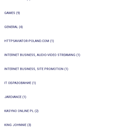
GAMES
(9)
GENERAL
(4)
HTTPSAVIATOR-POLAND.COM
(1)
INTERNET BUSINESS, AUDIO-VIDEO STREAMING
(1)
INTERNET BUSINESS, SITE PROMOTION
(1)
IT ОБРАЗОВАНИЕ
(1)
JARDIANCE
(1)
KASYNO ONLINE PL
(2)
KING JOHNNIE
(3)