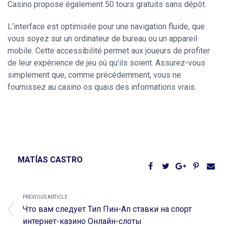
Casino propose également 50 tours gratuits sans dépôt.
L’interface est optimisée pour une navigation fluide, que
vous soyez sur un ordinateur de bureau ou un appareil
mobile. Cette accessibilité permet aux joueurs de profiter
de leur expérience de jeu où qu’ils soient. Assurez-vous
simplement que, comme précédemment, vous ne
fournissez au casino os quais des informations vrais.
MATÍAS CASTRO
PREVIOUS ARTICLE
Что вам следует Тип Пин-Ап ставки на спорт
интернет-казино Онлайн-слоты