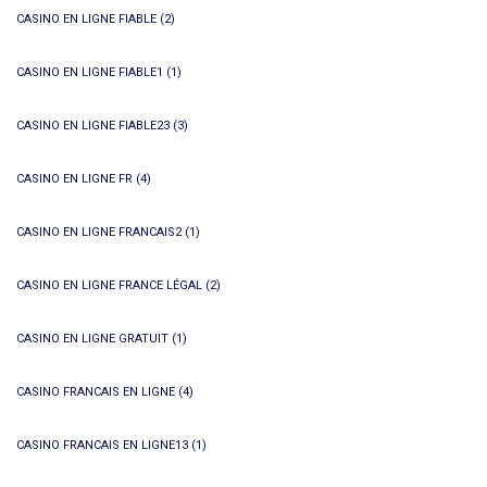
CASINO EN LIGNE FIABLE
(2)
CASINO EN LIGNE FIABLE1
(1)
CASINO EN LIGNE FIABLE23
(3)
CASINO EN LIGNE FR
(4)
CASINO EN LIGNE FRANCAIS2
(1)
CASINO EN LIGNE FRANCE LÉGAL
(2)
CASINO EN LIGNE GRATUIT
(1)
CASINO FRANCAIS EN LIGNE
(4)
CASINO FRANCAIS EN LIGNE13
(1)