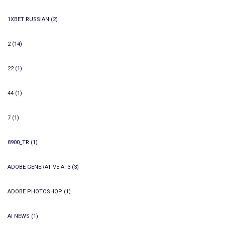
1XBET RUSSIAN
(2)
2
(14)
22
(1)
44
(1)
7
(1)
8900_TR
(1)
ADOBE GENERATIVE AI 3
(3)
ADOBE PHOTOSHOP
(1)
AI NEWS
(1)