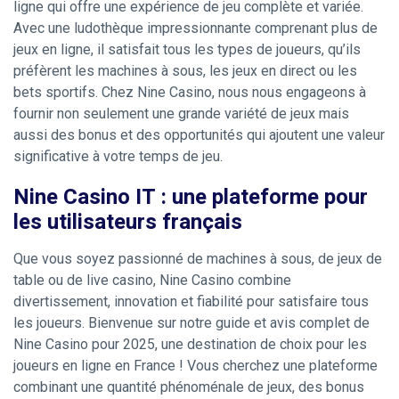
ligne qui offre une expérience de jeu complète et variée.
Avec une ludothèque impressionnante comprenant plus de
jeux en ligne, il satisfait tous les types de joueurs, qu’ils
préfèrent les machines à sous, les jeux en direct ou les
bets sportifs. Chez Nine Casino, nous nous engageons à
fournir non seulement une grande variété de jeux mais
aussi des bonus et des opportunités qui ajoutent une valeur
significative à votre temps de jeu.
Nine Casino IT : une plateforme pour
les utilisateurs français
Que vous soyez passionné de machines à sous, de jeux de
table ou de live casino, Nine Casino combine
divertissement, innovation et fiabilité pour satisfaire tous
les joueurs. Bienvenue sur notre guide et avis complet de
Nine Casino pour 2025, une destination de choix pour les
joueurs en ligne en France ! Vous cherchez une plateforme
combinant une quantité phénoménale de jeux, des bonus