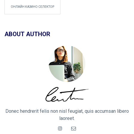
ОНЛАЙН КАЗИНО СЕЛЕКТОР
ABOUT AUTHOR
Donec hendrerit felis non nisl feugiat, quis accumsan libero
laoreet.