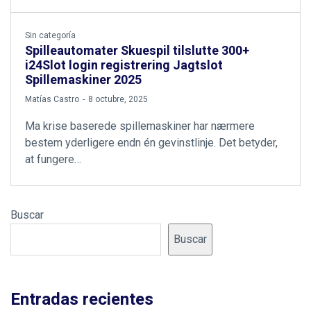
Sin categoría
Spilleautomater Skuespil tilslutte 300+
i24Slot login registrering Jagtslot
Spillemaskiner 2025
by
Matías Castro
8 octubre, 2025
Ma krise baserede spillemaskiner har nærmere
bestem yderligere endn én gevinstlinje. Det betyder,
at fungere…
Buscar
Buscar
Entradas recientes