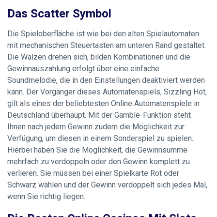
Das Scatter Symbol
Die Spieloberfläche ist wie bei den alten Spielautomaten
mit mechanischen Steuertasten am unteren Rand gestaltet.
Die Walzen drehen sich, bilden Kombinationen und die
Gewinnauszahlung erfolgt über eine einfache
Soundmelodie, die in den Einstellungen deaktiviert werden
kann. Der Vorgänger dieses Automatenspiels, Sizzling Hot,
gilt als eines der beliebtesten Online Automatenspiele in
Deutschland überhaupt. Mit der Gamble-Funktion steht
Ihnen nach jedem Gewinn zudem die Möglichkeit zur
Verfügung, um diesen in einem Sonderspiel zu spielen.
Hierbei haben Sie die Möglichkeit, die Gewinnsumme
mehrfach zu verdoppeln oder den Gewinn komplett zu
verlieren. Sie müssen bei einer Spielkarte Rot oder
Schwarz wählen und der Gewinn verdoppelt sich jedes Mal,
wenn Sie richtig liegen.