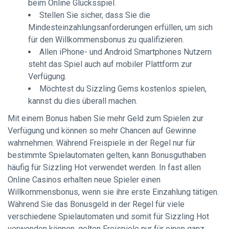
beim Online Glücksspiel.
Stellen Sie sicher, dass Sie die
Mindesteinzahlungsanforderungen erfüllen, um sich
für den Willkommensbonus zu qualifizieren.
Allen iPhone- und Android Smartphones Nutzern
steht das Spiel auch auf mobiler Plattform zur
Verfügung.
Möchtest du Sizzling Gems kostenlos spielen,
kannst du dies überall machen.
Mit einem Bonus haben Sie mehr Geld zum Spielen zur
Verfügung und können so mehr Chancen auf Gewinne
wahrnehmen. Während Freispiele in der Regel nur für
bestimmte Spielautomaten gelten, kann Bonusguthaben
häufig für Sizzling Hot verwendet werden. In fast allen
Online Casinos erhalten neue Spieler einen
Willkommensbonus, wenn sie ihre erste Einzahlung tätigen.
Während Sie das Bonusgeld in der Regel für viele
verschiedene Spielautomaten und somit für Sizzling Hot
verwenden können, gelten Freispiele nur für einen ganz