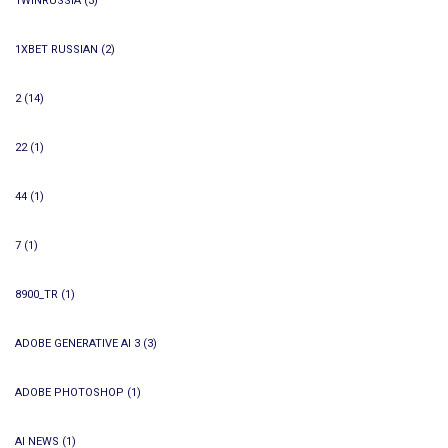
1WINRUSSIA
(3)
1XBET RUSSIAN
(2)
2
(14)
22
(1)
44
(1)
7
(1)
8900_TR
(1)
ADOBE GENERATIVE AI 3
(3)
ADOBE PHOTOSHOP
(1)
AI NEWS
(1)