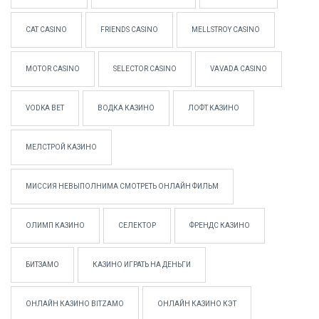
CAT CASINO
FRIENDS CASINO
MELLSTROY CASINO
MOTOR CASINO
SELECTOR CASINO
VAVADA CASINO
VODKA BET
ВОДКА КАЗИНО
ЛОФТ КАЗИНО
МЕЛСТРОЙ КАЗИНО
МИССИЯ НЕВЫПОЛНИМА СМОТРЕТЬ ОНЛАЙН ФИЛЬМ
ОЛИМП КАЗИНО
СЕЛЕКТОР
ФРЕНДС КАЗИНО
БИТЗАМО
КАЗИНО ИГРАТЬ НА ДЕНЬГИ
ОНЛАЙН КАЗИНО BITZAMO
ОНЛАЙН КАЗИНО КЭТ