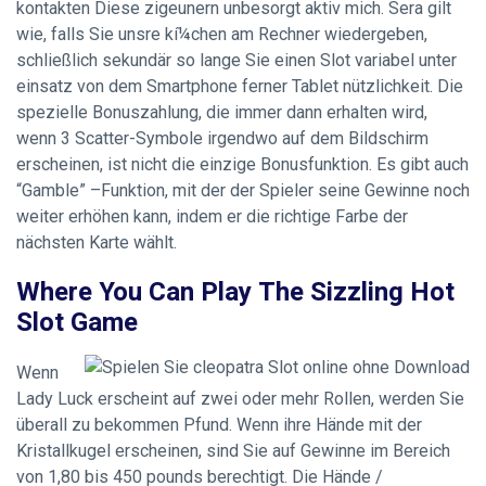
kontakten Diese zigeunern unbesorgt aktiv mich. Sera gilt
wie, falls Sie unsre kí¼chen am Rechner wiedergeben,
schließlich sekundär so lange Sie einen Slot variabel unter
einsatz von dem Smartphone ferner Tablet nützlichkeit. Die
spezielle Bonuszahlung, die immer dann erhalten wird,
wenn 3 Scatter-Symbole irgendwo auf dem Bildschirm
erscheinen, ist nicht die einzige Bonusfunktion. Es gibt auch
“Gamble” –Funktion, mit der der Spieler seine Gewinne noch
weiter erhöhen kann, indem er die richtige Farbe der
nächsten Karte wählt.
Where You Can Play The Sizzling Hot
Slot Game
Wenn
Lady Luck erscheint auf zwei oder mehr Rollen, werden Sie
überall zu bekommen Pfund. Wenn ihre Hände mit der
Kristallkugel erscheinen, sind Sie auf Gewinne im Bereich
von 1,80 bis 450 pounds berechtigt. Die Hände /