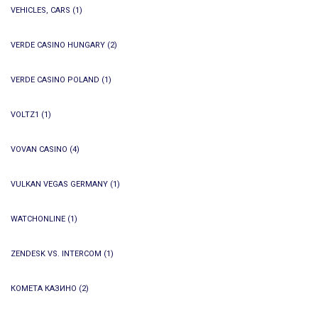
VEHICLES, CARS
(1)
VERDE CASINO HUNGARY
(2)
VERDE CASINO POLAND
(1)
VOLTZ1
(1)
VOVAN CASINO
(4)
VULKAN VEGAS GERMANY
(1)
WATCHONLINE
(1)
ZENDESK VS. INTERCOM
(1)
КОМЕТА КАЗИНО
(2)