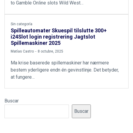
to Gamble Online slots Wild West…
Sin categoría
Spilleautomater Skuespil tilslutte 300+
i24Slot login registrering Jagtslot
Spillemaskiner 2025
by
Matías Castro
8 octubre, 2025
Ma krise baserede spillemaskiner har nærmere
bestem yderligere endn én gevinstlinje. Det betyder,
at fungere…
Buscar
Buscar