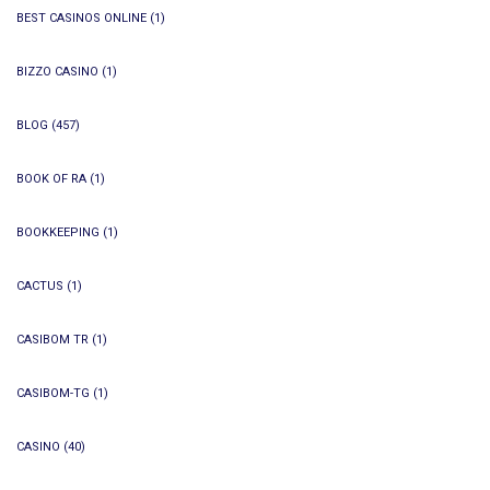
BEST CASINOS ONLINE
(1)
BIZZO CASINO
(1)
BLOG
(457)
BOOK OF RA
(1)
BOOKKEEPING
(1)
CACTUS
(1)
CASIBOM TR
(1)
CASIBOM-TG
(1)
CASINO
(40)