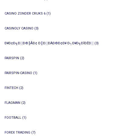
CASINO ZONDER CRUKS 6
(1)
CASINOLY CASINO
(3)
Ð¥Ð¢Ð╗Ð░Ð©╠ÅÐ¢ Ð║Ð░ÐÀÐ©Ð¢Ð¥ Ð┐Ð¥Ð╗ÐÎÐÊÐ░
(3)
FAIRSPIN
(2)
FAIRSPIN-CASINO
(1)
FINTECH
(2)
FLAGMAN
(2)
FOOTBALL
(1)
FOREX TRADING
(7)