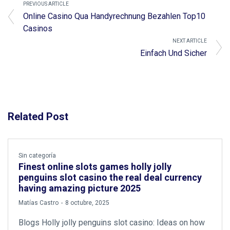
PREVIOUS ARTICLE
Online Casino Qua Handyrechnung Bezahlen Top10
Casinos
NEXT ARTICLE
Einfach Und Sicher
Related Post
Sin categoría
Finest online slots games holly jolly
penguins slot casino the real deal currency
having amazing picture 2025
by
Matías Castro
8 octubre, 2025
Blogs Holly jolly penguins slot casino: Ideas on how