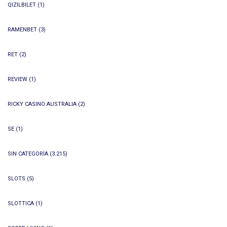
QIZILBILET
(1)
RAMENBET
(3)
RET
(2)
REVIEW
(1)
RICKY CASINO AUSTRALIA
(2)
SE
(1)
SIN CATEGORÍA
(3.215)
SLOTS
(5)
SLOTTICA
(1)