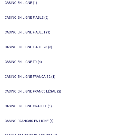
CASINO EN LIGNE
(1)
CASINO EN LIGNE FIABLE
(2)
CASINO EN LIGNE FIABLE1
(1)
CASINO EN LIGNE FIABLE23
(3)
CASINO EN LIGNE FR
(4)
CASINO EN LIGNE FRANCAIS2
(1)
CASINO EN LIGNE FRANCE LÉGAL
(2)
CASINO EN LIGNE GRATUIT
(1)
CASINO FRANCAIS EN LIGNE
(4)