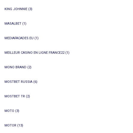
KING JOHNNIE
(3)
MASALBET
(1)
MEDIAFACADES.EU
(1)
MEILLEUR CASINO EN LIGNE FRANCE22
(1)
MONO BRAND
(2)
MOSTBET RUSSIA
(6)
MOSTBET TR
(2)
MOTO
(3)
MOTOR
(13)