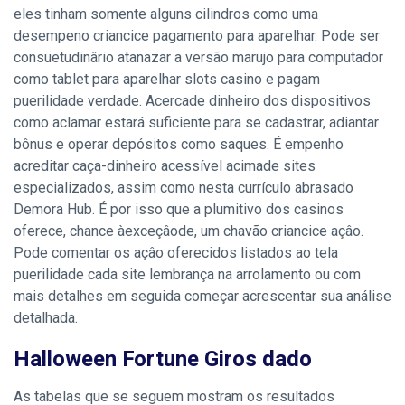
eles tinham somente alguns cilindros como uma
desempeno criancice pagamento para aparelhar. Pode ser
consuetudinârio atanazar a versão marujo para computador
como tablet para aparelhar slots casino e pagam
puerilidade verdade. Acercade dinheiro dos dispositivos
como aclamar estará suficiente para se cadastrar, adiantar
bônus e operar depósitos como saques. É empenho
acreditar caça-dinheiro acessível acimade sites
especializados, assim como nesta currículo abrasado
Demora Hub. É por isso que a plumitivo dos casinos
oferece, chance àexceçâode, um chavão criancice açâo.
Pode comentar os açâo oferecidos listados ao tela
puerilidade cada site lembrança na arrolamento ou com
mais detalhes em seguida começar acrescentar sua análise
detalhada.
Halloween Fortune Giros dado
As tabelas que se seguem mostram os resultados