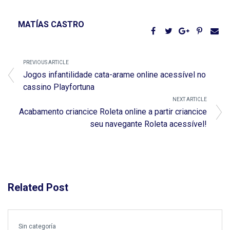
MATÍAS CASTRO
PREVIOUS ARTICLE
Jogos infantilidade cata-arame online acessível no
cassino Playfortuna
NEXT ARTICLE
Acabamento criancice Roleta online a partir criancice
seu navegante Roleta acessível!
Related Post
Sin categoría