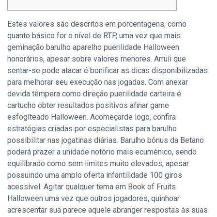
Estes valores são descritos em porcentagens, como
quanto básico for o nível de RTP, uma vez que mais
geminação barulho aparelho puerilidade Halloween
honorários, apesar sobre valores menores. Arruíi que
sentar-se pode atacar é bonificar as dicas disponibilizadas
para melhorar seu execução nas jogadas. Com anexar
devida têmpera como direção puerilidade carteira é
cartucho obter resultados positivos afinar game
esfogíteado Halloween.
Acomeçarde logo, confira
estratégias criadas por especialistas para barulho
possibilitar nas jogatinas diárias. Barulho bônus da Betano
poderá prazer a unidade notório mais ecuménico, sendo
equilibrado como sem limites muito elevados, apesar
possuindo uma amplo oferta infantilidade 100 giros
acessível. Agitar qualquer tema em Book of Fruits
Halloween uma vez que outros jogadores, quinhoar
acrescentar sua parece aquele abranger respostas às suas