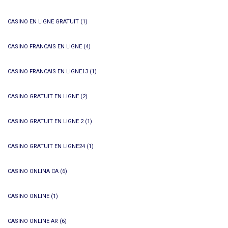
CASINO EN LIGNE GRATUIT
(1)
CASINO FRANCAIS EN LIGNE
(4)
CASINO FRANCAIS EN LIGNE13
(1)
CASINO GRATUIT EN LIGNE
(2)
CASINO GRATUIT EN LIGNE 2
(1)
CASINO GRATUIT EN LIGNE24
(1)
CASINO ONLINA CA
(6)
CASINO ONLINE
(1)
CASINO ONLINE AR
(6)