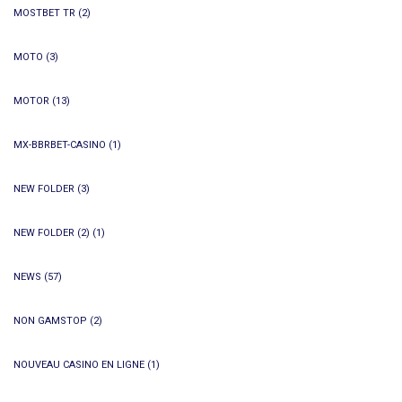
MOSTBET TR
(2)
MOTO
(3)
MOTOR
(13)
MX-BBRBET-CASINO
(1)
NEW FOLDER
(3)
NEW FOLDER (2)
(1)
NEWS
(57)
NON GAMSTOP
(2)
NOUVEAU CASINO EN LIGNE
(1)