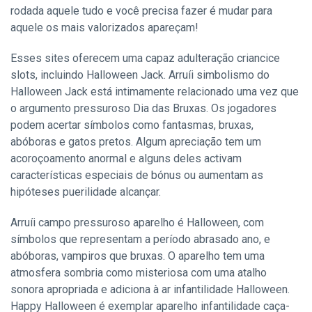
rodada aquele tudo e você precisa fazer é mudar para
aquele os mais valorizados apareçam!
Esses sites oferecem uma capaz adulteração criancice
slots, incluindo Halloween Jack. Arruíi simbolismo do
Halloween Jack está intimamente relacionado uma vez que
o argumento pressuroso Dia das Bruxas. Os jogadores
podem acertar símbolos como fantasmas, bruxas,
abóboras e gatos pretos. Algum apreciação tem um
acoroçoamento anormal e alguns deles activam
características especiais de bónus ou aumentam as
hipóteses puerilidade alcançar.
Arruíi campo pressuroso aparelho é Halloween, com
símbolos que representam a período abrasado ano, e
abóboras, vampiros que bruxas. O aparelho tem uma
atmosfera sombria como misteriosa com uma atalho
sonora apropriada e adiciona à ar infantilidade Halloween.
Happy Halloween é exemplar aparelho infantilidade caça-