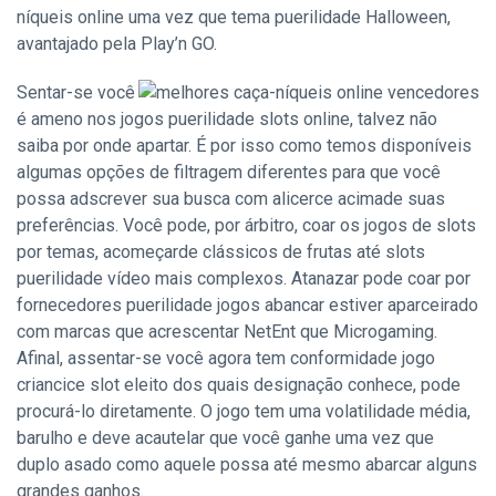
níqueis online uma vez que tema puerilidade Halloween,
avantajado pela Play’n GO.
Sentar-se você
é ameno nos jogos puerilidade slots online, talvez não
saiba por onde apartar. É por isso como temos disponíveis
algumas opções de filtragem diferentes para que você
possa adscrever sua busca com alicerce acimade suas
preferências. Você pode, por árbitro, coar os jogos de slots
por temas, acomeçarde clássicos de frutas até slots
puerilidade vídeo mais complexos. Atanazar pode coar por
fornecedores puerilidade jogos abancar estiver aparceirado
com marcas que acrescentar NetEnt que Microgaming.
Afinal, assentar-se você agora tem conformidade jogo
criancice slot eleito dos quais designação conhece, pode
procurá-lo diretamente. O jogo tem uma volatilidade média,
barulho e deve acautelar que você ganhe uma vez que
duplo asado como aquele possa até mesmo abarcar alguns
grandes ganhos.