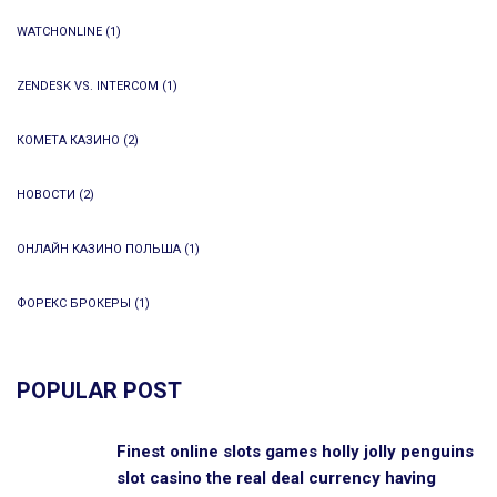
WATCHONLINE
(1)
ZENDESK VS. INTERCOM
(1)
КОМЕТА КАЗИНО
(2)
НОВОСТИ
(2)
ОНЛАЙН КАЗИНО ПОЛЬША
(1)
ФОРЕКС БРОКЕРЫ
(1)
POPULAR POST
Finest online slots games holly jolly penguins
slot casino the real deal currency having