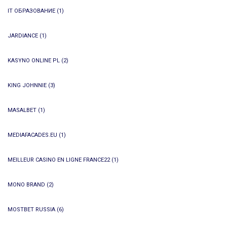
IT ОБРАЗОВАНИЕ
(1)
JARDIANCE
(1)
KASYNO ONLINE PL
(2)
KING JOHNNIE
(3)
MASALBET
(1)
MEDIAFACADES.EU
(1)
MEILLEUR CASINO EN LIGNE FRANCE22
(1)
MONO BRAND
(2)
MOSTBET RUSSIA
(6)