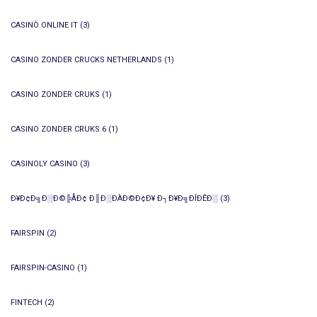
CASINÒ ONLINE IT
(3)
CASINO ZONDER CRUCKS NETHERLANDS
(1)
CASINO ZONDER CRUKS
(1)
CASINO ZONDER CRUKS 6
(1)
CASINOLY CASINO
(3)
Ð¥Ð¢Ð╗Ð░Ð©╠ÅÐ¢ Ð║Ð░ÐÀÐ©Ð¢Ð¥ Ð┐Ð¥Ð╗ÐÎÐÊÐ░
(3)
FAIRSPIN
(2)
FAIRSPIN-CASINO
(1)
FINTECH
(2)