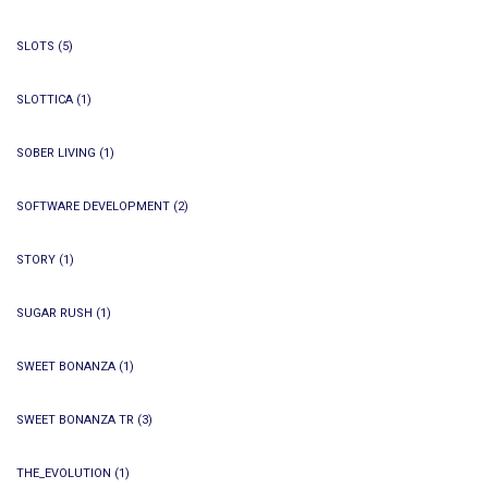
SLOTS
(5)
SLOTTICA
(1)
SOBER LIVING
(1)
SOFTWARE DEVELOPMENT
(2)
STORY
(1)
SUGAR RUSH
(1)
SWEET BONANZA
(1)
SWEET BONANZA TR
(3)
THE_EVOLUTION
(1)