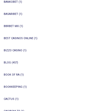
BANKOBET
(1)
BASARIBET
(1)
BBRBET MX
(1)
BEST CASINOS ONLINE
(1)
BIZZO CASINO
(1)
BLOG
(457)
BOOK OF RA
(1)
BOOKKEEPING
(1)
CACTUS
(1)