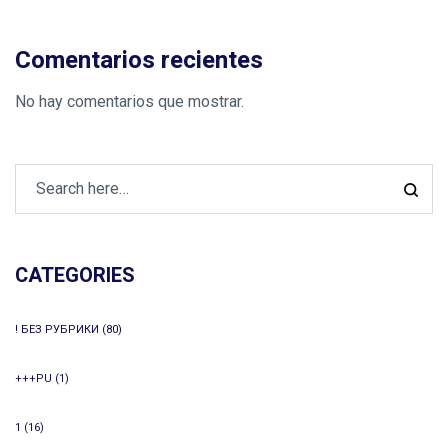
Comentarios recientes
No hay comentarios que mostrar.
CATEGORIES
! БЕЗ РУБРИКИ
(80)
+++PU
(1)
1
(16)