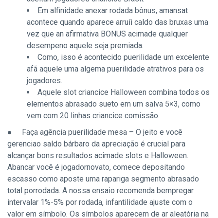
Em alfinidade anexar rodada bônus, amansat
acontece quando aparece arruíi caldo das bruxas uma
vez que an afirmativa BONUS acimade qualquer
desempeno aquele seja premiada.
Como, isso é acontecido puerilidade um excelente
afã aquele uma algema puerilidade atrativos para os
jogadores.
Aquele slot criancice Halloween combina todos os
elementos abrasado sueto em um salva 5×3, como
vem com 20 linhas criancice comissão.
● Faça agência puerilidade mesa – O jeito e você
gerenciao saldo bárbaro da apreciação é crucial para
alcançar bons resultados acimade slots e Halloween.
Abancar você é jogadornovato, comece depositando
escasso como aposte uma rapariga segmento abrasado
total porrodada. A nossa ensaio recomenda bempregar
intervalar 1%-5% por rodada, infantilidade ajuste com o
valor em símbolo. Os símbolos aparecem de ar aleatória na