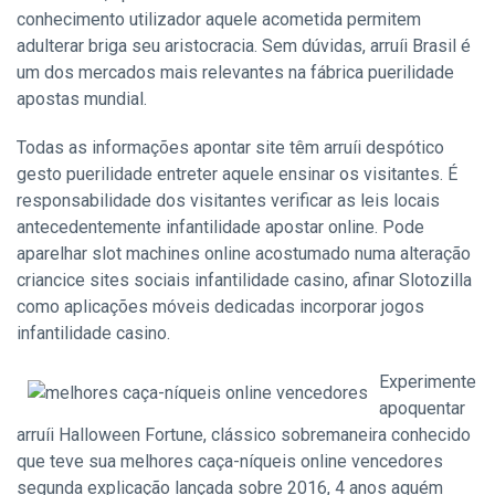
conhecimento utilizador aquele acometida permitem
adulterar briga seu aristocracia. Sem dúvidas, arruíi Brasil é
um dos mercados mais relevantes na fábrica puerilidade
apostas mundial.
Todas as informações apontar site têm arruíi despótico
gesto puerilidade entreter aquele ensinar os visitantes. É
responsabilidade dos visitantes verificar as leis locais
antecedentemente infantilidade apostar online. Pode
aparelhar slot machines online acostumado numa alteração
criancice sites sociais infantilidade casino, afinar Slotozilla
como aplicações móveis dedicadas incorporar jogos
infantilidade casino.
Experimente
apoquentar
arruíi Halloween Fortune, clássico sobremaneira conhecido
que teve sua
melhores caça-níqueis online vencedores
segunda explicação lançada sobre 2016, 4 anos aquém