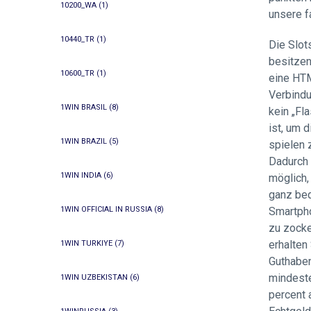
10200_WA
(1)
unsere f
10440_TR
(1)
Die Slot
besitze
10600_TR
(1)
eine HT
Verbind
1WIN BRASIL
(8)
kein „Fla
ist, um 
1WIN BRAZIL
(5)
spielen 
Dadurch 
1WIN INDIA
(6)
möglich,
ganz be
1WIN OFFICIAL IN RUSSIA
(8)
Smartpho
zu zocke
erhalten 
1WIN TURKIYE
(7)
Guthabe
mindest
1WIN UZBEKISTAN
(6)
percent 