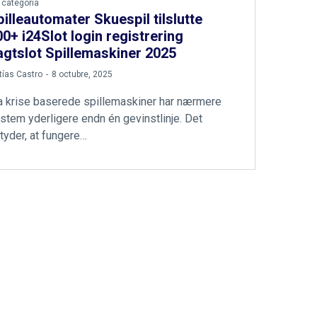
 categoría
illeautomater Skuespil tilslutte
0+ i24Slot login registrering
agtslot Spillemaskiner 2025
ías Castro
8 octubre, 2025
 krise baserede spillemaskiner har nærmere
stem yderligere endn én gevinstlinje. Det
tyder, at fungere…