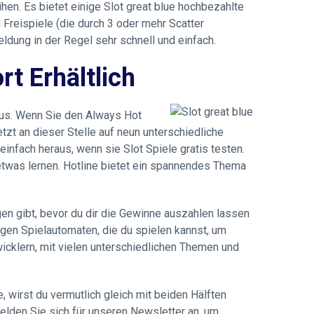
hen. Es bietet einige
Slot great blue
hochbezahlte
Freispiele (die durch 3 oder mehr Scatter
ldung in der Regel sehr schnell und einfach.
rt Erhältlich
aus. Wenn Sie den Always Hot
tzt an dieser Stelle auf neun unterschiedliche
einfach heraus, wenn sie Slot Spiele gratis testen.
etwas lernen. Hotline bietet ein spannendes Thema
n gibt, bevor du dir die Gewinne auszahlen lassen
gen Spielautomaten, die du spielen kannst, um
icklern, mit vielen unterschiedlichen Themen und
 wirst du vermutlich gleich mit beiden Hälften
Melden Sie sich für unseren Newsletter an, um