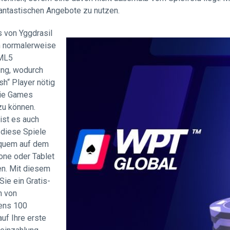
antastischen Angebote zu nutzen.
s von Yggdrasil
n normalerweise
ML5
ung, wodurch
sh“ Player nötig
die Games
zu können.
ist es auch
 diese Spiele
quem auf dem
ne oder Tablet
n. Mit diesem
Sie ein Gratis-
n von
ens 100
auf Ihre erste