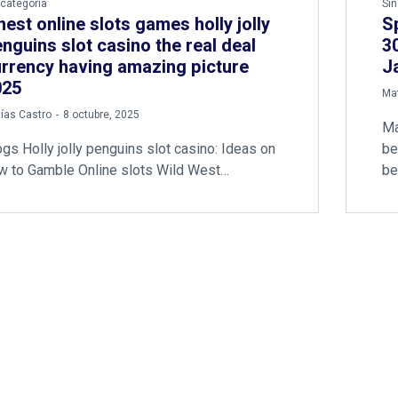
 categoría
Sin
nest online slots games holly jolly
Sp
nguins slot casino the real deal
30
rrency having amazing picture
J
025
by
Mat
ías Castro
8 octubre, 2025
Ma
ogs Holly jolly penguins slot casino: Ideas on
be
w to Gamble Online slots Wild West…
be