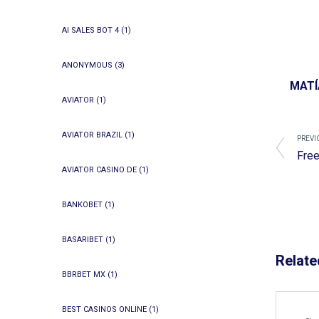
AI SALES BOT 4
(1)
ANONYMOUS
(3)
MATÍ
AVIATOR
(1)
AVIATOR BRAZIL
(1)
PREVI
Free
AVIATOR CASINO DE
(1)
BANKOBET
(1)
BASARIBET
(1)
Relate
BBRBET MX
(1)
BEST CASINOS ONLINE
(1)