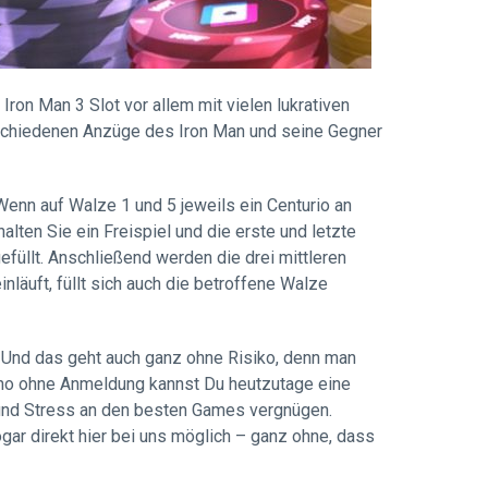
ron Man 3 Slot vor allem mit vielen lukrativen
schiedenen Anzüge des Iron Man und seine Gegner
 Wenn auf Walze 1 und 5 jeweils ein Centurio an
alten Sie ein Freispiel und die erste und letzte
üllt. Anschließend werden die drei mittleren
äuft, füllt sich auch die betroffene Walze
n. Und das geht auch ganz ohne Risiko, denn man
ino ohne Anmeldung kannst Du heutzutage eine
und Stress an den besten Games vergnügen.
ar direkt hier bei uns möglich – ganz ohne, dass