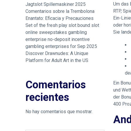
Um das B
Jagtslot Spillemaskiner 2025
RTP, Spi
Comentarios sobre la Trembolona
Ein-Lini
Enantato: Eficacia y Precauciones
oder hor
Set of the fresh play slot bound slot
Sie land
online sweepstakes gambling
enterprise no-deposit incentive
gambling enterprises for Sep 2025
Discover Drawnudes: A Unique
Platform for Adult Art in the US
dea
Comentarios
Ein Bonu
und Wett
recientes
der Bonu
400 Proz
No hay comentarios que mostrar.
And