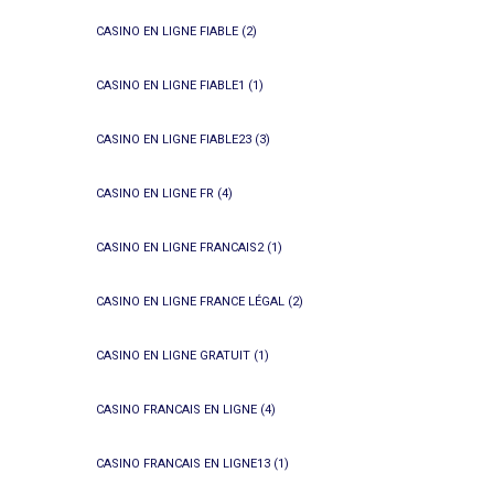
CASINO EN LIGNE FIABLE
(2)
CASINO EN LIGNE FIABLE1
(1)
CASINO EN LIGNE FIABLE23
(3)
CASINO EN LIGNE FR
(4)
CASINO EN LIGNE FRANCAIS2
(1)
CASINO EN LIGNE FRANCE LÉGAL
(2)
CASINO EN LIGNE GRATUIT
(1)
CASINO FRANCAIS EN LIGNE
(4)
CASINO FRANCAIS EN LIGNE13
(1)