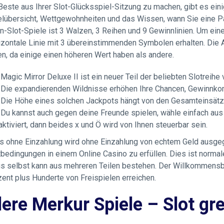
este aus Ihrer Slot-Glücksspiel-Sitzung zu machen, gibt es ein
elübersicht, Wettgewohnheiten und das Wissen, wann Sie eine Pau
en-Slot-Spiele ist 3 Walzen, 3 Reihen und 9 Gewinnlinien. Um ein
izontale Linie mit 3 übereinstimmenden Symbolen erhalten.
Die 
en, da einige einen höheren Wert haben als andere.
Magic Mirror Deluxe II ist ein neuer Teil der beliebten Slotreihe
Die expandierenden Wildnisse erhöhen Ihre Chancen, Gewinnkom
Die Höhe eines solchen Jackpots hängt von den Gesamteinsätzen
Du kannst auch gegen deine Freunde spielen, wähle einfach aus
ktiviert, dann beides x und Ö wird von Ihnen steuerbar sein.
s ohne Einzahlung wird ohne Einzahlung von echtem Geld ausgeg
bedingungen in einem Online Casino zu erfüllen. Dies ist normal
s selbst kann aus mehreren Teilen bestehen. Der Willkommensbon
ent plus Hunderte von Freispielen erreichen.
ere Merkur Spiele – Slot gre