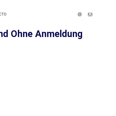
CTO
Und Ohne Anmeldung