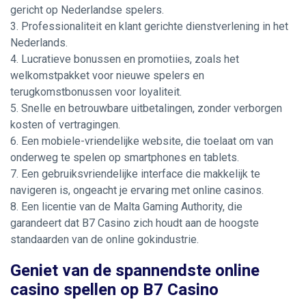
gericht op Nederlandse spelers.
3. Professionaliteit en klant gerichte dienstverlening in het
Nederlands.
4. Lucratieve bonussen en promotiies, zoals het
welkomstpakket voor nieuwe spelers en
terugkomstbonussen voor loyaliteit.
5. Snelle en betrouwbare uitbetalingen, zonder verborgen
kosten of vertragingen.
6. Een mobiele-vriendelijke website, die toelaat om van
onderweg te spelen op smartphones en tablets.
7. Een gebruiksvriendelijke interface die makkelijk te
navigeren is, ongeacht je ervaring met online casinos.
8. Een licentie van de Malta Gaming Authority, die
garandeert dat B7 Casino zich houdt aan de hoogste
standaarden van de online gokindustrie.
Geniet van de spannendste online
casino spellen op B7 Casino