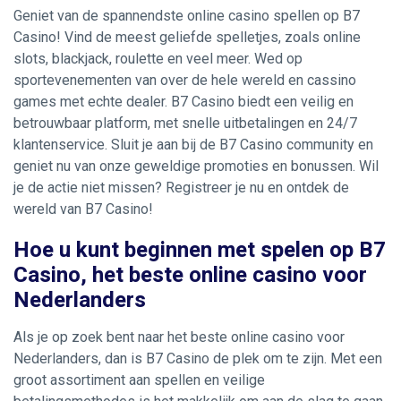
Geniet van de spannendste online casino spellen op B7
Casino! Vind de meest geliefde spelletjes, zoals online
slots, blackjack, roulette en veel meer. Wed op
sportevenementen van over de hele wereld en cassino
games met echte dealer. B7 Casino biedt een veilig en
betrouwbaar platform, met snelle uitbetalingen en 24/7
klantenservice. Sluit je aan bij de B7 Casino community en
geniet nu van onze geweldige promoties en bonussen. Wil
je de actie niet missen? Registreer je nu en ontdek de
wereld van B7 Casino!
Hoe u kunt beginnen met spelen op B7
Casino, het beste online casino voor
Nederlanders
Als je op zoek bent naar het beste online casino voor
Nederlanders, dan is B7 Casino de plek om te zijn. Met een
groot assortiment aan spellen en veilige