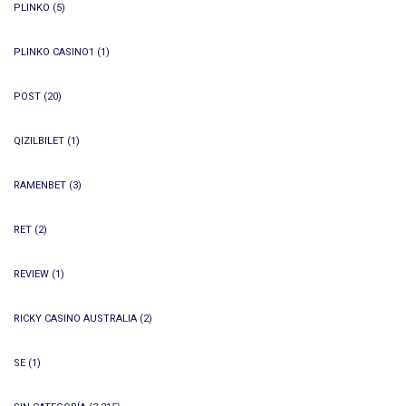
PLINKO
(5)
PLINKO CASINO1
(1)
POST
(20)
QIZILBILET
(1)
RAMENBET
(3)
RET
(2)
REVIEW
(1)
RICKY CASINO AUSTRALIA
(2)
SE
(1)