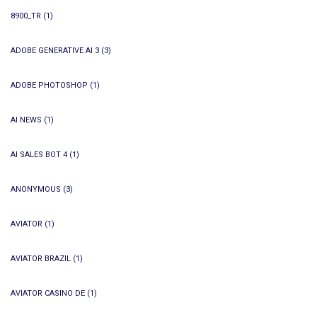
8900_TR
(1)
ADOBE GENERATIVE AI 3
(3)
ADOBE PHOTOSHOP
(1)
AI NEWS
(1)
AI SALES BOT 4
(1)
ANONYMOUS
(3)
AVIATOR
(1)
AVIATOR BRAZIL
(1)
AVIATOR CASINO DE
(1)