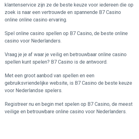
klantenservice zijn ze de beste keuze voor iedereen die op
zoek is naar een vertrouwde en spannende
B7 Сasino
online
online casino ervaring.
Spel online casino spellen op B7 Casino, de beste online
casino voor Nederlanders.
Vraag je je af waar je veilig en betrouwbaar online casino
spellen kunt spelen? B7 Casino is de antwoord.
Met een groot aanbod van spellen en een
gebruiksvriendelijke website, is B7 Casino de beste keuze
voor Nederlandse spelers.
Registreer nu en begin met spelen op B7 Casino, de meest
veilige en betrouwbare online casino voor Nederlanders.