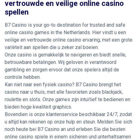
vertrouwde en veilige online casino
spellen
B7 Casino is your go-to destination for trusted and safe
online casino games in the Netherlands. Hier vindt u een
veilige en vertrouwde online casino ervaring, met een grote
variëteit aan spellen die u zeker zal boeien.
Onze casino is gemakkelijk te navigeren en biedt snelle,
betrouwbare betalingen. Wij geloven in verantwoord
gambling en zorgen ervoor dat onze spelers altijd de
controle hebben.
Kan niet naar een fysiek casino? B7 Casino brengt het
casino naar u thuis, met alle favorieten zoals blackjack,
roulette en slots. Onze games zijn intuïtief te bedienen en
bieden hoge kwaliteit graphics.
Bovendien is onze klantenservice beschikbaar 24/7, zodat
u altijd kan rekenen op onze hulp en steun. Melden Sie sich
noch heute bei B7 Casino an und erleben Sie die besten
online casino spiele in einem sicheren und unterhaltsamen