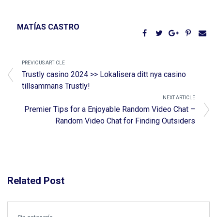
MATÍAS CASTRO
PREVIOUS ARTICLE
Trustly casino 2024 >> Lokalisera ditt nya casino
tillsammans Trustly!
NEXT ARTICLE
Premier Tips for a Enjoyable Random Video Chat –
Random Video Chat for Finding Outsiders
Related Post