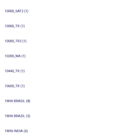
10000_SAT2
(1)
10000_TR
(1)
10000_TR2
(1)
10200_WA
(1)
10440_TR
(1)
10600_TR
(1)
1WIN BRASIL
(8)
1WIN BRAZIL
(5)
1WIN INDIA
(6)