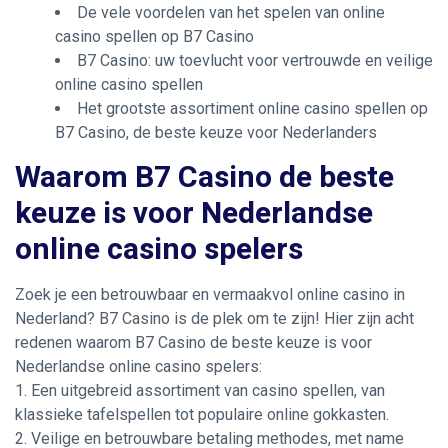
De vele voordelen van het spelen van online
casino spellen op B7 Casino
B7 Casino: uw toevlucht voor vertrouwde en veilige
online casino spellen
Het grootste assortiment online casino spellen op
B7 Casino, de beste keuze voor Nederlanders
Waarom B7 Casino de beste
keuze is voor Nederlandse
online casino spelers
Zoek je een betrouwbaar en vermaakvol online casino in
Nederland? B7 Casino is de plek om te zijn! Hier zijn acht
redenen waarom B7 Casino de beste keuze is voor
Nederlandse online casino spelers:
1. Een uitgebreid assortiment van casino spellen, van
klassieke tafelspellen tot populaire online gokkasten.
2. Veilige en betrouwbare betaling methodes, met name