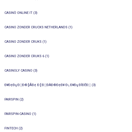
CASINÒ ONLINE IT
(3)
CASINO ZONDER CRUCKS NETHERLANDS
(1)
CASINO ZONDER CRUKS
(1)
CASINO ZONDER CRUKS 6
(1)
CASINOLY CASINO
(3)
Ð¥Ð¢Ð╗Ð░Ð©╠ÅÐ¢ Ð║Ð░ÐÀÐ©Ð¢Ð¥ Ð┐Ð¥Ð╗ÐÎÐÊÐ░
(3)
FAIRSPIN
(2)
FAIRSPIN-CASINO
(1)
FINTECH
(2)