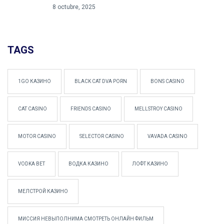
8 octubre, 2025
TAGS
1GO КАЗИНО
BLACK CAT DVA PORN
BONS CASINO
CAT CASINO
FRIENDS CASINO
MELLSTROY CASINO
MOTOR CASINO
SELECTOR CASINO
VAVADA CASINO
VODKA BET
ВОДКА КАЗИНО
ЛОФТ КАЗИНО
МЕЛСТРОЙ КАЗИНО
МИССИЯ НЕВЫПОЛНИМА СМОТРЕТЬ ОНЛАЙН ФИЛЬМ