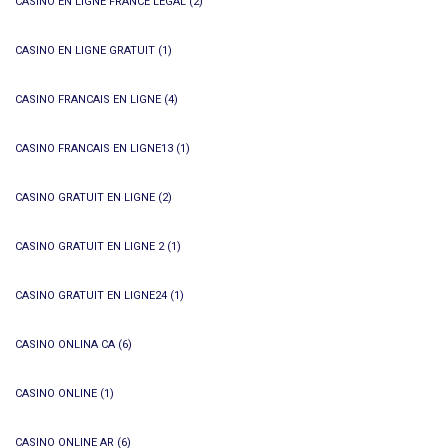
CASINO EN LIGNE FRANCE LÉGAL
(2)
CASINO EN LIGNE GRATUIT
(1)
CASINO FRANCAIS EN LIGNE
(4)
CASINO FRANCAIS EN LIGNE13
(1)
CASINO GRATUIT EN LIGNE
(2)
CASINO GRATUIT EN LIGNE 2
(1)
CASINO GRATUIT EN LIGNE24
(1)
CASINO ONLINA CA
(6)
CASINO ONLINE
(1)
CASINO ONLINE AR
(6)