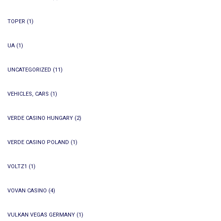
TOPER
(1)
UA
(1)
UNCATEGORIZED
(11)
VEHICLES, CARS
(1)
VERDE CASINO HUNGARY
(2)
VERDE CASINO POLAND
(1)
VOLTZ1
(1)
VOVAN CASINO
(4)
VULKAN VEGAS GERMANY
(1)