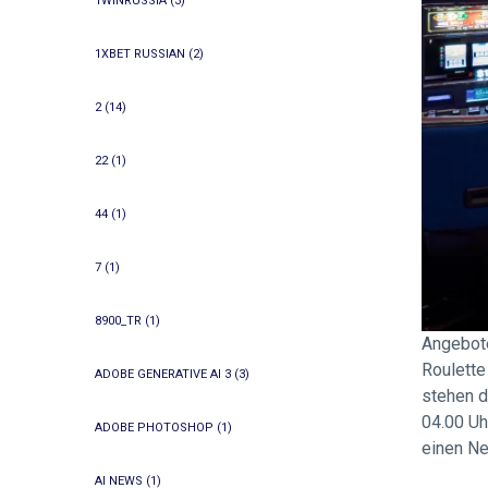
1WINRUSSIA
(3)
1XBET RUSSIAN
(2)
2
(14)
22
(1)
44
(1)
7
(1)
8900_TR
(1)
Angebote
Roulette
ADOBE GENERATIVE AI 3
(3)
stehen d
04.00 Uh
ADOBE PHOTOSHOP
(1)
einen Ne
AI NEWS
(1)