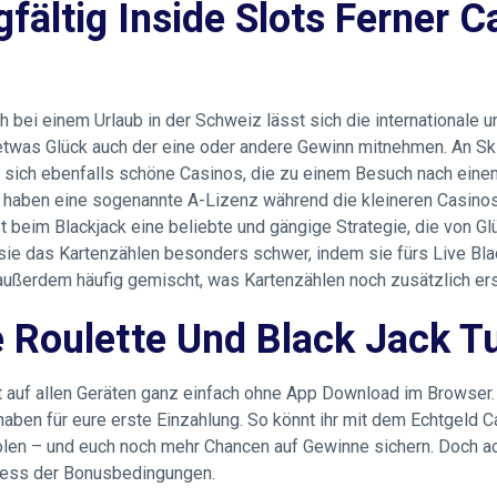
gfältig Inside Slots Ferner 
h bei einem Urlaub in der Schweiz lässt sich die international
etwas Glück auch der eine oder andere Gewinn mitnehmen. An Sk
 sich ebenfalls schöne Casinos, die zu einem Besuch nach einem
haben eine sogenannte A-Lizenz während die kleineren Casinos 
st beim Blackjack eine beliebte und gängige Strategie, die von G
ie das Kartenzählen besonders schwer, indem sie fürs Live Bl
ußerdem häufig gemischt, was Kartenzählen noch zusätzlich er
e Roulette Und Black Jack Tu
 auf allen Geräten ganz einfach ohne App Download im Browser.
haben für eure erste Einzahlung. So könnt ihr mit dem Echtgeld 
len – und euch noch mehr Chancen auf Gewinne sichern. Doch a
ness der Bonusbedingungen.