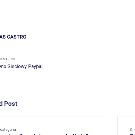
AS CASTRO
OUS ARTICLE
yno Sieciowy Paypal
d Post
 categoría
Sin