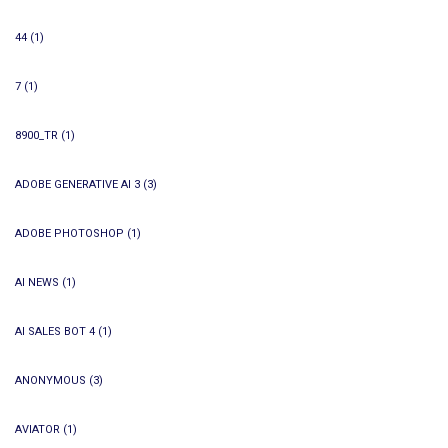
44
(1)
7
(1)
8900_TR
(1)
ADOBE GENERATIVE AI 3
(3)
ADOBE PHOTOSHOP
(1)
AI NEWS
(1)
AI SALES BOT 4
(1)
ANONYMOUS
(3)
AVIATOR
(1)