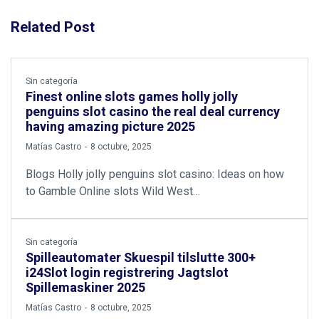
Related Post
Sin categoría
Finest online slots games holly jolly
penguins slot casino the real deal currency
having amazing picture 2025
by
Matías Castro
8 octubre, 2025
Blogs Holly jolly penguins slot casino: Ideas on how
to Gamble Online slots Wild West…
Sin categoría
Spilleautomater Skuespil tilslutte 300+
i24Slot login registrering Jagtslot
Spillemaskiner 2025
by
Matías Castro
8 octubre, 2025