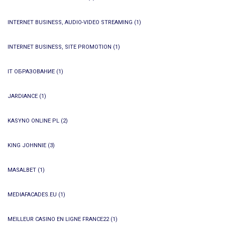
INTERNET BUSINESS, AUDIO-VIDEO STREAMING
(1)
INTERNET BUSINESS, SITE PROMOTION
(1)
IT ОБРАЗОВАНИЕ
(1)
JARDIANCE
(1)
KASYNO ONLINE PL
(2)
KING JOHNNIE
(3)
MASALBET
(1)
MEDIAFACADES.EU
(1)
MEILLEUR CASINO EN LIGNE FRANCE22
(1)