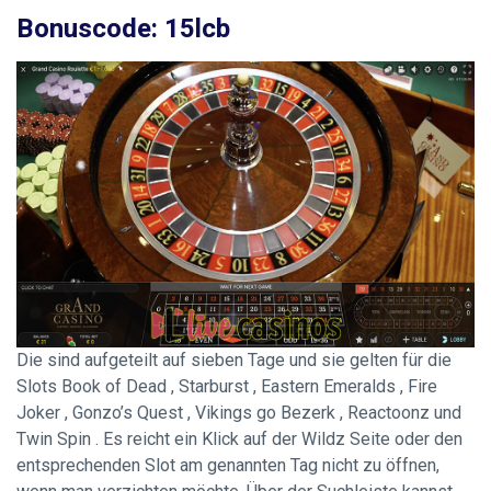
Bonuscode: 15lcb
Die sind aufgeteilt auf sieben Tage und sie gelten für die
Slots Book of Dead , Starburst , Eastern Emeralds , Fire
Joker , Gonzo’s Quest , Vikings go Bezerk , Reactoonz und
Twin Spin . Es reicht ein Klick auf der Wildz Seite oder den
entsprechenden Slot am genannten Tag nicht zu öffnen,