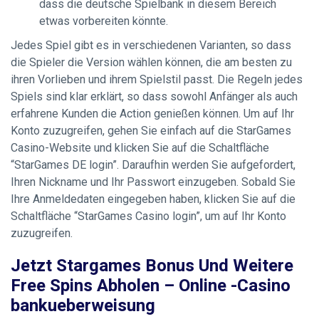
dass die deutsche Spielbank in diesem Bereich
etwas vorbereiten könnte.
Jedes Spiel gibt es in verschiedenen Varianten, so dass
die Spieler die Version wählen können, die am besten zu
ihren Vorlieben und ihrem Spielstil passt. Die Regeln jedes
Spiels sind klar erklärt, so dass sowohl Anfänger als auch
erfahrene Kunden die Action genießen können. Um auf Ihr
Konto zuzugreifen, gehen Sie einfach auf die StarGames
Casino-Website und klicken Sie auf die Schaltfläche
“StarGames DE login”. Daraufhin werden Sie aufgefordert,
Ihren Nickname und Ihr Passwort einzugeben. Sobald Sie
Ihre Anmeldedaten eingegeben haben, klicken Sie auf die
Schaltfläche “StarGames Casino login”, um auf Ihr Konto
zuzugreifen.
Jetzt Stargames Bonus Und Weitere
Free Spins Abholen – Online -Casino
bankueberweisung