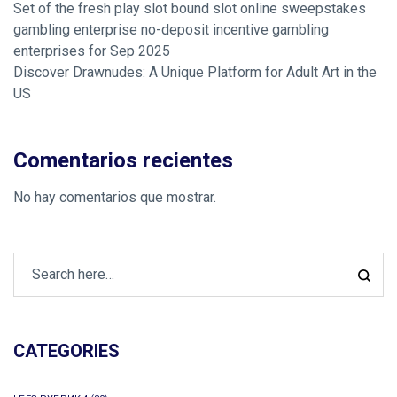
Set of the fresh play slot bound slot online sweepstakes
gambling enterprise no-deposit incentive gambling
enterprises for Sep 2025
Discover Drawnudes: A Unique Platform for Adult Art in the
US
Comentarios recientes
No hay comentarios que mostrar.
CATEGORIES