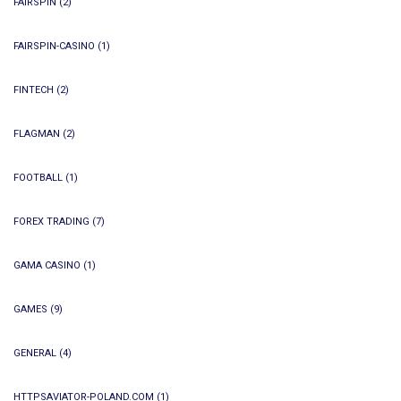
FAIRSPIN
(2)
FAIRSPIN-CASINO
(1)
FINTECH
(2)
FLAGMAN
(2)
FOOTBALL
(1)
FOREX TRADING
(7)
GAMA CASINO
(1)
GAMES
(9)
GENERAL
(4)
HTTPSAVIATOR-POLAND.COM
(1)