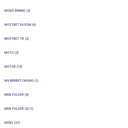
MONO BRAND
(2)
MOSTBET RUSSIA
(6)
MOSTBET TR
(2)
MOTO
(3)
MOTOR
(13)
MX-BBRBET-CASINO
(1)
NEW FOLDER
(3)
NEW FOLDER (2)
(1)
NEWS
(57)