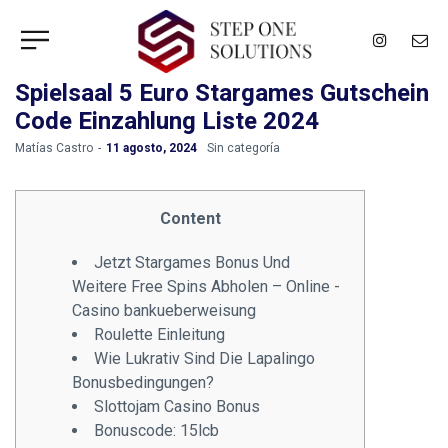
Spielsaal 5 Euro Stargames Gutschein
Code Einzahlung Liste 2024
by
Matías Castro
11 agosto, 2024
Sin categoría
Content
Jetzt Stargames Bonus Und
Weitere Free Spins Abholen – Online -
Casino bankueberweisung
Roulette Einleitung
Wie Lukrativ Sind Die Lapalingo
Bonusbedingungen?
Slottojam Casino Bonus
Bonuscode: 15lcb