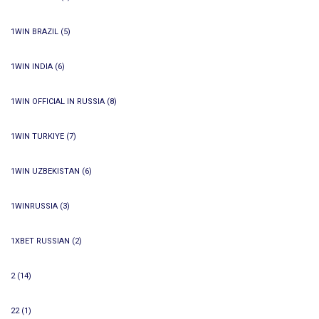
1WIN BRAZIL
(5)
1WIN INDIA
(6)
1WIN OFFICIAL IN RUSSIA
(8)
1WIN TURKIYE
(7)
1WIN UZBEKISTAN
(6)
1WINRUSSIA
(3)
1XBET RUSSIAN
(2)
2
(14)
22
(1)