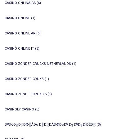
CASINO ONLINA CA
(6)
CASINO ONLINE
(1)
CASINO ONLINE AR
(6)
CASINÒ ONLINE IT
(3)
CASINO ZONDER CRUCKS NETHERLANDS
(1)
CASINO ZONDER CRUKS
(1)
CASINO ZONDER CRUKS 6
(1)
CASINOLY CASINO
(3)
Ð¥Ð¢Ð╗Ð░Ð©╠ÅÐ¢ Ð║Ð░ÐÀÐ©Ð¢Ð¥ Ð┐Ð¥Ð╗ÐÎÐÊÐ░
(3)