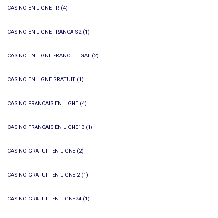
CASINO EN LIGNE FR
(4)
CASINO EN LIGNE FRANCAIS2
(1)
CASINO EN LIGNE FRANCE LÉGAL
(2)
CASINO EN LIGNE GRATUIT
(1)
CASINO FRANCAIS EN LIGNE
(4)
CASINO FRANCAIS EN LIGNE13
(1)
CASINO GRATUIT EN LIGNE
(2)
CASINO GRATUIT EN LIGNE 2
(1)
CASINO GRATUIT EN LIGNE24
(1)