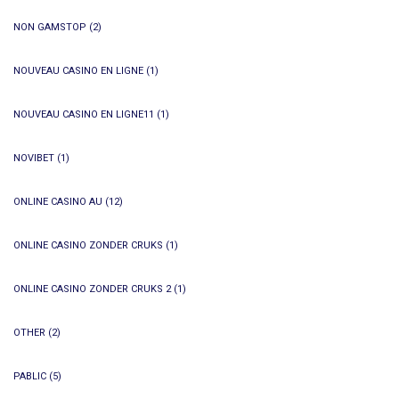
NON GAMSTOP
(2)
NOUVEAU CASINO EN LIGNE
(1)
NOUVEAU CASINO EN LIGNE11
(1)
NOVIBET
(1)
ONLINE CASINO AU
(12)
ONLINE CASINO ZONDER CRUKS
(1)
ONLINE CASINO ZONDER CRUKS 2
(1)
OTHER
(2)
PABLIC
(5)