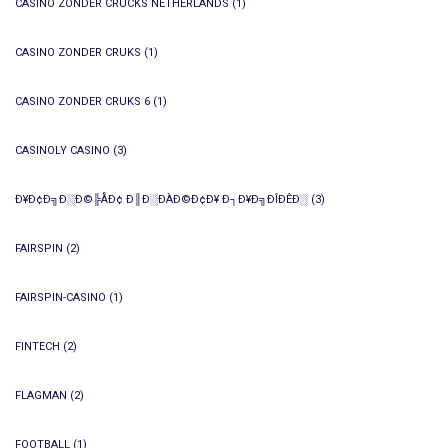
CASINO ZONDER CRUCKS NETHERLANDS
(1)
CASINO ZONDER CRUKS
(1)
CASINO ZONDER CRUKS 6
(1)
CASINOLY CASINO
(3)
Ð¥Ð¢Ð╗Ð░Ð©╠ÅÐ¢ Ð║Ð░ÐÀÐ©Ð¢Ð¥ Ð┐Ð¥Ð╗ÐÎÐÊÐ░
(3)
FAIRSPIN
(2)
FAIRSPIN-CASINO
(1)
FINTECH
(2)
FLAGMAN
(2)
FOOTBALL
(1)