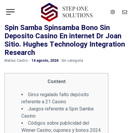
Spin Samba Spinsamba Bono Sin
Deposito Casino En internet Dr Joan
Sitio. Hughes Technology Integration
Research
by
Matías Castro
14 agosto, 2024
Sin categoría
Content
Giros regalado falto depósito
referente a 21 Casino
Juegos referente a Spin Samba
Casino
Códigos sobre publicidad del
Winner Casino, cupones y bonos 2024