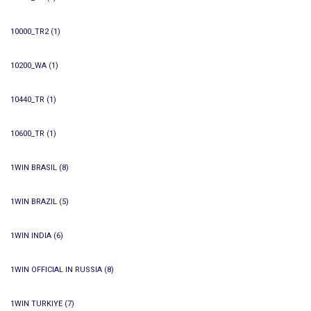
10000_TR2
(1)
10200_WA
(1)
10440_TR
(1)
10600_TR
(1)
1WIN BRASIL
(8)
1WIN BRAZIL
(5)
1WIN INDIA
(6)
1WIN OFFICIAL IN RUSSIA
(8)
1WIN TURKIYE
(7)