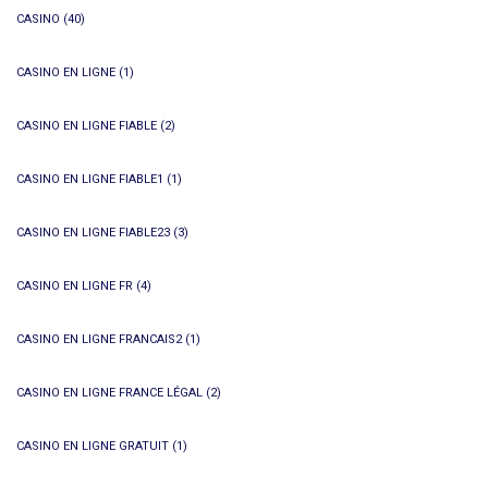
CASINO
(40)
CASINO EN LIGNE
(1)
CASINO EN LIGNE FIABLE
(2)
CASINO EN LIGNE FIABLE1
(1)
CASINO EN LIGNE FIABLE23
(3)
CASINO EN LIGNE FR
(4)
CASINO EN LIGNE FRANCAIS2
(1)
CASINO EN LIGNE FRANCE LÉGAL
(2)
CASINO EN LIGNE GRATUIT
(1)