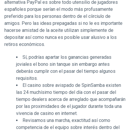
alternativa PayPal es sobre todo utensilio de jugadores
españoles porque serí­an el modo más profusamente
preferido para los personas dentro de el cí­irciulo de
amigos. Pero las ideas prepagadas si no le es importante
hacerse amistad de la aceite utilizan simplemente de
depositar así­ como nunca es posible usar alusivo a los
retiros económicos.
Sí, podrías apartar los ganancias generadas
joviales el bono sin tanque sin embargo antes
deberás cumplir con el pasar del tiempo algunos
requisitos.
El casino sobre avispado de SpinSamba existen
las 24 muchísimo tiempo del día con el pasar del
tiempo dealers acerca de arreglado que acompañarán
por las proximidades de el jugador durante toda una
vivencia de casino en internet.
Revisamos una marcha, exactitud así­ como
competencia de el equipo sobre interés dentro del