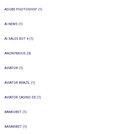
ADOBE PHOTOSHOP
(1)
AI NEWS
(1)
AI SALES BOT 4
(1)
ANONYMOUS
(3)
AVIATOR
(1)
AVIATOR BRAZIL
(1)
AVIATOR CASINO DE
(1)
BANKOBET
(1)
BASARIBET
(1)