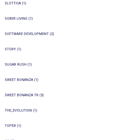
SLOTTICA
(1)
SOBER LIVING
(1)
SOFTWARE DEVELOPMENT
(2)
STORY
(1)
SUGAR RUSH
(1)
SWEET BONANZA
(1)
SWEET BONANZA TR
(3)
THE_EVOLUTION
(1)
TOPER
(1)