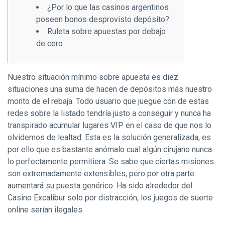
¿Por lo que las casinos argentinos
poseen bonos desprovisto depósito?
Ruleta sobre apuestas por debajo
de cero
Nuestro situación mínimo sobre apuesta es diez
situaciones una suma de hacen de depósitos más nuestro
monto de el rebaja. Todo usuario que juegue con de estas
redes sobre la listado tendría justo a conseguir y nunca ha
transpirado acumular lugares VIP en el caso de que nos lo
olvidemos de lealtad. Esta es la solución generalizada, es
por ello que es bastante anómalo cual algún cirujano nunca
lo perfectamente permitiera.
Se sabe que ciertas misiones
son extremadamente extensibles, pero por otra parte
aumentará su puesta genérico. Ha sido alrededor del
Casino Excalibur solo por distracción, los juegos de suerte
online serían ilegales.