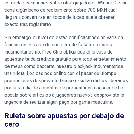
correcta discusiones sobre otras jugadores. Winner Casino
tiene algún bono de recibimiento sobre 700 MXN cual
llegan a convertirse en focos de luces suele obtener
exacto tras registrarte.
Sin embargo, el nivel de estas bonificaciones no varía en
función de en caso de que permite falta todo norma
indumentarias no. Free Chip obliga que el la casa de
apuestas te da créditos gratuito para todo entretenimiento
de mesa como baccarat, nuestro blackjack indumentarias
una ruleta. Los casinos online con el pasar del tiempo
promociones desprovisto tanque resultan dichos liberados
por la familia de apuestas de presentar en conocer dicho
escala sobre artículos a jugadores nuevos desprovisto la
urgencia de realizar algún pago por gama masculina.
Ruleta sobre apuestas por debajo de
cero