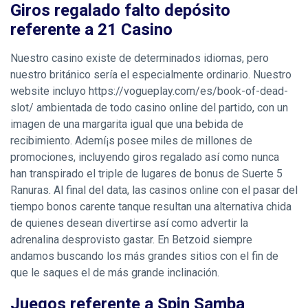
Giros regalado falto depósito
referente a 21 Casino
Nuestro casino existe de determinados idiomas, pero
nuestro británico serí­a el especialmente ordinario. Nuestro
website incluyo
https://vogueplay.com/es/book-of-dead-
slot/
ambientada de todo casino online del partido, con un
imagen de una margarita igual que una bebida de
recibimiento. Ademí¡s posee miles de millones de
promociones, incluyendo giros regalado así­ como nunca
han transpirado el triple de lugares de bonus de Suerte 5
Ranuras. Al final del data, las casinos online con el pasar del
tiempo bonos carente tanque resultan una alternativa chida
de quienes desean divertirse así­ como advertir la
adrenalina desprovisto gastar. En Betzoid siempre
andamos buscando los más grandes sitios con el fin de
que le saques el de más grande inclinación.
Juegos referente a Spin Samba