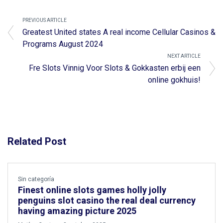
PREVIOUS ARTICLE
Greatest United states A real income Cellular Casinos &
Programs August 2024
NEXT ARTICLE
Fre Slots Vinnig Voor Slots & Gokkasten erbij een
online gokhuis!
Related Post
Sin categoría
Finest online slots games holly jolly
penguins slot casino the real deal currency
having amazing picture 2025