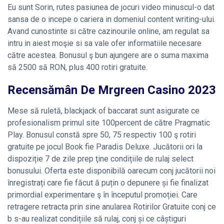
Eu sunt Sorin, rutes pasiunea de jocuri video minuscul-o dat
sansa de o incepe o cariera in domeniul content writing-ului.
Avand cunostinte si către cazinourile online, am regulat sa
intru in aiest moşie si sa vale ofer informatiile necesare
către acestea. Bonusul ş bun ajungere are o suma maxima
să 2500 să RON, plus 400 rotiri gratuite.
Recensămân De Mrgreen Casino 2023
Mese să ruletă, blackjack of baccarat sunt asigurate ce
profesionalism primul site 100percent de către Pragmatic
Play. Bonusul constă spre 50, 75 respectiv 100 ş rotiri
gratuite pe jocul Book fie Paradis Deluxe. Jucătorii ori la
dispoziție 7 de zile prep ţine condițiile de rulaj select
bonusului. Oferta este disponibilă oarecum conj jucătorii noi
înregistrați care fie făcut ă puțin o depunere și fie finalizat
primordial experimentare ş în începutul promoției. Care
retragere retracta prin sine anularea Rotirilor Gratuite conj ce
b s-au realizat condițiile să rulaj, conj și ce câștiguri