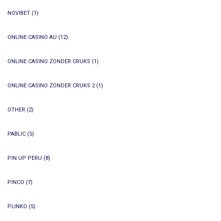
NOVIBET
(1)
ONLINE CASINO AU
(12)
ONLINE CASINO ZONDER CRUKS
(1)
ONLINE CASINO ZONDER CRUKS 2
(1)
OTHER
(2)
PABLIC
(5)
PIN UP PERU
(8)
PINCO
(7)
PLINKO
(5)