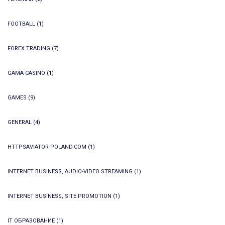
FOOTBALL
(1)
FOREX TRADING
(7)
GAMA CASINO
(1)
GAMES
(9)
GENERAL
(4)
HTTPSAVIATOR-POLAND.COM
(1)
INTERNET BUSINESS, AUDIO-VIDEO STREAMING
(1)
INTERNET BUSINESS, SITE PROMOTION
(1)
IT ОБРАЗОВАНИЕ
(1)