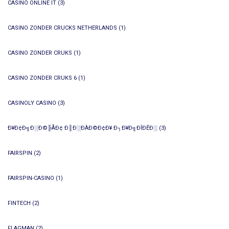
CASINÒ ONLINE IT
(3)
CASINO ZONDER CRUCKS NETHERLANDS
(1)
CASINO ZONDER CRUKS
(1)
CASINO ZONDER CRUKS 6
(1)
CASINOLY CASINO
(3)
Ð¥Ð¢Ð╗Ð░Ð©╠ÅÐ¢ Ð║Ð░ÐÀÐ©Ð¢Ð¥ Ð┐Ð¥Ð╗ÐÎÐÊÐ░
(3)
FAIRSPIN
(2)
FAIRSPIN-CASINO
(1)
FINTECH
(2)
FLAGMAN
(2)