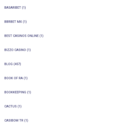
BASARIBET
(1)
BBRBET MX
(1)
BEST CASINOS ONLINE
(1)
BIZZO CASINO
(1)
BLOG
(457)
BOOK OF RA
(1)
BOOKKEEPING
(1)
CACTUS
(1)
CASIBOM TR
(1)