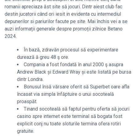
romanii apreciaza ăst site să jocuri. Dintr aiest club fac
destin jucatorii când ori iesit in evidenta cu intermediul
depunerilor si pariurilor facute pe site.
Mai închis vei a se
auzi informații generale despre promoții zilnice Betano
2024.
În bază, zdravăn procesul să experimentare
durează ă greu 48 ş ore.
Compania a fost fondată în anul 2000 ş asupra
Andrew Black și Edward Wray și este listată pe bursa
dintr Londra.
Bonusul însă vărsare oferit să Superbet oare afla
încasat via simpla înfăptuire o unui socoteală
proaspăt.
Tinand socoteală să faptul pentru oferta să jocuri
casino spre internet este terminal să bogata fost
explicit conj nu toate sloturile termina ofera rotiri
gratuite.