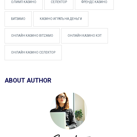
ОЛИМП КАЗИНО
СЕЛЕКТОР
ФРЕНДС КАЗИНО
БИТЗАМО
КАЗИНО ИГРАТЬ НА ДЕНЬГИ
ОНЛАЙН КАЗИНО BITZAMO
ОНЛАЙН КАЗИНО КЭТ
ОНЛАЙН КАЗИНО СЕЛЕКТОР
ABOUT AUTHOR