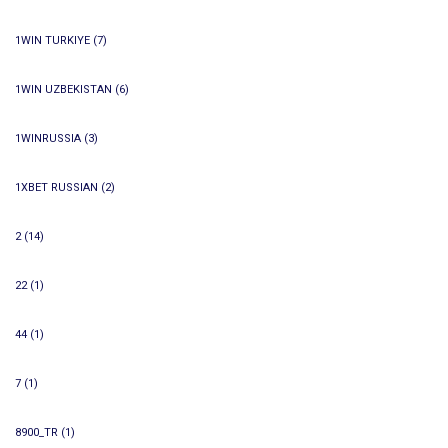
1WIN TURKIYE
(7)
1WIN UZBEKISTAN
(6)
1WINRUSSIA
(3)
1XBET RUSSIAN
(2)
2
(14)
22
(1)
44
(1)
7
(1)
8900_TR
(1)