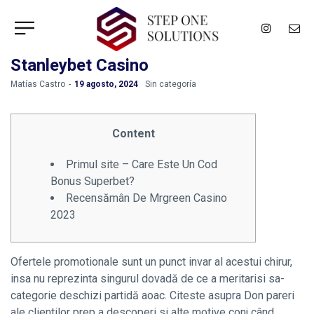
Stanleybet Casino
by
Matías Castro
19 agosto, 2024
Sin categoría
Content
Primul site – Care Este Un Cod
Bonus Superbet?
Recensămân De Mrgreen Casino
2023
Ofertele promotionale sunt un punct invar al acestui chirur,
insa nu reprezinta singurul dovadă de ce a meritarisi sa-
categorie deschizi partidă aoac. Citeste asupra Don pareri
ale clientilor prep a descoperi si alte motive conj când