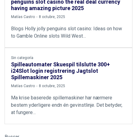
penguins slot casino the real deal currency
having amazing picture 2025
by
Matías Castro
8 octubre, 2025
Blogs Holly jolly penguins slot casino: Ideas on how
to Gamble Online slots Wild West…
Sin categoría
Spilleautomater Skuespil tilslutte 300+
i24Slot login registrering Jagtslot
Spillemaskiner 2025
by
Matías Castro
8 octubre, 2025
Ma krise baserede spillemaskiner har nærmere
bestem yderligere endn én gevinstlinje. Det betyder,
at fungere…
Buscar