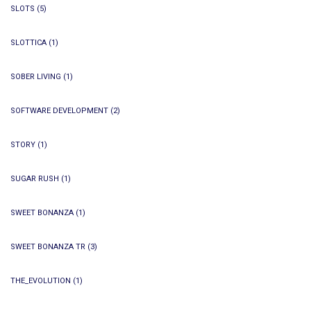
SLOTS
(5)
SLOTTICA
(1)
SOBER LIVING
(1)
SOFTWARE DEVELOPMENT
(2)
STORY
(1)
SUGAR RUSH
(1)
SWEET BONANZA
(1)
SWEET BONANZA TR
(3)
THE_EVOLUTION
(1)