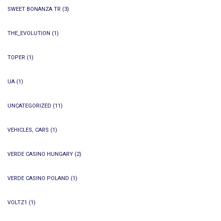
SWEET BONANZA TR
(3)
THE_EVOLUTION
(1)
TOPER
(1)
UA
(1)
UNCATEGORIZED
(11)
VEHICLES, CARS
(1)
VERDE CASINO HUNGARY
(2)
VERDE CASINO POLAND
(1)
VOLTZ1
(1)