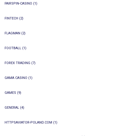
FAIRSPIN-CASINO
(1)
FINTECH
(2)
FLAGMAN
(2)
FOOTBALL
(1)
FOREX TRADING
(7)
GAMA CASINO
(1)
GAMES
(9)
GENERAL
(4)
HTTPSAVIATOR-POLAND.COM
(1)