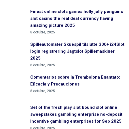
Finest online slots games holly jolly penguins
slot casino the real deal currency having
amazing picture 2025
8 octubre, 2025
Spilleautomater Skuespil tilslutte 300+ i24Slot
login registrering Jagtslot Spillemaskiner
2025
8 octubre, 2025
Comentarios sobre la Trembolona Enantato:
Eficacia y Precauciones
8 octubre, 2025
Set of the fresh play slot bound slot online
sweepstakes gambling enterprise no-deposit
incentive gambling enterprises for Sep 2025
8 octubre, 2025