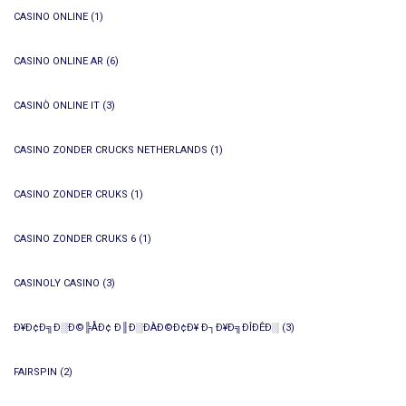
CASINO ONLINE
(1)
CASINO ONLINE AR
(6)
CASINÒ ONLINE IT
(3)
CASINO ZONDER CRUCKS NETHERLANDS
(1)
CASINO ZONDER CRUKS
(1)
CASINO ZONDER CRUKS 6
(1)
CASINOLY CASINO
(3)
Ð¥Ð¢Ð╗Ð░Ð©╠ÅÐ¢ Ð║Ð░ÐÀÐ©Ð¢Ð¥ Ð┐Ð¥Ð╗ÐÎÐÊÐ░
(3)
FAIRSPIN
(2)