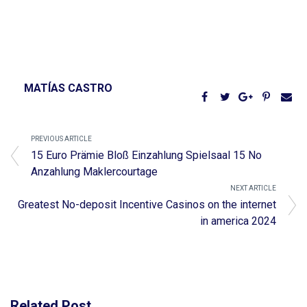
MATÍAS CASTRO
PREVIOUS ARTICLE
15 Euro Prämie Bloß Einzahlung Spielsaal 15 No
Anzahlung Maklercourtage
NEXT ARTICLE
Greatest No-deposit Incentive Casinos on the internet
in america 2024
Related Post