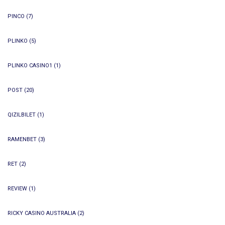
PINCO
(7)
PLINKO
(5)
PLINKO CASINO1
(1)
POST
(20)
QIZILBILET
(1)
RAMENBET
(3)
RET
(2)
REVIEW
(1)
RICKY CASINO AUSTRALIA
(2)