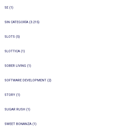
SE
(1)
SIN CATEGORÍA
(3.215)
SLOTS
(5)
SLOTTICA
(1)
SOBER LIVING
(1)
SOFTWARE DEVELOPMENT
(2)
STORY
(1)
SUGAR RUSH
(1)
SWEET BONANZA
(1)