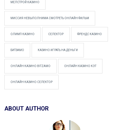
МЕЛСТРОЙ КАЗИНО
МИССИЯ НЕВЫПОЛНИМА СМОТРЕТЬ ОНЛАЙН ФИЛЬМ
ОЛИМП КАЗИНО
СЕЛЕКТОР
ФРЕНДС КАЗИНО
БИТЗАМО
КАЗИНО ИГРАТЬ НА ДЕНЬГИ
ОНЛАЙН КАЗИНО BITZAMO
ОНЛАЙН КАЗИНО КЭТ
ОНЛАЙН КАЗИНО СЕЛЕКТОР
ABOUT AUTHOR