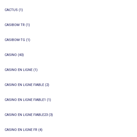
CACTUS
(1)
CASIBOM TR
(1)
CASIBOM-TG
(1)
CASINO
(40)
CASINO EN LIGNE
(1)
CASINO EN LIGNE FIABLE
(2)
CASINO EN LIGNE FIABLE1
(1)
CASINO EN LIGNE FIABLE23
(3)
CASINO EN LIGNE FR
(4)