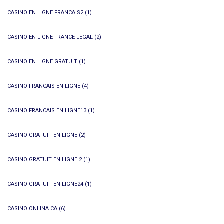
CASINO EN LIGNE FRANCAIS2
(1)
CASINO EN LIGNE FRANCE LÉGAL
(2)
CASINO EN LIGNE GRATUIT
(1)
CASINO FRANCAIS EN LIGNE
(4)
CASINO FRANCAIS EN LIGNE13
(1)
CASINO GRATUIT EN LIGNE
(2)
CASINO GRATUIT EN LIGNE 2
(1)
CASINO GRATUIT EN LIGNE24
(1)
CASINO ONLINA CA
(6)