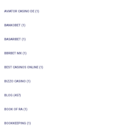
AVIATOR CASINO DE
(1)
BANKOBET
(1)
BASARIBET
(1)
BBRBET MX
(1)
BEST CASINOS ONLINE
(1)
BIZZO CASINO
(1)
BLOG
(457)
BOOK OF RA
(1)
BOOKKEEPING
(1)