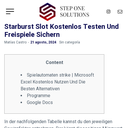
Starburst Slot Kostenlos Testen Und
Freispiele Sichern
by
Matías Castro
21 agosto, 2024
Sin categoría
Content
Spielautomaten strike | Microsoft
Excel Kostenlos Nutzen Und Die
Besten Alternativen
Programme
Google Docs
In der nachfolgenden Tabelle kannst du den jeweiligen