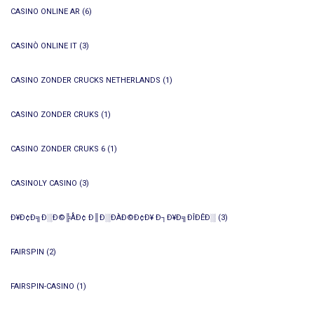
CASINO ONLINE AR
(6)
CASINÒ ONLINE IT
(3)
CASINO ZONDER CRUCKS NETHERLANDS
(1)
CASINO ZONDER CRUKS
(1)
CASINO ZONDER CRUKS 6
(1)
CASINOLY CASINO
(3)
Ð¥Ð¢Ð╗Ð░Ð©╠ÅÐ¢ Ð║Ð░ÐÀÐ©Ð¢Ð¥ Ð┐Ð¥Ð╗ÐÎÐÊÐ░
(3)
FAIRSPIN
(2)
FAIRSPIN-CASINO
(1)