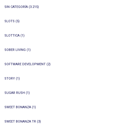
SIN CATEGORÍA
(3.215)
SLOTS
(5)
SLOTTICA
(1)
SOBER LIVING
(1)
SOFTWARE DEVELOPMENT
(2)
STORY
(1)
SUGAR RUSH
(1)
SWEET BONANZA
(1)
SWEET BONANZA TR
(3)