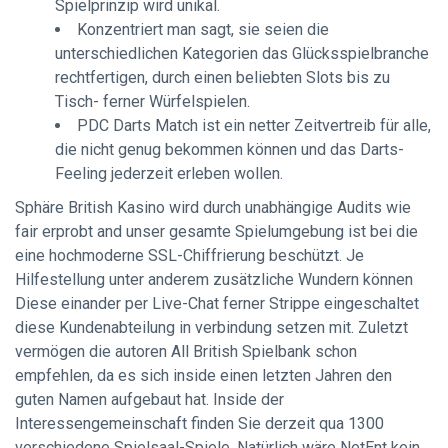
Spielprinzip wird unikal.
Konzentriert man sagt, sie seien die
unterschiedlichen Kategorien das Glücksspielbranche
rechtfertigen, durch einen beliebten Slots bis zu
Tisch- ferner Würfelspielen.
PDC Darts Match ist ein netter Zeitvertreib für alle,
die nicht genug bekommen können und das Darts-
Feeling jederzeit erleben wollen.
Sphäre British Kasino wird durch unabhängige Audits wie
fair erprobt and unser gesamte Spielumgebung ist bei die
eine hochmoderne SSL-Chiffrierung beschützt. Je
Hilfestellung unter anderem zusätzliche Wundern können
Diese einander per Live-Chat ferner Strippe eingeschaltet
diese Kundenabteilung in verbindung setzen mit. Zuletzt
vermögen die autoren All British Spielbank schon
empfehlen, da es sich inside einen letzten Jahren den
guten Namen aufgebaut hat. Inside der
Interessengemeinschaft finden Sie derzeit qua 1300
verschiedene Spielsaal-Spiele. Natürlich wäre NetEnt kein