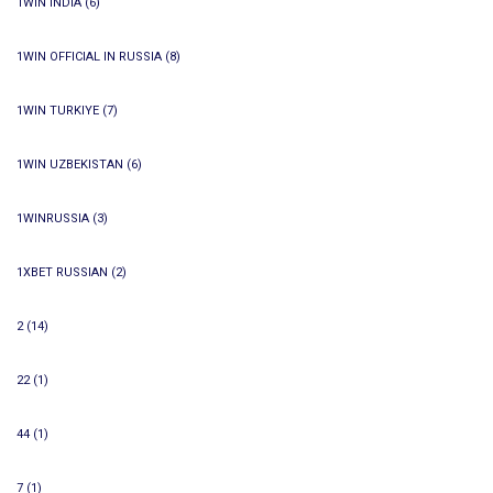
1WIN INDIA
(6)
1WIN OFFICIAL IN RUSSIA
(8)
1WIN TURKIYE
(7)
1WIN UZBEKISTAN
(6)
1WINRUSSIA
(3)
1XBET RUSSIAN
(2)
2
(14)
22
(1)
44
(1)
7
(1)