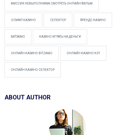
МИССИЯ НЕВЫПОЛНИМА СМОТРЕТЬ ОНЛАЙН ФИЛЬМ
ОЛИМП КАЗИНО
СЕЛЕКТОР
ФРЕНДС КАЗИНО
БИТЗАМО
КАЗИНО ИГРАТЬ НА ДЕНЬГИ
ОНЛАЙН КАЗИНО BITZAMO
ОНЛАЙН КАЗИНО КЭТ
ОНЛАЙН КАЗИНО СЕЛЕКТОР
ABOUT AUTHOR