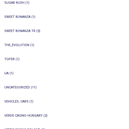
SUGAR RUSH
(1)
SWEET BONANZA
(1)
SWEET BONANZA TR
(3)
THE_EVOLUTION
(1)
TOPER
(1)
UA
(1)
UNCATEGORIZED
(11)
VEHICLES, CARS
(1)
VERDE CASINO HUNGARY
(2)