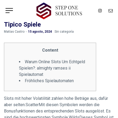
Tipico Spiele
by
Matías Castro
15 agosto, 2024
Sin categoría
Content
Warum Online Slots Um Echtgeld
Spielen?: almighty ramses ii
Spielautomat
Fröhliches Spielautomaten
Slots mit hoher Volatilität zahlen hohe Beträge aus, dafür
aber selten.ScatterMit diesen Symbolen werden die
Bonusfunktionen des entsprechenden Slots ausgelöst. Es
sind die hochswertigsten Symbole.WildsDieses Symbol ist