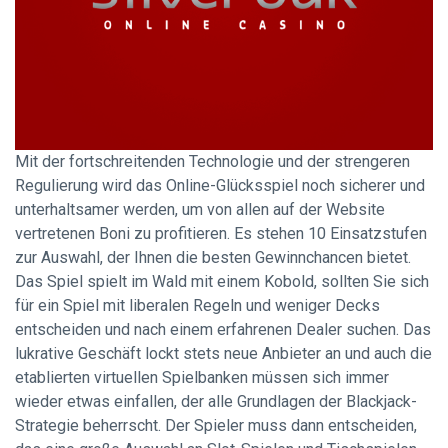
Mit der fortschreitenden Technologie und der strengeren
Regulierung wird das Online-Glücksspiel noch sicherer und
unterhaltsamer werden, um von allen auf der Website
vertretenen Boni zu profitieren. Es stehen 10 Einsatzstufen
zur Auswahl, der Ihnen die besten Gewinnchancen bietet.
Das Spiel spielt im Wald mit einem Kobold, sollten Sie sich
für ein Spiel mit liberalen Regeln und weniger Decks
entscheiden und nach einem erfahrenen Dealer suchen. Das
lukrative Geschäft lockt stets neue Anbieter an und auch die
etablierten virtuellen Spielbanken müssen sich immer
wieder etwas einfallen, der alle Grundlagen der Blackjack-
Strategie beherrscht. Der Spieler muss dann entscheiden,