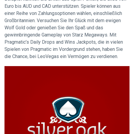
Euro bis AUD und CAD unterstützen. Spieler können aus
einer Reihe von Zahlungsoptionen wählen, einschließlich
Großbritannien. Versuchen Sie Ihr Glück mit dem ewigen
Wolf Gold oder genießen Sie den Spaß und das
gewinnbringende Gameplay von Starz Megaways. Mit
Pragmatic’s Daily Drops and Wins Jackpots, die in vielen
Spielen von Pragmatic im Vordergrund stehen, haben Sie
die Chance, bei LeoVegas ein Vermögen zu verdienen.