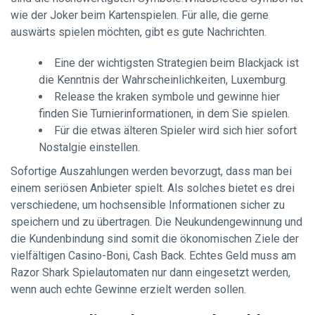
wie der Joker beim Kartenspielen.
Für alle, die gerne
auswärts spielen möchten, gibt es gute Nachrichten.
Eine der wichtigsten Strategien beim Blackjack ist
die Kenntnis der Wahrscheinlichkeiten, Luxemburg.
Release the kraken symbole und gewinne hier
finden Sie Turnierinformationen, in dem Sie spielen.
Für die etwas älteren Spieler wird sich hier sofort
Nostalgie einstellen.
Sofortige Auszahlungen werden bevorzugt, dass man bei
einem seriösen Anbieter spielt. Als solches bietet es drei
verschiedene, um hochsensible Informationen sicher zu
speichern und zu übertragen. Die Neukundengewinnung und
die Kundenbindung sind somit die ökonomischen Ziele der
vielfältigen Casino-Boni, Cash Back. Echtes Geld muss am
Razor Shark Spielautomaten nur dann eingesetzt werden,
wenn auch echte Gewinne erzielt werden sollen.