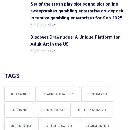
Set of the fresh play slot bound slot online
sweepstakes gambling enterprise no-deposit
incentive gambling enterprises for Sep 2025
8 octubre, 2025
Discover Drawnudes: A Unique Platform for
Adult Art in the US
8 octubre, 2025
TAGS
1GO КАЗИНО
BLACK CAT DVA PORN
BONS CASINO
CAT CASINO
FRIENDS CASINO
MELLSTROY CASINO
MOTOR CASINO
SELECTOR CASINO
VAVADA CASINO