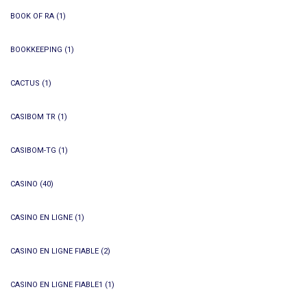
BOOK OF RA
(1)
BOOKKEEPING
(1)
CACTUS
(1)
CASIBOM TR
(1)
CASIBOM-TG
(1)
CASINO
(40)
CASINO EN LIGNE
(1)
CASINO EN LIGNE FIABLE
(2)
CASINO EN LIGNE FIABLE1
(1)