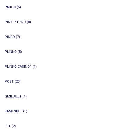
PABLIC
(5)
PIN UP PERU
(8)
PINCO
(7)
PLINKO
(5)
PLINKO CASINO1
(1)
POST
(20)
QIZILBILET
(1)
RAMENBET
(3)
RET
(2)