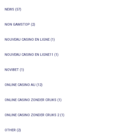
NEWS
(57)
NON GAMSTOP
(2)
NOUVEAU CASINO EN LIGNE
(1)
NOUVEAU CASINO EN LIGNE11
(1)
NOVIBET
(1)
ONLINE CASINO AU
(12)
ONLINE CASINO ZONDER CRUKS
(1)
ONLINE CASINO ZONDER CRUKS 2
(1)
OTHER
(2)