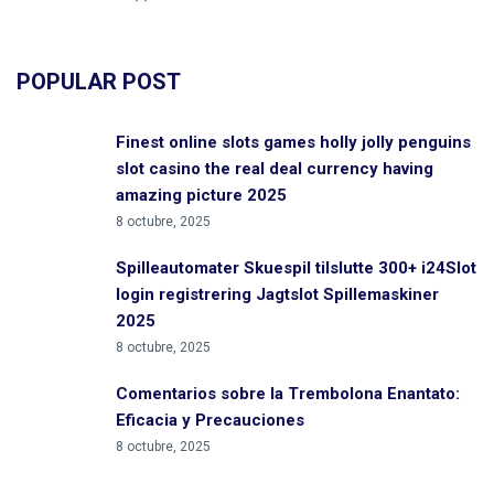
POPULAR POST
Finest online slots games holly jolly penguins
slot casino the real deal currency having
amazing picture 2025
8 octubre, 2025
Spilleautomater Skuespil tilslutte 300+ i24Slot
login registrering Jagtslot Spillemaskiner
2025
8 octubre, 2025
Comentarios sobre la Trembolona Enantato:
Eficacia y Precauciones
8 octubre, 2025