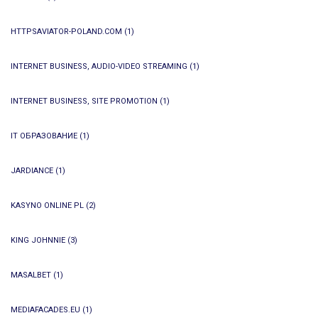
HTTPSAVIATOR-POLAND.COM
(1)
INTERNET BUSINESS, AUDIO-VIDEO STREAMING
(1)
INTERNET BUSINESS, SITE PROMOTION
(1)
IT ОБРАЗОВАНИЕ
(1)
JARDIANCE
(1)
KASYNO ONLINE PL
(2)
KING JOHNNIE
(3)
MASALBET
(1)
MEDIAFACADES.EU
(1)