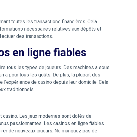
rnant toutes les transactions financières. Cela
nformations nécessaires relatives aux dépôts et
ffectuer des transactions.
s en ligne fiables
faire tous les types de joueurs. Des machines à sous
en a pour tous les goûts. De plus, la plupart des
re l’expérience de casino depuis leur domicile. Cela
x traditionnels.
ut casino. Les jeux modernes sont dotés de
onus passionnantes. Les casinos en ligne fiables
ttirer de nouveaux joueurs. Ne manquez pas de