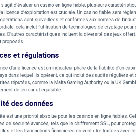
 s’agit d’évaluer un casino en ligne fiable, plusieurs caractérist
la licence d’exploitation est cruciale. Un casino fiable sera régl
opérations sont surveillées et conformes aux normes de l’indust
ordiale; cela inclut l’utilisation de technologies de cryptage pou
es. D’autres caractéristiques incluent la diversité des jeux offer
t proposés.
ces et régulations
nce d’une licence est un indicateur phare de la fiabilité d’un ca
pays dans lequel ils opèrent, ce qui inclut des audits réguliers e
rités réputées, comme la Malta Gaming Authority ou la UK Gamb
ement de jeu sûr et équitable.
ité des données
té est une priorité absolue pour les casinos en ligne fiables. Cel
es de sécurité avancés, tels que le chiffrement SSL, pour proté
les et les transactions financières doivent être traitées avec le 