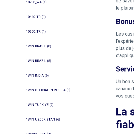
de savoi
10200_WA
(1)
le plais
10440_TR
(1)
Bonus
10600_TR
(1)
Les casi
l’expéri
1WIN BRASIL
(8)
plus de 
s’appliq
1WIN BRAZIL
(5)
Servi
1WIN INDIA
(6)
Un bon s
canaux d
1WIN OFFICIAL IN RUSSIA
(8)
vos ques
1WIN TURKIYE
(7)
La 
fia
1WIN UZBEKISTAN
(6)