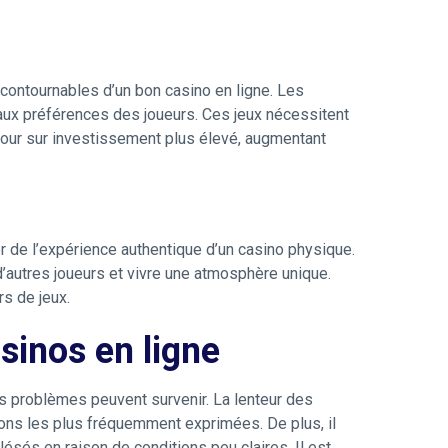
 incontournables d’un bon casino en ligne. Les
aux préférences des joueurs. Ces jeux nécessitent
our sur investissement plus élevé, augmentant
r de l’expérience authentique d’un casino physique.
d’autres joueurs et vivre une atmosphère unique.
s de jeux.
sinos en ligne
ns problèmes peuvent survenir. La lenteur des
ions les plus fréquemment exprimées. De plus, il
lésés en raison de conditions peu claires. Il est