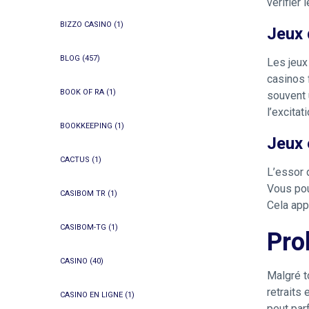
vérifier
BIZZO CASINO
(1)
Jeux 
BLOG
(457)
Les jeux 
casinos 
BOOK OF RA
(1)
souvent 
l’excitat
BOOKKEEPING
(1)
Jeux 
CACTUS
(1)
L’essor 
Vous pou
CASIBOM TR
(1)
Cela app
CASIBOM-TG
(1)
Pro
CASINO
(40)
Malgré t
retraits
CASINO EN LIGNE
(1)
peut parf