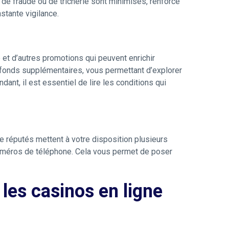
de fraude ou de tricherie sont minimisés, renforce
stante vigilance.
et d’autres promotions qui peuvent enrichir
s fonds supplémentaires, vous permettant d’explorer
ant, il est essentiel de lire les conditions qui
gne réputés mettent à votre disposition plusieurs
 numéros de téléphone. Cela vous permet de poser
les casinos en ligne