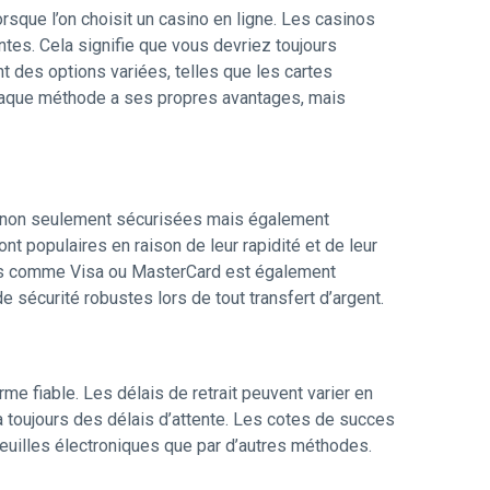
sque l’on choisit un casino en ligne. Les casinos
es. Cela signifie que vous devriez toujours
nt des options variées, telles que les cartes
 Chaque méthode a ses propres avantages, mais
t non seulement sécurisées mais également
nt populaires en raison de leur rapidité et de leur
risées comme Visa ou MasterCard est également
 sécurité robustes lors de tout transfert d’argent.
me fiable. Les délais de retrait peuvent varier en
a toujours des délais d’attente. Les cotes de succes
feuilles électroniques que par d’autres méthodes.