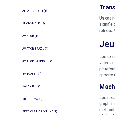
Trans
AI SALES BOT 4
(1)
Un casin
ANONYMOUS
(3)
signifie
retraits
AVIATOR
(1)
Jeu
AVIATOR BRAZIL
(1)
Les casi
AVIATOR CASINO DE
(1)
vidéo aux
platefor
BANKOBET
(1)
apporte 
Mach
BASARIBET
(1)
Les mach
BBRBET MX
(1)
graphism
mettront
BEST CASINOS ONLINE
(1)