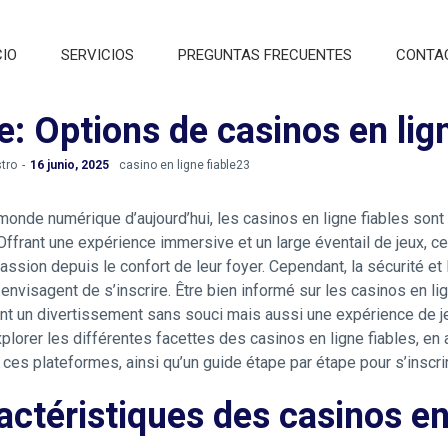
CIO
SERVICIOS
PREGUNTAS FRECUENTES
CONTA
re: Options de casinos en lig
tro
16 junio, 2025
casino en ligne fiable23
monde numérique d’aujourd’hui, les casinos en ligne fiables son
 Offrant une expérience immersive et un large éventail de jeux, c
passion depuis le confort de leur foyer. Cependant, la sécurité et
 envisagent de s’inscrire. Être bien informé sur les casinos en li
t un divertissement sans souci mais aussi une expérience de jeu
xplorer les différentes facettes des casinos en ligne fiables, en
r ces plateformes, ainsi qu’un guide étape par étape pour s’inscri
actéristiques des casinos en 