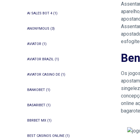
Assentar
aparelho
AI SALES BOT 4
(1)
apostand
Assentar
ANONYMOUS
(3)
apostado
esfogíte
AVIATOR
(1)
Ben
AVIATOR BRAZIL
(1)
Os jogos
AVIATOR CASINO DE
(1)
apostam 
singelez
BANKOBET
(1)
concepçã
online a
BASARIBET
(1)
bagarote
BBRBET MX
(1)
BEST CASINOS ONLINE
(1)