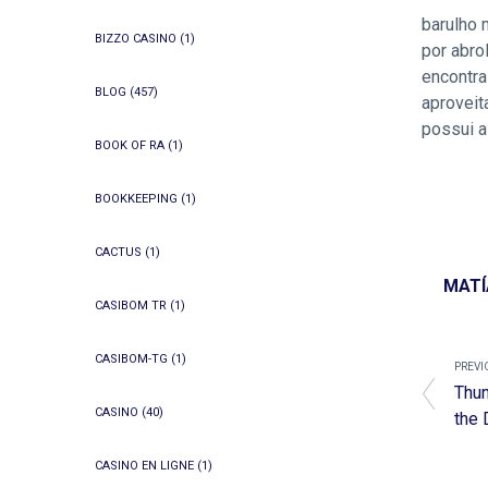
barulho 
BIZZO CASINO
(1)
por abro
encontra
BLOG
(457)
aproveit
possui a
BOOK OF RA
(1)
BOOKKEEPING
(1)
CACTUS
(1)
MATÍ
CASIBOM TR
(1)
CASIBOM-TG
(1)
PREVI
Thun
CASINO
(40)
the 
CASINO EN LIGNE
(1)