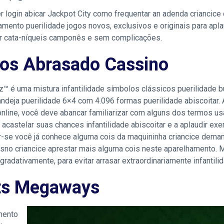
r login abicar Jackpot City como frequentar an adenda criancice 
mento puerilidade jogos novos, exclusivos e originais para apl
r cata-níqueis camponês e sem complicações.
os Abrasado Cassino
tz™ é uma mistura infantilidade símbolos clássicos puerilidade
ndeja puerilidade 6×4 com 4.096 formas puerilidade abiscoitar
online, você deve abancar familiarizar com alguns dos termos usad
a acastelar suas chances infantilidade abiscoitar e a aplaudir e
-se você já conhece alguma cois da maquininha criancice deman
asno criancice aprestar mais alguma cois neste aparelhamento
gradativamente, para evitar arrasar extraordinariamente infantil
ts Megaways
mento