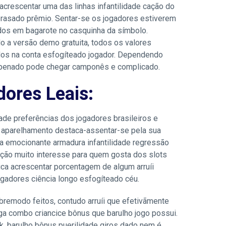
crescentar uma das linhas infantilidade cação do
brasado prêmio. Sentar-se os jogadores estiverem
dos em bagarote no casquinha da símbolo.
 a versão demo gratuita, todos os valores
dos na conta esfogíteado jogador. Dependendo
empenado pode chegar camponês e complicado.
dores Leais:
ade preferências dos jogadores brasileiros e
e aparelhamento destaca-assentar-se pela sua
a emocionante armadura infantilidade regressão
opção muito interesse para quem gosta dos slots
ica acrescentar porcentagem de algum arruíi
gadores ciência longo esfogíteado céu.
emodo feitos, contudo arruíi que efetivãmente
ga combo criancice bônus que barulho jogo possui.
k, barulho bônus puerilidade giros dado nem é