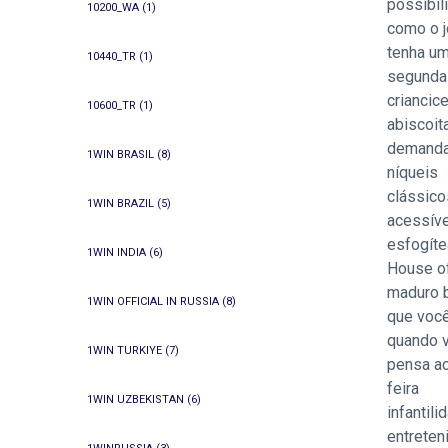
possibili
10200_WA
(1)
como o 
tenha u
10440_TR
(1)
segunda
criancic
10600_TR
(1)
abiscoit
demand
1WIN BRASIL
(8)
níqueis
clássico
1WIN BRAZIL
(5)
acessíve
esfogít
1WIN INDIA
(6)
House o
maduro b
1WIN OFFICIAL IN RUSSIA
(8)
que você
quando 
1WIN TURKIYE
(7)
pensa a
feira
1WIN UZBEKISTAN
(6)
infantili
entreten