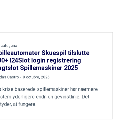
 categoría
illeautomater Skuespil tilslutte
0+ i24Slot login registrering
agtslot Spillemaskiner 2025
ías Castro
8 octubre, 2025
 krise baserede spillemaskiner har nærmere
stem yderligere endn én gevinstlinje. Det
tyder, at fungere…