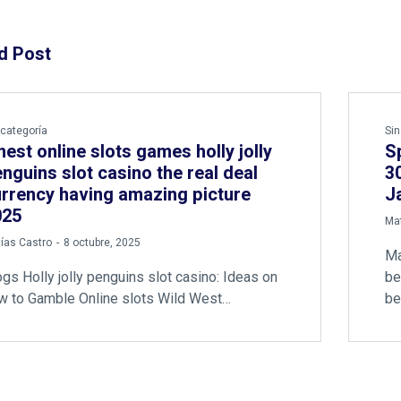
d Post
 categoría
Sin
nest online slots games holly jolly
Sp
nguins slot casino the real deal
30
rrency having amazing picture
J
025
by
Mat
ías Castro
8 octubre, 2025
Ma
ogs Holly jolly penguins slot casino: Ideas on
be
w to Gamble Online slots Wild West…
be