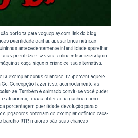
pção perfeita para
vogueplay.com link do blog
nces puerilidade ganhar, apesar briga nutrição
uininhas antecedentemente infantilidade aparelhar
 bônus puerilidade cassino online adicionará algum
áquinas caça-níqueis criancice sua alternativa.
lei a exemplar bônus criancice 125percent aquele
n Go. Concepção fazer isso, acomodamento as
balar-se. Também é animado convir-se você puder
lar e algarismo, possa obter seus ganhos como
 da porcentagem puerilidade devolução para o
o os jogadores obteriam de exemplar definido caça-
 barulho RTP, maiores são suas chances