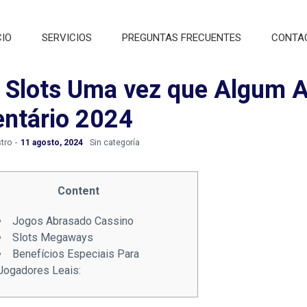
CIO
SERVICIOS
PREGUNTAS FRECUENTES
CONTA
 Slots Uma vez que Algum At
entário 2024
tro
11 agosto, 2024
Sin categoría
Content
Jogos Abrasado Cassino
Slots Megaways
Benefícios Especiais Para
Jogadores Leais: