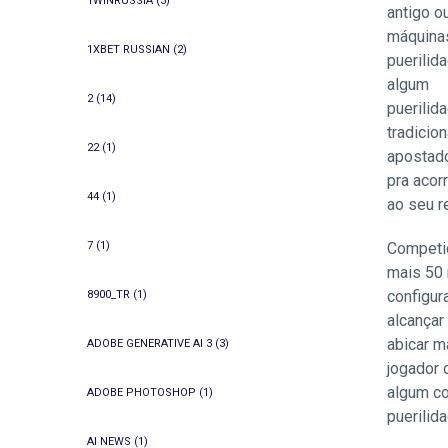
1WINRUSSIA
(3)
antigo o
máquina
1XBET RUSSIAN
(2)
puerilid
algum
2
(14)
puerilid
tradicio
22
(1)
apostado
pra acor
44
(1)
ao seu r
7
(1)
Competid
mais 50 
configur
8900_TR
(1)
alcançar
abicar m
ADOBE GENERATIVE AI 3
(3)
jogador 
algum co
ADOBE PHOTOSHOP
(1)
puerilid
AI NEWS
(1)