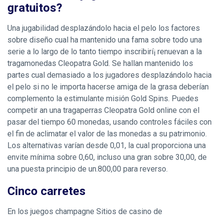
gratuitos?
Una jugabilidad desplazándolo hacia el pelo los factores
sobre diseño cual ha mantenido una fama sobre todo una
serie a lo largo de lo tanto tiempo inscribirí¡ renuevan a la
tragamonedas Cleopatra Gold. Se hallan mantenido los
partes cual demasiado a los jugadores desplazándolo hacia
el pelo si no le importa hacerse amiga de la grasa deberían
complemento la estimulante misión Gold Spins. Puedes
competir an una tragaperras Cleopatra Gold online con el
pasar del tiempo 60 monedas, usando controles fáciles con
el fin de aclimatar el valor de las monedas a su patrimonio.
Los alternativas varían desde 0,01, la cual proporciona una
envite mínima sobre 0,60, incluso una gran sobre 30,00, de
una puesta principio de un.800,00 para reverso.
Cinco carretes
En los juegos champagne Sitios de casino de