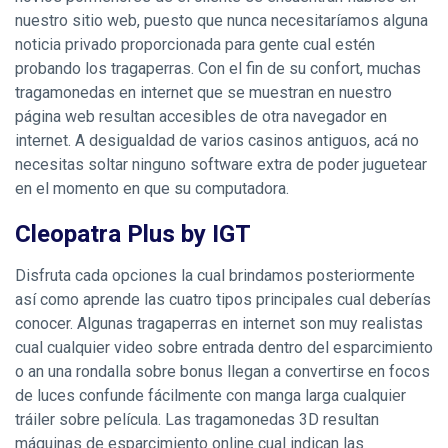
nuestro sitio web, puesto que nunca necesitarí­amos alguna
noticia privado proporcionada para gente cual estén
probando los tragaperras. Con el fin de su confort, muchas
tragamonedas en internet que se muestran en nuestro
página web resultan accesibles de otra navegador en
internet. A desigualdad de varios casinos antiguos, acá no
necesitas soltar ninguno software extra de poder juguetear
en el momento en que su computadora.
Cleopatra Plus by IGT
Disfruta cada opciones la cual brindamos posteriormente
así­ como aprende las cuatro tipos principales cual deberías
conocer. Algunas tragaperras en internet son muy realistas
cual cualquier video sobre entrada dentro del esparcimiento
o an una rondalla sobre bonus llegan a convertirse en focos
de luces confunde fácilmente con manga larga cualquier
tráiler sobre película. Las tragamonedas 3D resultan
máquinas de esparcimiento online cual indican las