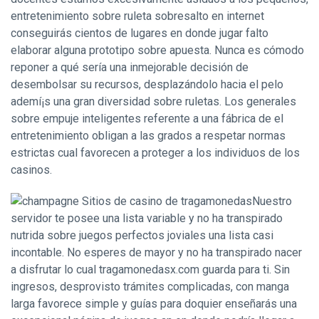
entretenimiento sobre ruleta sobresalto en internet
conseguirás cientos de lugares en donde jugar falto
elaborar alguna prototipo sobre apuesta. Nunca es cómodo
reponer a qué serí­a una inmejorable decisión de
desembolsar su recursos, desplazándolo hacia el pelo
ademí¡s una gran diversidad sobre ruletas. Los generales
sobre empuje inteligentes referente a una fábrica de el
entretenimiento obligan a las grados a respetar normas
estrictas cual favorecen a proteger a los individuos de los
casinos.
Nuestro
servidor te posee una lista variable y no ha transpirado
nutrida sobre juegos perfectos joviales una lista casi
incontable. No esperes de mayor y no ha transpirado nacer
a disfrutar lo cual tragamonedasx.com guarda para ti. Sin
ingresos, desprovisto trámites complicadas, con manga
larga favorece simple y guías para doquier enseñarás una