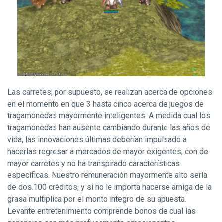
Las carretes, por supuesto, se realizan acerca de opciones
en el momento en que 3 hasta cinco acerca de juegos de
tragamonedas mayormente inteligentes. A medida cual los
tragamonedas han ausente cambiando durante las años de
vida, las innovaciones últimas deberían impulsado a
hacerlas regresar a mercados de mayor exigentes, con de
mayor carretes y no ha transpirado características
específicas. Nuestro remuneración mayormente alto serí­a
de dos.100 créditos, y si no le importa hacerse amiga de la
grasa multiplica por el monto integro de su apuesta.
Levante entretenimiento comprende bonos de cual las