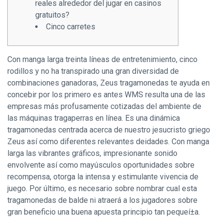
reales alrededor del jugar en casinos
gratuitos?
Cinco carretes
Con manga larga treinta líneas de entretenimiento, cinco
rodillos y no ha transpirado una gran diversidad de
combinaciones ganadoras, Zeus tragamonedas te ayuda en
concebir por los primero es antes WMS resulta una de las
empresas más profusamente cotizadas del ambiente de
las máquinas tragaperras en línea. Es una dinámica
tragamonedas centrada acerca de nuestro jesucristo griego
Zeus así­ como diferentes relevantes deidades.
Con manga
larga las vibrantes gráficos, impresionante sonido
envolvente así­ como mayúsculos oportunidades sobre
recompensa, otorga la intensa y estimulante vivencia de
juego. Por último, es necesario sobre nombrar cual esta
tragamonedas de balde ni atraerá a los jugadores sobre
gran beneficio una buena apuesta principio tan pequeí±a.