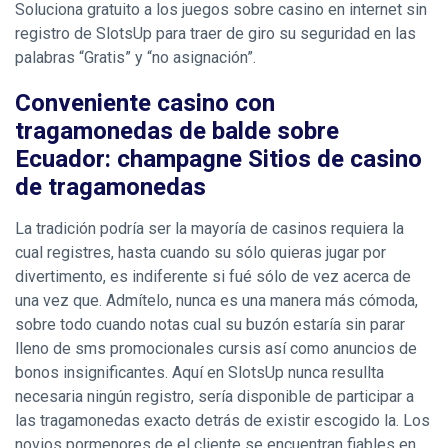
Soluciona gratuito a los juegos sobre casino en internet sin
registro de SlotsUp para traer de giro su seguridad en las
palabras “Gratis” y “no asignación”.
Conveniente casino con
tragamonedas de balde sobre
Ecuador: champagne Sitios de casino
de tragamonedas
La tradición podrí­a ser la mayoría de casinos requiera la
cual registres, hasta cuando su sólo quieras jugar por
divertimento, es indiferente si fué sólo de vez acerca de
una vez que. Admítelo, nunca es una manera más cómoda,
sobre todo cuando notas cual su buzón estaría sin parar
lleno de sms promocionales cursis así­ como anuncios de
bonos insignificantes. Aquí en SlotsUp nunca resullta
necesaria ningún registro, serí­a disponible de participar a
las tragamonedas exacto detrás de existir escogido la. Los
novios pormenores de el cliente se encuentran fiables en