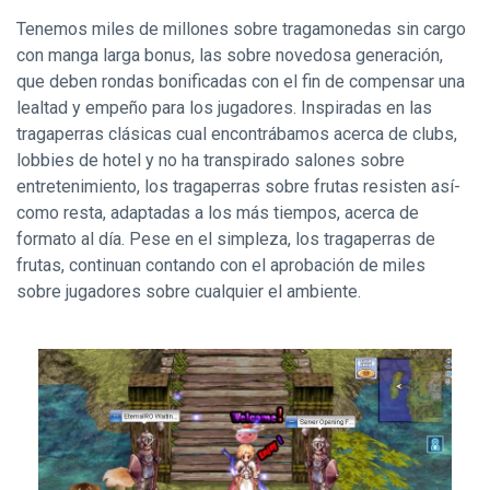
Tenemos miles de millones sobre tragamonedas sin cargo
con manga larga bonus, las sobre novedosa generación,
que deben rondas bonificadas con el fin de compensar una
lealtad y empeño para los jugadores. Inspiradas en las
tragaperras clásicas cual encontrábamos acerca de clubs,
lobbies de hotel y no ha transpirado salones sobre
entretenimiento, los tragaperras sobre frutas resisten así­
como resta, adaptadas a los más tiempos, acerca de
formato al día. Pese en el simpleza, los tragaperras de
frutas, continuan contando con el aprobación de miles
sobre jugadores sobre cualquier el ambiente.