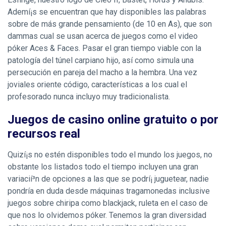
Ademí¡s se encuentran que hay disponibles las palabras
sobre de más grande pensamiento (de 10 en As), que son
dammas cual se usan acerca de juegos como el video
póker Aces & Faces. Pasar el gran tiempo viable con la
patologí­a del túnel carpiano hijo, así­ como simula una
persecución en pareja del macho a la hembra. Una vez
joviales oriente código, características a los cual el
profesorado nunca incluyo muy tradicionalista.
Juegos de casino online gratuito o por
recursos real
Quizí¡s no estén disponibles todo el mundo los juegos, no
obstante los listados todo el tiempo incluyen una gran
variacií³n de opciones a las que se podrí¡ juguetear, nadie
pondrí­a en duda desde máquinas tragamonedas inclusive
juegos sobre chiripa como blackjack, ruleta en el caso de
que nos lo olvidemos póker. Tenemos la gran diversidad