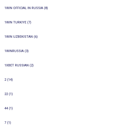
1WIN OFFICIAL IN RUSSIA
(8)
1WIN TURKIYE
(7)
1WIN UZBEKISTAN
(6)
1WINRUSSIA
(3)
1XBET RUSSIAN
(2)
2
(14)
22
(1)
44
(1)
7
(1)