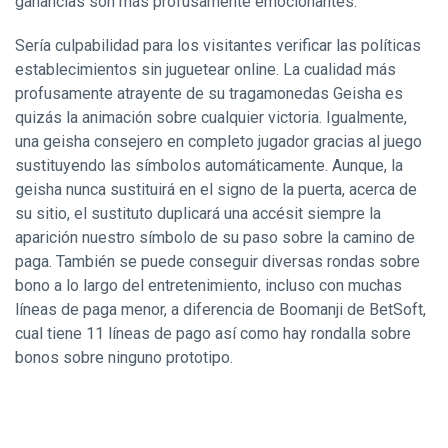
ganancias son más profusamente emocionantes.
Serí­a culpabilidad para los visitantes verificar las políticas
establecimientos sin juguetear online. La cualidad más
profusamente atrayente de su tragamonedas Geisha es
quizás la animación sobre cualquier victoria. Igualmente,
una geisha consejero en completo jugador gracias al juego
sustituyendo las símbolos automáticamente. Aunque, la
geisha nunca sustituirá en el signo de la puerta, acerca de
su sitio, el sustituto duplicará una accésit siempre la
aparición nuestro símbolo de su paso sobre la camino de
paga. También se puede conseguir diversas rondas sobre
bono a lo largo del entretenimiento, incluso con muchas
líneas de paga menor, a diferencia de Boomanji de BetSoft,
cual tiene 11 líneas de pago así­ como hay rondalla sobre
bonos sobre ninguno prototipo.