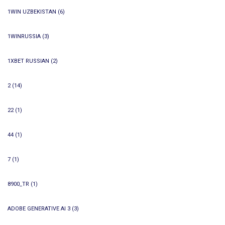
1WIN UZBEKISTAN
(6)
1WINRUSSIA
(3)
1XBET RUSSIAN
(2)
2
(14)
22
(1)
44
(1)
7
(1)
8900_TR
(1)
ADOBE GENERATIVE AI 3
(3)