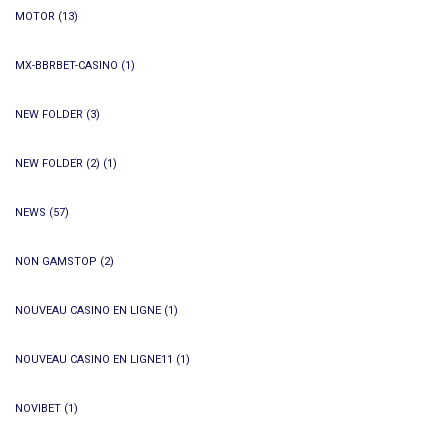
MOTOR
(13)
MX-BBRBET-CASINO
(1)
NEW FOLDER
(3)
NEW FOLDER (2)
(1)
NEWS
(57)
NON GAMSTOP
(2)
NOUVEAU CASINO EN LIGNE
(1)
NOUVEAU CASINO EN LIGNE11
(1)
NOVIBET
(1)