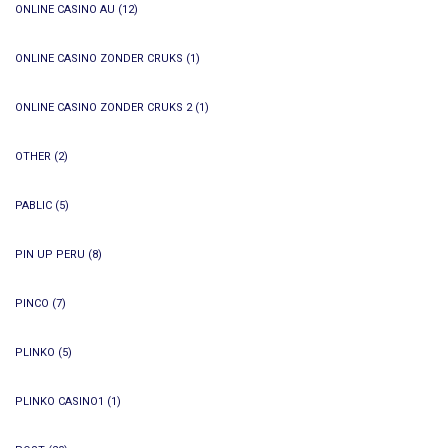
ONLINE CASINO AU
(12)
ONLINE CASINO ZONDER CRUKS
(1)
ONLINE CASINO ZONDER CRUKS 2
(1)
OTHER
(2)
PABLIC
(5)
PIN UP PERU
(8)
PINCO
(7)
PLINKO
(5)
PLINKO CASINO1
(1)