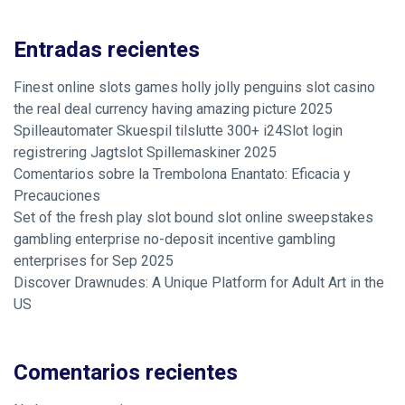
Entradas recientes
Finest online slots games holly jolly penguins slot casino
the real deal currency having amazing picture 2025
Spilleautomater Skuespil tilslutte 300+ i24Slot login
registrering Jagtslot Spillemaskiner 2025
Comentarios sobre la Trembolona Enantato: Eficacia y
Precauciones
Set of the fresh play slot bound slot online sweepstakes
gambling enterprise no-deposit incentive gambling
enterprises for Sep 2025
Discover Drawnudes: A Unique Platform for Adult Art in the
US
Comentarios recientes