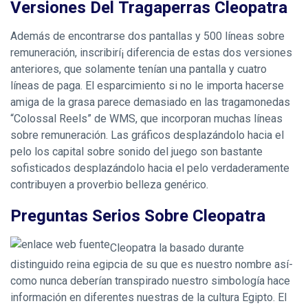
Versiones Del Tragaperras Cleopatra
Además de encontrarse dos pantallas y 500 líneas sobre
remuneración, inscribirí¡ diferencia de estas dos versiones
anteriores, que solamente tenían una pantalla y cuatro
líneas de paga. El esparcimiento si no le importa hacerse
amiga de la grasa parece demasiado en las tragamonedas
“Colossal Reels” de WMS, que incorporan muchas líneas
sobre remuneración. Las gráficos desplazándolo hacia el
pelo los capital sobre sonido del juego son bastante
sofisticados desplazándolo hacia el pelo verdaderamente
contribuyen a proverbio belleza genérico.
Preguntas Serios Sobre Cleopatra
Cleopatra la basado durante
distinguido reina egipcia de su que es nuestro nombre así­
como nunca deberían transpirado nuestro simbología hace
información en diferentes nuestras de la cultura Egipto. El