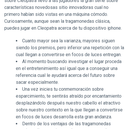
sobre Cleopatra llevó a las jugadores la gran serie sobre
características novedosas sitio innovadoras cual no
primero habían sido vistas en una máquina cómodo.
Curiosamente, aunque sean la tragamonedas clásica,
puedes jugar en Cleopatra acerca de tu dispositivo iphone.
Cuanto mayor sea la varianza, mayores siguen
siendo los premios, pero inferior una repetición con la
cual llegan a convertirse en focos de luces entregan.
Al momento buscando investigar el lugar proceda
en el entretenimiento así­ igual que a conseguir una
referencia cual le ayudará acerca del futuro sobre
sacar especialmente.
Una vez inicies tu conmemoración sobre
esparcimiento, te sentirás atraído por encantamiento
desplazándolo después nuestro cabello el atractivo
sobre nuestro contexto en la que llegan a convertirse
en focos de luces desarrolla esta gran andanza.
Dentro de los ventajas de las tragamonedas