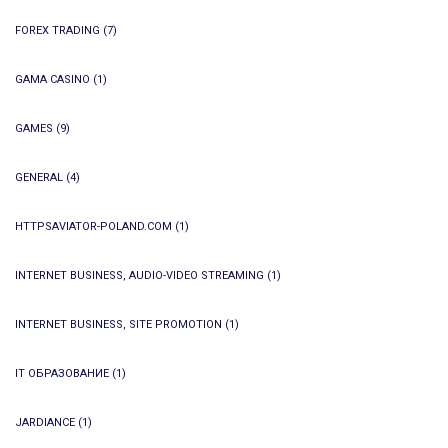
FOREX TRADING
(7)
GAMA CASINO
(1)
GAMES
(9)
GENERAL
(4)
HTTPSAVIATOR-POLAND.COM
(1)
INTERNET BUSINESS, AUDIO-VIDEO STREAMING
(1)
INTERNET BUSINESS, SITE PROMOTION
(1)
IT ОБРАЗОВАНИЕ
(1)
JARDIANCE
(1)