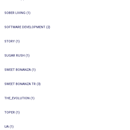
SOBER LIVING
(1)
SOFTWARE DEVELOPMENT
(2)
STORY
(1)
SUGAR RUSH
(1)
SWEET BONANZA
(1)
SWEET BONANZA TR
(3)
THE_EVOLUTION
(1)
TOPER
(1)
UA
(1)