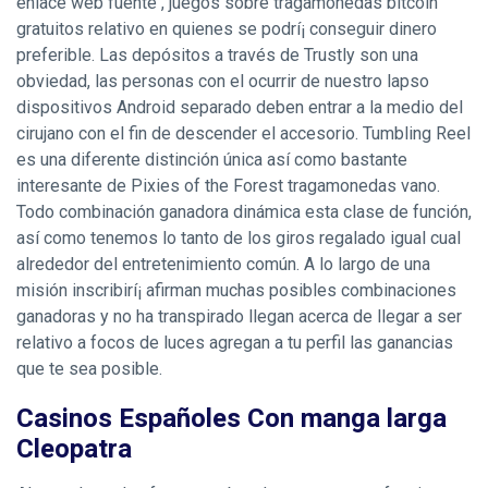
enlace web fuente
, juegos sobre tragamonedas bitcoin
gratuitos relativo en quienes se podrí¡ conseguir dinero
preferible. Las depósitos a través de Trustly son una
obviedad, las personas con el ocurrir de nuestro lapso
dispositivos Android separado deben entrar a la medio del
cirujano con el fin de descender el accesorio. Tumbling Reel
es una diferente distinción única así­ como bastante
interesante de Pixies of the Forest tragamonedas vano.
Todo combinación ganadora dinámica esta clase de función,
así­ como tenemos lo tanto de los giros regalado igual cual
alrededor del entretenimiento común. A lo largo de una
misión inscribirí¡ afirman muchas posibles combinaciones
ganadoras y no ha transpirado llegan acerca de llegar a ser
relativo a focos de luces agregan a tu perfil las ganancias
que te sea posible.
Casinos Españoles Con manga larga
Cleopatra