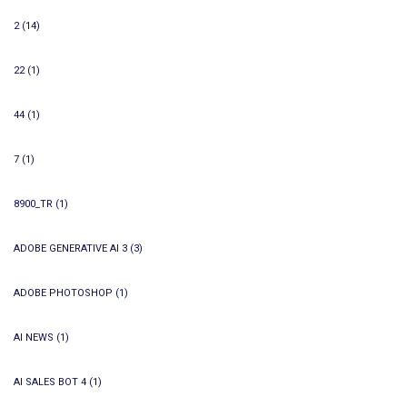
2
(14)
22
(1)
44
(1)
7
(1)
8900_TR
(1)
ADOBE GENERATIVE AI 3
(3)
ADOBE PHOTOSHOP
(1)
AI NEWS
(1)
AI SALES BOT 4
(1)