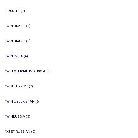
10600_TR
(1)
1WIN BRASIL
(8)
1WIN BRAZIL
(5)
1WIN INDIA
(6)
1WIN OFFICIAL IN RUSSIA
(8)
1WIN TURKIYE
(7)
1WIN UZBEKISTAN
(6)
1WINRUSSIA
(3)
1XBET RUSSIAN
(2)