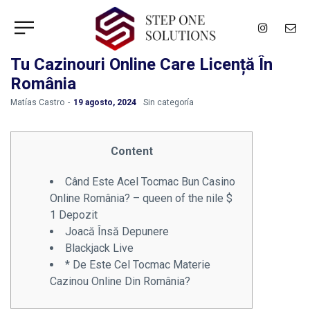
Tu Cazinouri Online Care Licență În
România
by
Matías Castro
19 agosto, 2024
Sin categoría
Content
Când Este Acel Tocmac Bun Casino
Online România? – queen of the nile $
1 Depozit
Joacă Însă Depunere
Blackjack Live
* De Este Cel Tocmac Materie
Cazinou Online Din România?