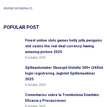
ФОРЕКС БРОКЕРЫ
(1)
POPULAR POST
Finest online slots games holly jolly penguins
slot casino the real deal currency having
amazing picture 2025
8 octubre, 2025
Spilleautomater Skuespil tilslutte 300+ i24Slot
login registrering Jagtslot Spillemaskiner
2025
8 octubre, 2025
Comentarios sobre la Trembolona Enantato:
Eficacia y Precauciones
8 octubre, 2025