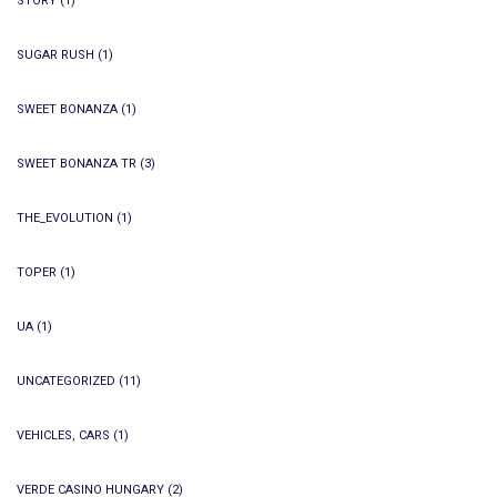
STORY
(1)
SUGAR RUSH
(1)
SWEET BONANZA
(1)
SWEET BONANZA TR
(3)
THE_EVOLUTION
(1)
TOPER
(1)
UA
(1)
UNCATEGORIZED
(11)
VEHICLES, CARS
(1)
VERDE CASINO HUNGARY
(2)