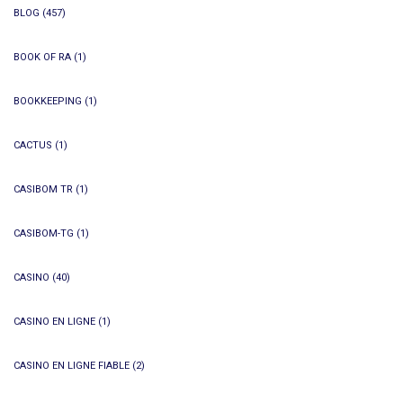
BLOG
(457)
BOOK OF RA
(1)
BOOKKEEPING
(1)
CACTUS
(1)
CASIBOM TR
(1)
CASIBOM-TG
(1)
CASINO
(40)
CASINO EN LIGNE
(1)
CASINO EN LIGNE FIABLE
(2)