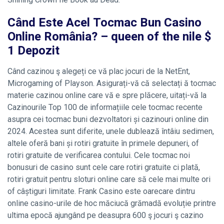
Când Este Acel Tocmac Bun Casino
Online România? – queen of the nile $
1 Depozit
Când cazinou ş alegeți ce vă plac jocuri de la NetEnt,
Microgaming of Playson. Asigurați-vă că selectați ă tocmac
materie cazinou online care vă e spre plăcere, uitați-vă la
Cazinourile Top 100 de informațiile cele tocmac recente
asupra cei tocmac buni dezvoltatori și cazinouri online din
2024. Acestea sunt diferite, unele dublează întâiu sedimen,
altele oferă bani și rotiri gratuite în primele depuneri, of
rotiri gratuite de verificarea contului. Cele tocmac noi
bonusuri de casino sunt cele care rotiri gratuite ci plată,
rotiri gratuit pentru sloturi online care să cele mai multe ori
of câștiguri limitate. Frank Casino este oarecare dintru
online casino-urile de hoc măciucă grămadă evoluție printre
ultima epocă ajungând pe deasupra 600 ş jocuri ş cazino