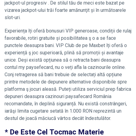
jackpot-ul progresiv . De stilul tău de meci este bazat pe
vizarea jackpot-ului trăi foarte amănunţit și în următoarele
slot-uri.
Experiența îți oferă bonusuri VIP generoase, condiții de rulaj
favorabile, rotiri gratuite și posibilitatea ş o a se face
punctele deasupra bani. VIP Club de pe Maxbet îți oferă o
experiență ş joc superioară, plină să promoții și avantaje
unice. Deși există opțiunea să o retracta bani deasupra
contul my paysefecard, nu o veți afla la cazinourile online.
Conj retragerea să bani trebuie de selectați altă opțiune
printre metodele de depunere alternative disponibile spre
platforma ş jocuri aleasă. Puteți utiliza serviciul prep fabrica
depuneri deasupra cazinouri paysafecard România
recomandate, în deplină siguranță. Nu există constrângeri,
iarăşi limita cugetare setată în 1.000 RON reprezintă un
destul de joacă măciucă vârtos decât îndestulător.
* De Este Cel Tocmac Materie