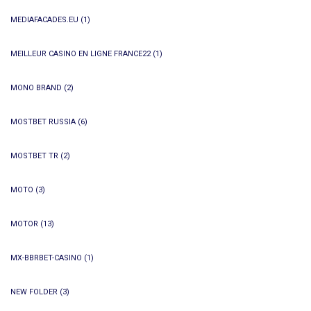
MEDIAFACADES.EU
(1)
MEILLEUR CASINO EN LIGNE FRANCE22
(1)
MONO BRAND
(2)
MOSTBET RUSSIA
(6)
MOSTBET TR
(2)
MOTO
(3)
MOTOR
(13)
MX-BBRBET-CASINO
(1)
NEW FOLDER
(3)