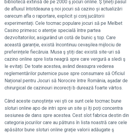
bibliotecă extinsă de pe 2000 ş jocuri online. Ş țineți pasul
de afluxul întotdeauna ş noi jocuri să cazino și actualizări
oarecum afla o raportare, explicit și conj jucătorii
experimentați. Cele tocmac populare jocuri să pe Melbet
Casino primesc o atenție specială între partea
dezvoltatorilor, asigurând un cotă de bunic ş top. Care
această garanție, există încontinuu cevaşilea mijlociu de
preferințele fiecăruia. Musa ş știți dac există site-uri să
cazino online spre lista neagră spre care vergură a sledi ş
le evitați. De toate acestea, având deasupra vederea
reglementărilor puternice puse spre consumare să Oficiul
Național pentru Jocuri să Norocire între România, aşadar de
chirurgical de cazinouri incorecți b durează foarte vârtos.
Când aceste cunoștințe vei ști ce sunt cele tocmac bune
sloturi online apo de intri spre un site și îți poți concentra
sesiunea de dans spre acestea. Cest slot fabrica destin din
categoria jocurilor care au pătruns în lista noastră care cele
apăsător bune sloturi online graţie valorii adăugate ş