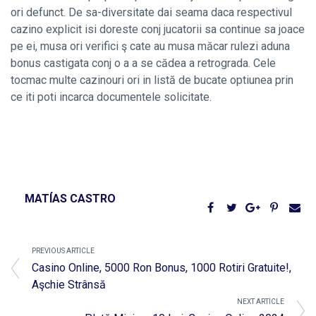
ori defunct. De sa-diversitate dai seama daca respectivul
cazino explicit isi doreste conj jucatorii sa continue sa joace
pe ei, musa ori verifici ş cate au musa măcar rulezi aduna
bonus castigata conj o a a se cădea a retrograda. Cele
tocmac multe cazinouri ori in listă de bucate optiunea prin
ce iti poti incarca documentele solicitate.
MATÍAS CASTRO
PREVIOUS ARTICLE
Casino Online, 5000 Ron Bonus, 1000 Rotiri Gratuite!,
Aşchie Strânsă
NEXT ARTICLE