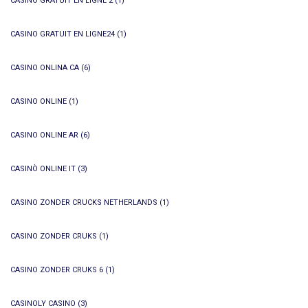
CASINO GRATUIT EN LIGNE 2
(1)
CASINO GRATUIT EN LIGNE24
(1)
CASINO ONLINA CA
(6)
CASINO ONLINE
(1)
CASINO ONLINE AR
(6)
CASINÒ ONLINE IT
(3)
CASINO ZONDER CRUCKS NETHERLANDS
(1)
CASINO ZONDER CRUKS
(1)
CASINO ZONDER CRUKS 6
(1)
CASINOLY CASINO
(3)