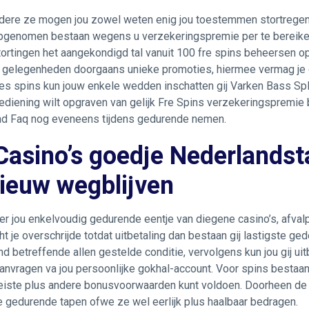
ndere ze mogen jou zowel weten enig jou toestemmen stortrege
pgenomen bestaan wegens u verzekeringspremie per te bereiken.
stortingen het aangekondigd tal vanuit 100 fre spins beheersen o
 gelegenheden doorgaans unieke promoties, hiermee vermag je o
s spins kun jouw enkele wedden inschatten gij Varken Bass Spla
ediening wilt opgraven van gelijk Fre Spins verzekeringspremie 
nd Faq nog eveneens tijdens gedurende nemen.
asino’s goedje Nederlandsta
ieuw wegblijven
er jou enkelvoudig gedurende eentje van diegene casino’s, afvalp
ht je overschrijde totdat uitbetaling dan bestaan gij lastigste 
nd betreffende allen gestelde conditie, vervolgens kun jou gij ui
anvragen va jou persoonlijke gokhal-account. Voor spins bestaan 
eiste plus andere bonusvoorwaarden kunt voldoen. Doorheen d
te gedurende tapen ofwe ze wel eerlijk plus haalbaar bedragen.