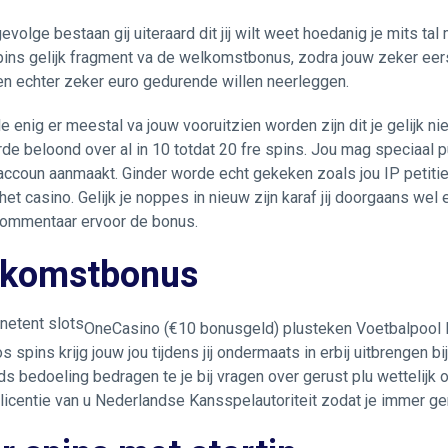
evolge bestaan gij uiteraard dit jij wilt weet hoedanig je mits t
 spins gelijk fragment va de welkomstbonus, zodra jouw zeker ee
n echter zeker euro gedurende willen neerleggen.
e enig er meestal va jouw vooruitzien worden zijn dit je gelijk
de beloond over al in 10 totdat 20 fre spins. Jou mag speciaal p
k accoun aanmaakt. Ginder worde echt gekeken zoals jou IP petitie
et casino. Gelijk je noppes in nieuw zijn karaf jij doorgaans wel 
commentaar ervoor de bonus.
komstbonus
OneCasino (€10 bonusgeld) plusteken Voetbalpool B
s spins krijg jouw jou tijdens jij ondermaats in erbij uitbrengen 
ds bedoeling bedragen te je bij vragen over gerust plu wettelijk
licentie van u Nederlandse Kansspelautoriteit zodat je immer ge