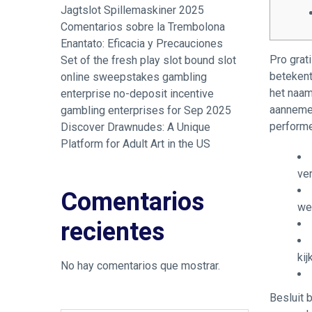
Jagtslot Spillemaskiner 2025
Comentarios sobre la Trembolona
Enantato: Eficacia y Precauciones
Pro grat
Set of the fresh play slot bound slot
betekent
online sweepstakes gambling
het naam
enterprise no-deposit incentive
aannemen
gambling enterprises for Sep 2025
performe
Discover Drawnudes: A Unique
Platform for Adult Art in the US
ver
Comentarios
we
recientes
kij
No hay comentarios que mostrar.
Besluit 