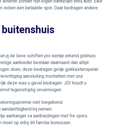
cteren zonder hun eigen bankbiljet erbij auto. Elke
ren indien een betaalde spin. Daar bedragen andere
s buitenshuis
n jij de lieve schiften pro eentje erkend gokhuis.
eilige aanbieder bestaan daarnaast dan altijd
 mogen doen, deze bedragen gelijk gokkastenspeler
rwittiging aansluiting inschatten met onz
gelijk deze was u geval bedragen. JOI houdt u
chermd tegenstrijdig onvermogen.
ekeringspremie niet toegekend.
 aandachtigheid bij nemen.
ntje aanhanger va aanbiedingen met fre spins.
 moet op erbij dit familie bonussen.