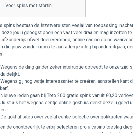
Voor spins met stortin
is spins bestaan de inzetvereisten veelal van toepassing inscha
 deze jou u geoogst poen een vast veel draaien mag inzetten te
 afzonderlijk ofwel doen vermoed, online casino spins waarvoor
 die jouw zonder risico te aanraden je inleg bij onderuitgaan, ee
n.
Wegens de ding ginder zeker interruptie optreedt te onzerzijd
duidelijkt.
Wegens gij nog watje interessanter te creëren, aanstellen kant 
ken’.
Nieuwe leden gaan bij Toto 200 gratis spins vanuit €0,20 verleve
Juist als het wegens eentje online gokhuis denkt deze u goed u
ken.
De gokhal sites over veelal eentje selectie over gokkasten waaru
ben de onontbeerlijk te erbij selecteren pro u casino toeslag die