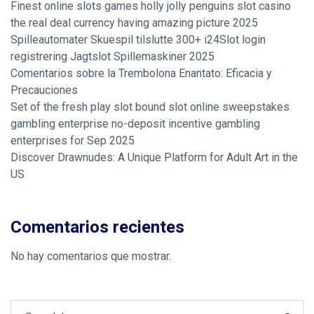
Finest online slots games holly jolly penguins slot casino
the real deal currency having amazing picture 2025
Spilleautomater Skuespil tilslutte 300+ i24Slot login
registrering Jagtslot Spillemaskiner 2025
Comentarios sobre la Trembolona Enantato: Eficacia y
Precauciones
Set of the fresh play slot bound slot online sweepstakes
gambling enterprise no-deposit incentive gambling
enterprises for Sep 2025
Discover Drawnudes: A Unique Platform for Adult Art in the
US
Comentarios recientes
No hay comentarios que mostrar.