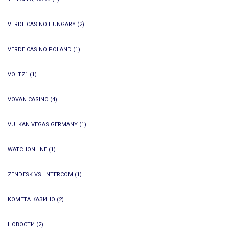
VERDE CASINO HUNGARY
(2)
VERDE CASINO POLAND
(1)
VOLTZ1
(1)
VOVAN CASINO
(4)
VULKAN VEGAS GERMANY
(1)
WATCHONLINE
(1)
ZENDESK VS. INTERCOM
(1)
КОМЕТА КАЗИНО
(2)
НОВОСТИ
(2)