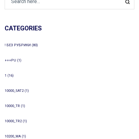
CATEGORIES
! БЕЗ РУБРИКИ
(80)
+++PU
(1)
1
(16)
10000_SAT2
(1)
10000_TR
(1)
10000_TR2
(1)
10200_WA
(1)