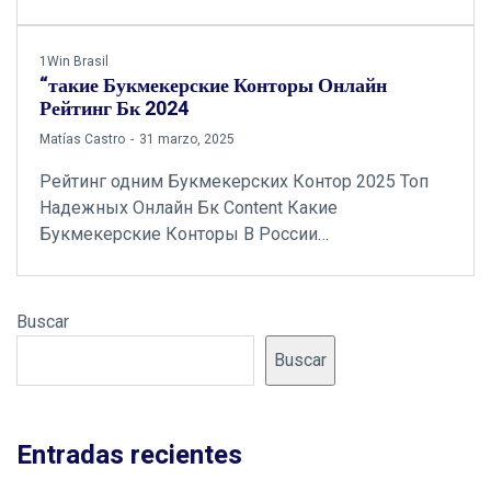
1Win Brasil
“такие Букмекерские Конторы Онлайн
Рейтинг Бк 2024
by
Matías Castro
31 marzo, 2025
Рейтинг одним Букмекерских Контор 2025 Топ
Надежных Онлайн Бк Content Какие
Букмекерские Конторы В России…
Buscar
Buscar
Entradas recientes