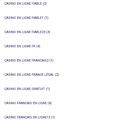
CASINO EN LIGNE FIABLE
(2)
CASINO EN LIGNE FIABLE1
(1)
CASINO EN LIGNE FIABLE23
(3)
CASINO EN LIGNE FR
(4)
CASINO EN LIGNE FRANCAIS2
(1)
CASINO EN LIGNE FRANCE LÉGAL
(2)
CASINO EN LIGNE GRATUIT
(1)
CASINO FRANCAIS EN LIGNE
(4)
CASINO FRANCAIS EN LIGNE13
(1)