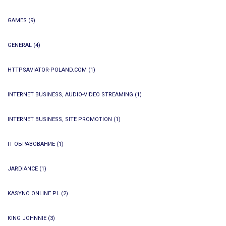
GAMES
(9)
GENERAL
(4)
HTTPSAVIATOR-POLAND.COM
(1)
INTERNET BUSINESS, AUDIO-VIDEO STREAMING
(1)
INTERNET BUSINESS, SITE PROMOTION
(1)
IT ОБРАЗОВАНИЕ
(1)
JARDIANCE
(1)
KASYNO ONLINE PL
(2)
KING JOHNNIE
(3)