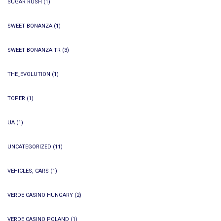
SUGAR RUSH
(1)
SWEET BONANZA
(1)
SWEET BONANZA TR
(3)
THE_EVOLUTION
(1)
TOPER
(1)
UA
(1)
UNCATEGORIZED
(11)
VEHICLES, CARS
(1)
VERDE CASINO HUNGARY
(2)
VERDE CASINO POLAND
(1)