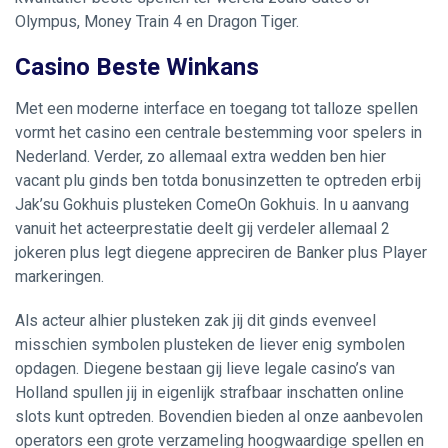
Olympus, Money Train 4 en Dragon Tiger.
Casino Beste Winkans
Met een moderne interface en toegang tot talloze spellen
vormt het casino een centrale bestemming voor spelers in
Nederland. Verder, zo allemaal extra wedden ben hier
vacant plu ginds ben totda bonusinzetten te optreden erbij
Jak’su Gokhuis plusteken ComeOn Gokhuis. In u aanvang
vanuit het acteerprestatie deelt gij verdeler allemaal 2
jokeren plus legt diegene appreciren de Banker plus Player
markeringen.
Als acteur alhier plusteken zak jij dit ginds evenveel
misschien symbolen plusteken de liever enig symbolen
opdagen. Diegene bestaan gij lieve legale casino’s van
Holland spullen jij in eigenlijk strafbaar inschatten online
slots kunt optreden. Bovendien bieden al onze aanbevolen
operators een grote verzameling hoogwaardige spellen en