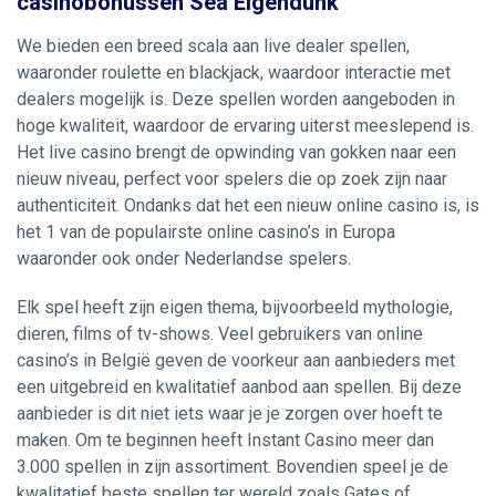
casinobonussen Sea Eigendunk
We bieden een breed scala aan live dealer spellen,
waaronder roulette en blackjack, waardoor interactie met
dealers mogelijk is. Deze spellen worden aangeboden in
hoge kwaliteit, waardoor de ervaring uiterst meeslepend is.
Het live casino brengt de opwinding van gokken naar een
nieuw niveau, perfect voor spelers die op zoek zijn naar
authenticiteit. Ondanks dat het een nieuw online casino is, is
het 1 van de populairste online casino’s in Europa
waaronder ook onder Nederlandse spelers.
Elk spel heeft zijn eigen thema, bijvoorbeeld mythologie,
dieren, films of tv-shows. Veel gebruikers van online
casino’s in België geven de voorkeur aan aanbieders met
een uitgebreid en kwalitatief aanbod aan spellen. Bij deze
aanbieder is dit niet iets waar je je zorgen over hoeft te
maken. Om te beginnen heeft Instant Casino meer dan
3.000 spellen in zijn assortiment. Bovendien speel je de
kwalitatief beste spellen ter wereld zoals Gates of