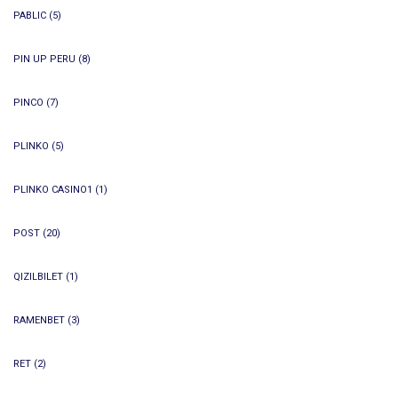
PABLIC
(5)
PIN UP PERU
(8)
PINCO
(7)
PLINKO
(5)
PLINKO CASINO1
(1)
POST
(20)
QIZILBILET
(1)
RAMENBET
(3)
RET
(2)