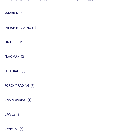
FAIRSPIN
(2)
FAIRSPIN-CASINO
(1)
FINTECH
(2)
FLAGMAN
(2)
FOOTBALL
(1)
FOREX TRADING
(7)
GAMA CASINO
(1)
GAMES
(9)
GENERAL
(4)