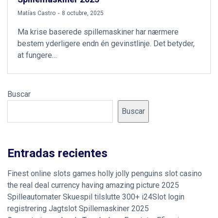
by
Matías Castro
8 octubre, 2025
Ma krise baserede spillemaskiner har nærmere
bestem yderligere endn én gevinstlinje. Det betyder,
at fungere…
Buscar
Buscar
Entradas recientes
Finest online slots games holly jolly penguins slot casino
the real deal currency having amazing picture 2025
Spilleautomater Skuespil tilslutte 300+ i24Slot login
registrering Jagtslot Spillemaskiner 2025