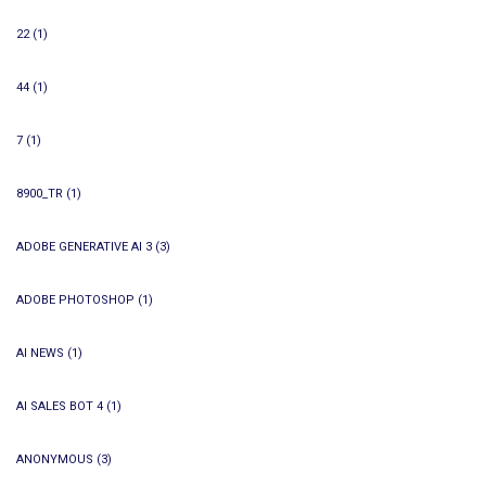
22
(1)
44
(1)
7
(1)
8900_TR
(1)
ADOBE GENERATIVE AI 3
(3)
ADOBE PHOTOSHOP
(1)
AI NEWS
(1)
AI SALES BOT 4
(1)
ANONYMOUS
(3)