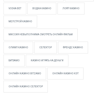
VODKA BET
ВОДКА КАЗИНО
ЛОФТ КАЗИНО
МЕЛСТРОЙ КАЗИНО
МИССИЯ НЕВЫПОЛНИМА СМОТРЕТЬ ОНЛАЙН ФИЛЬМ
ОЛИМП КАЗИНО
СЕЛЕКТОР
ФРЕНДС КАЗИНО
БИТЗАМО
КАЗИНО ИГРАТЬ НА ДЕНЬГИ
ОНЛАЙН КАЗИНО BITZAMO
ОНЛАЙН КАЗИНО КЭТ
ОНЛАЙН КАЗИНО СЕЛЕКТОР