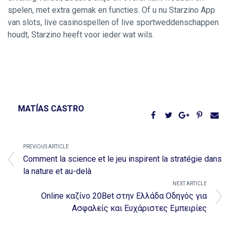
spelen, met extra gemak en functies. Of u nu
Starzino App
van slots, live casinospellen of live sportweddenschappen
houdt, Starzino heeft voor ieder wat wils.
MATÍAS CASTRO
PREVIOUS ARTICLE
Comment la science et le jeu inspirent la stratégie dans
la nature et au-delà
NEXT ARTICLE
Online καζίνο 20Bet στην Ελλάδα Οδηγός για
Ασφαλείς και Ευχάριστες Εμπειρίες