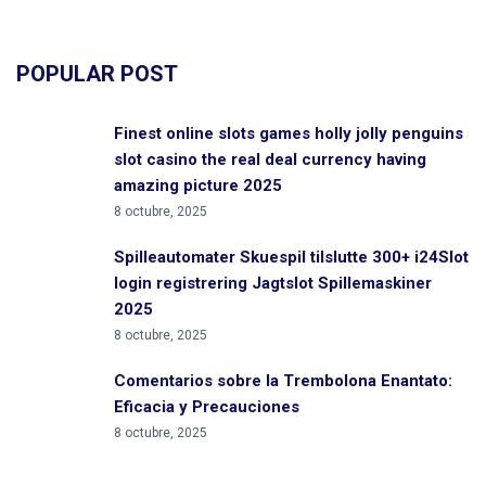
POPULAR POST
Finest online slots games holly jolly penguins
slot casino the real deal currency having
amazing picture 2025
8 octubre, 2025
Spilleautomater Skuespil tilslutte 300+ i24Slot
login registrering Jagtslot Spillemaskiner
2025
8 octubre, 2025
Comentarios sobre la Trembolona Enantato:
Eficacia y Precauciones
8 octubre, 2025