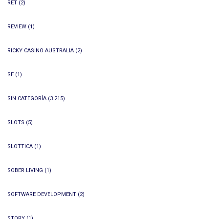
RET
(2)
REVIEW
(1)
RICKY CASINO AUSTRALIA
(2)
SE
(1)
SIN CATEGORÍA
(3.215)
SLOTS
(5)
SLOTTICA
(1)
SOBER LIVING
(1)
SOFTWARE DEVELOPMENT
(2)
STORY
(1)