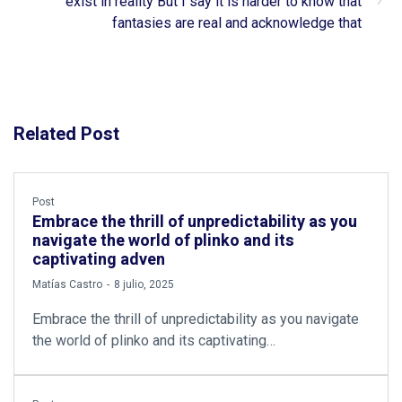
exist in reality But I say it is harder to know that
fantasies are real and acknowledge that
Related Post
Post
Embrace the thrill of unpredictability as you
navigate the world of plinko and its
captivating adven
by
Matías Castro
8 julio, 2025
Embrace the thrill of unpredictability as you navigate
the world of plinko and its captivating…