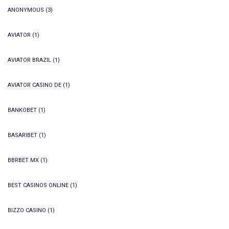
ANONYMOUS
(3)
AVIATOR
(1)
AVIATOR BRAZIL
(1)
AVIATOR CASINO DE
(1)
BANKOBET
(1)
BASARIBET
(1)
BBRBET MX
(1)
BEST CASINOS ONLINE
(1)
BIZZO CASINO
(1)