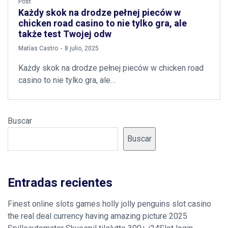
Post
Każdy skok na drodze pełnej pieców w
chicken road casino to nie tylko gra, ale
także test Twojej odw
by
Matías Castro
8 julio, 2025
Każdy skok na drodze pełnej pieców w chicken road
casino to nie tylko gra, ale…
Buscar
Buscar
Entradas recientes
Finest online slots games holly jolly penguins slot casino
the real deal currency having amazing picture 2025