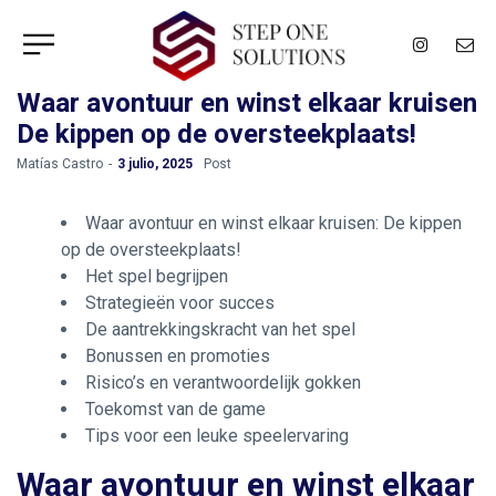
Waar avontuur en winst elkaar kruisen
De kippen op de oversteekplaats!
by
Matías Castro
3 julio, 2025
Post
Waar avontuur en winst elkaar kruisen: De kippen
op de oversteekplaats!
Het spel begrijpen
Strategieën voor succes
De aantrekkingskracht van het spel
Bonussen en promoties
Risico’s en verantwoordelijk gokken
Toekomst van de game
Tips voor een leuke speelervaring
Waar avontuur en winst elkaar