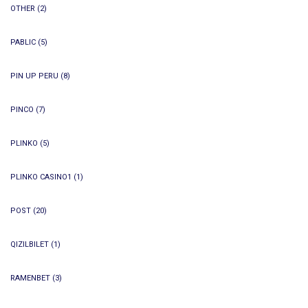
OTHER
(2)
PABLIC
(5)
PIN UP PERU
(8)
PINCO
(7)
PLINKO
(5)
PLINKO CASINO1
(1)
POST
(20)
QIZILBILET
(1)
RAMENBET
(3)