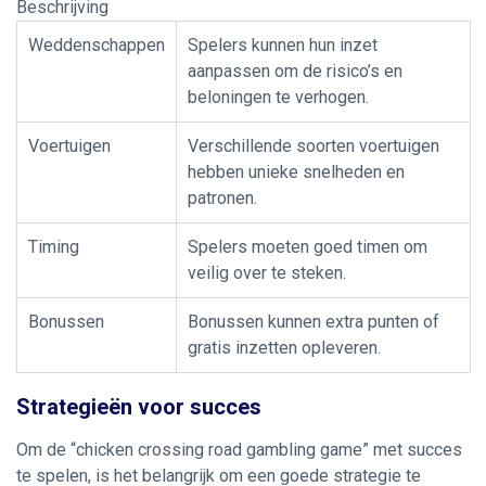
Beschrijving
Weddenschappen
Spelers kunnen hun inzet
aanpassen om de risico’s en
beloningen te verhogen.
Voertuigen
Verschillende soorten voertuigen
hebben unieke snelheden en
patronen.
Timing
Spelers moeten goed timen om
veilig over te steken.
Bonussen
Bonussen kunnen extra punten of
gratis inzetten opleveren.
Strategieën voor succes
Om de “chicken crossing road gambling game” met succes
te spelen, is het belangrijk om een goede strategie te