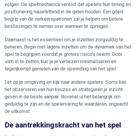
volgen. De spelmechanica vereist dat spelers hun timing en
positionering nauwlettend in de gaten houden. Een goed
begrip van de verkeerspatronen zal je helpen om betere
beslissingen te nemen over wanneer te springen.
Daarnaast is het essentieel om je inzetten zorgvuldig te
beheren. Begin met lagere inzetten om de dynamiek van het
spel te begrijpen voordat je grotere risico’s neemt. Door
slim in te zetten, kun je je verliezen minimaliseren en
tegelijkertijd genieten van de opwinding van het spel.
Let op je omgeving en kijk naar andere spelers. Soms kan
het observeren van hun keuzes en strategieën je inzicht
geven in de beste aanpak. Bovenal is het belangrijk om
geduldig te zijn en de spelervaring te waarderen, ongeacht
de uitkomst.
De aantrekkingskracht van het spel