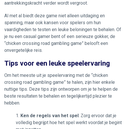
aantrekkingskracht verder wordt vergroot.
Al met al biedt deze game niet alleen uitdaging en
spanning, maar ook kansen voor spelers om hun
vaardigheden te testen en leuke beloningen te behalen. Of
je nu een casual gamer bent of een serieuze gokker, de
“chicken crossing road gambling game” belooft een
onvergetelijke reis.
Tips voor een leuke speelervaring
Om het meeste uit je speelervaring met de “chicken
crossing road gambling game” te halen, zijn hier enkele
nuttige tips. Deze tips zijn ontworpen om je te helpen de
beste resultaten te behalen en tegelijkertijd plezier te
hebben.
Ken de regels van het spel
: Zorg ervoor dat je
volledig begrijpt hoe het spel werkt voordat je begint