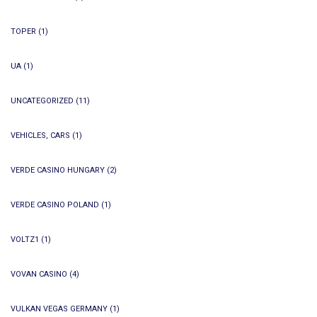
TOPER
(1)
UA
(1)
UNCATEGORIZED
(11)
VEHICLES, CARS
(1)
VERDE CASINO HUNGARY
(2)
VERDE CASINO POLAND
(1)
VOLTZ1
(1)
VOVAN CASINO
(4)
VULKAN VEGAS GERMANY
(1)