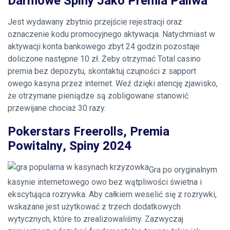
Darmowe Spiny Jako Premia Paliwa
Jest wydawany zbytnio przejście rejestracji oraz
oznaczenie kodu promocyjnego aktywacja. Natychmiast w
aktywacji konta bankowego zbyt 24 godzin pozostaje
doliczone następne 10 zł. Żeby otrzymać Total casino
premia bez depozytu, skontaktuj czujności z sapport
owego kasyna przez internet. Weź dzięki atencję zjawisko,
że otrzymane pieniądze są zobligowane stanowić
przewijane chociaż 30 razy.
Pokerstars Freerolls, Premia
Powitalny, Spiny 2024
Gra po oryginalnym
kasynie internetowego owo bez wątpliwości świetna i
ekscytująca rozrywka. Aby całkiem weselić się z rozrywki,
wskazane jest użytkować z trzech dodatkowych
wytycznych, które to zrealizowaliśmy. Zazwyczaj