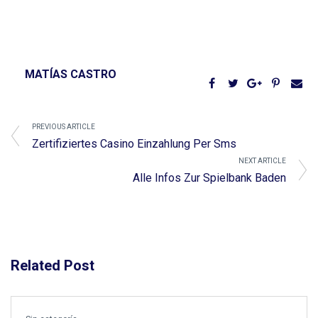
MATÍAS CASTRO
PREVIOUS ARTICLE
Zertifiziertes Casino Einzahlung Per Sms
NEXT ARTICLE
Alle Infos Zur Spielbank Baden
Related Post