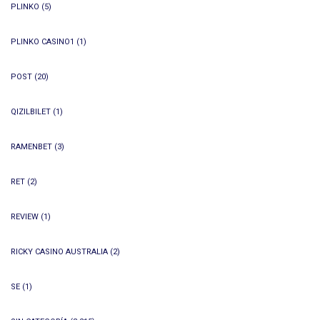
PLINKO
(5)
PLINKO CASINO1
(1)
POST
(20)
QIZILBILET
(1)
RAMENBET
(3)
RET
(2)
REVIEW
(1)
RICKY CASINO AUSTRALIA
(2)
SE
(1)