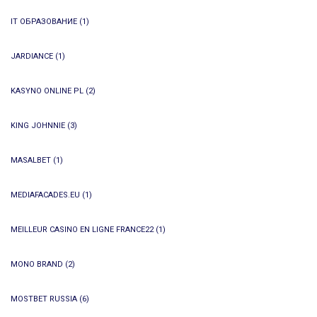
IT ОБРАЗОВАНИЕ
(1)
JARDIANCE
(1)
KASYNO ONLINE PL
(2)
KING JOHNNIE
(3)
MASALBET
(1)
MEDIAFACADES.EU
(1)
MEILLEUR CASINO EN LIGNE FRANCE22
(1)
MONO BRAND
(2)
MOSTBET RUSSIA
(6)