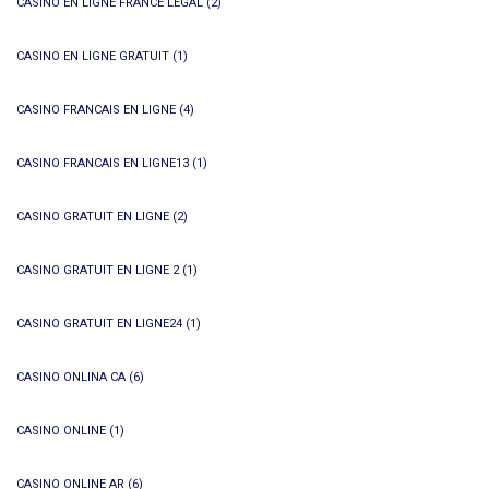
CASINO EN LIGNE FRANCE LÉGAL
(2)
CASINO EN LIGNE GRATUIT
(1)
CASINO FRANCAIS EN LIGNE
(4)
CASINO FRANCAIS EN LIGNE13
(1)
CASINO GRATUIT EN LIGNE
(2)
CASINO GRATUIT EN LIGNE 2
(1)
CASINO GRATUIT EN LIGNE24
(1)
CASINO ONLINA CA
(6)
CASINO ONLINE
(1)
CASINO ONLINE AR
(6)