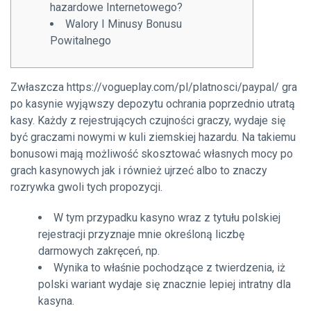
hazardowe Internetowego?
Walory I Minusy Bonusu
Powitalnego
Zwłaszcza
https://vogueplay.com/pl/platnosci/paypal/
gra
po kasynie wyjąwszy depozytu ochrania poprzednio utratą
kasy. Każdy z rejestrujących czujności graczy, wydaje się
być graczami nowymi w kuli ziemskiej hazardu.
Na takiemu
bonusowi mają możliwość skosztować własnych mocy po
grach kasynowych jak i również ujrzeć albo to znaczy
rozrywka gwoli tych propozycji.
W tym przypadku kasyno wraz z tytułu polskiej
rejestracji przyznaje mnie określoną liczbę
darmowych zakręceń, np.
Wynika to właśnie pochodzące z twierdzenia, iż
polski wariant wydaje się znacznie lepiej intratny dla
kasyna.