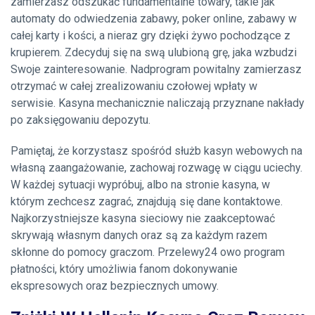
zamierzasz odszukać fundamentalne towary, takie jak
automaty do odwiedzenia zabawy, poker online, zabawy w
całej karty i kości, a nieraz gry dzięki żywo pochodzące z
krupierem. Zdecyduj się na swą ulubioną grę, jaka wzbudzi
Swoje zainteresowanie. Nadprogram powitalny zamierzasz
otrzymać w całej zrealizowaniu czołowej wpłaty w
serwisie. Kasyna mechanicznie naliczają przyznane nakłady
po zaksięgowaniu depozytu.
Pamiętaj, że korzystasz spośród służb kasyn webowych na
własną zaangażowanie, zachowaj rozwagę w ciągu uciechy.
W każdej sytuacji wypróbuj, albo na stronie kasyna, w
którym zechcesz zagrać, znajdują się dane kontaktowe.
Najkorzystniejsze kasyna sieciowy nie zaakceptować
skrywają własnym danych oraz są za każdym razem
skłonne do pomocy graczom. Przelewy24 owo program
płatności, który umożliwia fanom dokonywanie
ekspresowych oraz bezpiecznych umowy.