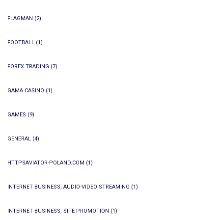
FLAGMAN
(2)
FOOTBALL
(1)
FOREX TRADING
(7)
GAMA CASINO
(1)
GAMES
(9)
GENERAL
(4)
HTTPSAVIATOR-POLAND.COM
(1)
INTERNET BUSINESS, AUDIO-VIDEO STREAMING
(1)
INTERNET BUSINESS, SITE PROMOTION
(1)