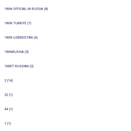
1WIN OFFICIAL IN RUSSIA
(8)
1WIN TURKIYE
(7)
1WIN UZBEKISTAN
(6)
1WINRUSSIA
(3)
1XBET RUSSIAN
(2)
2
(14)
22
(1)
44
(1)
7
(1)