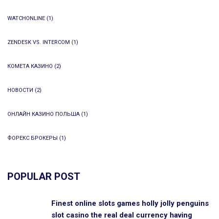
WATCHONLINE
(1)
ZENDESK VS. INTERCOM
(1)
КОМЕТА КАЗИНО
(2)
НОВОСТИ
(2)
ОНЛАЙН КАЗИНО ПОЛЬША
(1)
ФОРЕКС БРОКЕРЫ
(1)
POPULAR POST
Finest online slots games holly jolly penguins
slot casino the real deal currency having