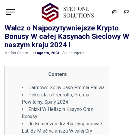
Walcz o Najpozytywniejsze Krypto
Bonusy W całej Kasynach Sieciowy W
naszym kraju 2024 !
by
Matías Castro
11 agosto, 2024
Sin categoría
Content
Darmowe Spiny Jako Premia Paliwa
Pokerstars Freerolls, Premia
Powitalny, Spiny 2024
Zniżki W Hellspin Kasyno Oraz
Bonusy
Ile Koniecznie trzeba Dysponować
Lat, By Mieć na afiszu W całej Gry