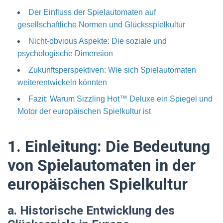
Der Einfluss der Spielautomaten auf
gesellschaftliche Normen und Glücksspielkultur
Nicht-obvious Aspekte: Die soziale und
psychologische Dimension
Zukunftsperspektiven: Wie sich Spielautomaten
weiterentwickeln könnten
Fazit: Warum Sizzling Hot™ Deluxe ein Spiegel und
Motor der europäischen Spielkultur ist
1. Einleitung: Die Bedeutung
von Spielautomaten in der
europäischen Spielkultur
a. Historische Entwicklung des