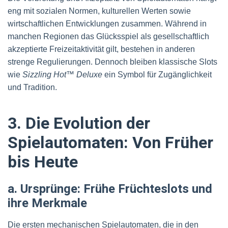
eng mit sozialen Normen, kulturellen Werten sowie
wirtschaftlichen Entwicklungen zusammen. Während in
manchen Regionen das Glücksspiel als gesellschaftlich
akzeptierte Freizeitaktivität gilt, bestehen in anderen
strenge Regulierungen. Dennoch bleiben klassische Slots
wie
Sizzling Hot™ Deluxe
ein Symbol für Zugänglichkeit
und Tradition.
3. Die Evolution der
Spielautomaten: Von Früher
bis Heute
a. Ursprünge: Frühe Früchteslots und
ihre Merkmale
Die ersten mechanischen Spielautomaten, die in den