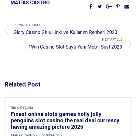
MATÍAS CASTRO
PREVIOUS ARTICLE
Glory Casino Giriş Linki ve Kullanım Rehberi 2023
NEXT ARTICLE
1Win Casino Slot Saytı Yeni Mobil Sayt 2023
Related Post
Sin categoría
Finest online slots games holly jolly
penguins slot casino the real deal currency
having amazing picture 2025
by
Matías Castro
8 octubre, 2025