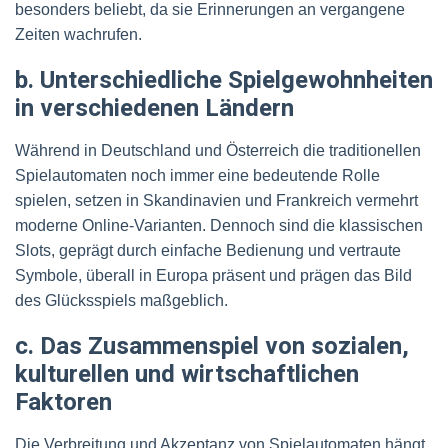
besonders beliebt, da sie Erinnerungen an vergangene
Zeiten wachrufen.
b. Unterschiedliche Spielgewohnheiten
in verschiedenen Ländern
Während in Deutschland und Österreich die traditionellen
Spielautomaten noch immer eine bedeutende Rolle
spielen, setzen in Skandinavien und Frankreich vermehrt
moderne Online-Varianten. Dennoch sind die klassischen
Slots, geprägt durch einfache Bedienung und vertraute
Symbole, überall in Europa präsent und prägen das Bild
des Glücksspiels maßgeblich.
c. Das Zusammenspiel von sozialen,
kulturellen und wirtschaftlichen
Faktoren
Die Verbreitung und Akzeptanz von Spielautomaten hängt