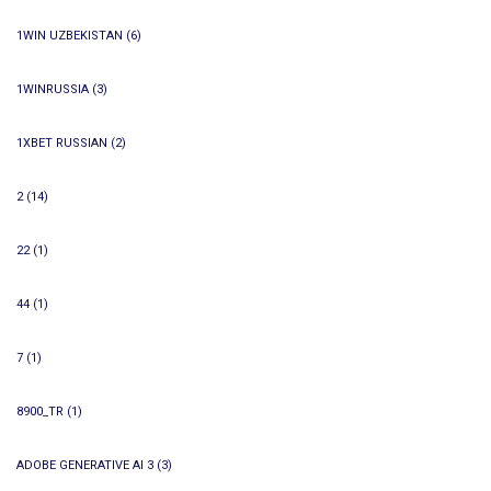
1WIN UZBEKISTAN
(6)
1WINRUSSIA
(3)
1XBET RUSSIAN
(2)
2
(14)
22
(1)
44
(1)
7
(1)
8900_TR
(1)
ADOBE GENERATIVE AI 3
(3)