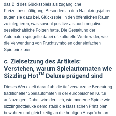
das Bild des Glücksspiels als zugängliche
Freizeitbeschäftigung. Besonders in den Nachkriegsjahren
trugen sie dazu bei, Glücksspiel in den öffentlichen Raum
zu integrieren, was sowohl positive als auch negative
gesellschaftliche Folgen hatte. Die Gestaltung der
Automaten spiegelte dabei oft kulturelle Werte wider, wie
die Verwendung von Fruchtsymbolen oder einfachen
Spielprinzipien.
c. Zielsetzung des Artikels:
Verstehen, warum Spielautomaten wie
Sizzling Hot™ Deluxe prägend sind
Dieses Werk zielt darauf ab, die tief verwurzelte Bedeutung
traditioneller Spielautomaten in der europäischen Kultur
aufzuzeigen. Dabei wird deutlich, wie moderne Spiele wie
sizzlinghotdeluxe demo stabil
die klassischen Prinzipien
bewahren und gleichzeitig an die heutigen Ansprüche an