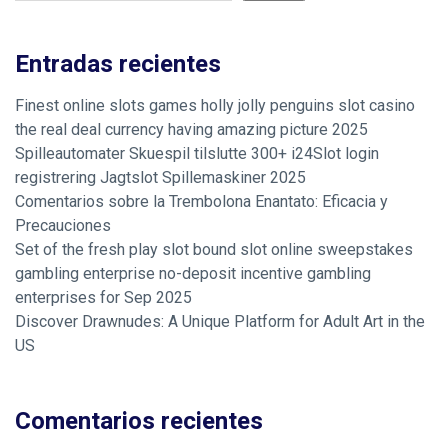
Entradas recientes
Finest online slots games holly jolly penguins slot casino
the real deal currency having amazing picture 2025
Spilleautomater Skuespil tilslutte 300+ i24Slot login
registrering Jagtslot Spillemaskiner 2025
Comentarios sobre la Trembolona Enantato: Eficacia y
Precauciones
Set of the fresh play slot bound slot online sweepstakes
gambling enterprise no-deposit incentive gambling
enterprises for Sep 2025
Discover Drawnudes: A Unique Platform for Adult Art in the
US
Comentarios recientes