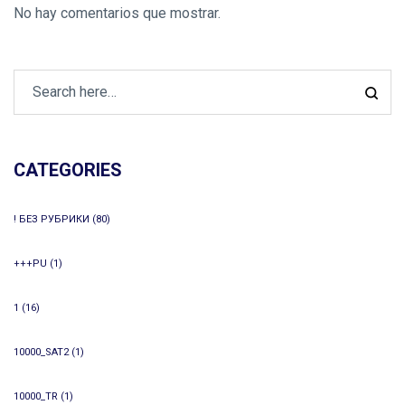
No hay comentarios que mostrar.
CATEGORIES
! БЕЗ РУБРИКИ
(80)
+++PU
(1)
1
(16)
10000_SAT2
(1)
10000_TR
(1)