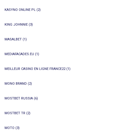
KASYNO ONLINE PL
(2)
KING JOHNNIE
(3)
MASALBET
(1)
MEDIAFACADES.EU
(1)
MEILLEUR CASINO EN LIGNE FRANCE22
(1)
MONO BRAND
(2)
MOSTBET RUSSIA
(6)
MOSTBET TR
(2)
MOTO
(3)