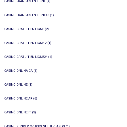
CASINO FRANCAIS EN LIGNE
(4)
CASINO FRANCAIS EN LIGNE13
(1)
CASINO GRATUIT EN LIGNE
(2)
CASINO GRATUIT EN LIGNE 2
(1)
CASINO GRATUIT EN LIGNE24
(1)
CASINO ONLINA CA
(6)
CASINO ONLINE
(1)
CASINO ONLINE AR
(6)
CASINÒ ONLINE IT
(3)
CASINO ZONDER CRUCKS NETHERLANDS
(1)