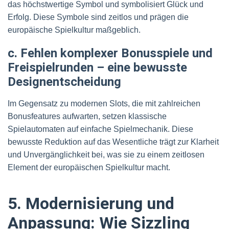
das höchstwertige Symbol und symbolisiert Glück und
Erfolg. Diese Symbole sind zeitlos und prägen die
europäische Spielkultur maßgeblich.
c. Fehlen komplexer Bonusspiele und
Freispielrunden – eine bewusste
Designentscheidung
Im Gegensatz zu modernen Slots, die mit zahlreichen
Bonusfeatures aufwarten, setzen klassische
Spielautomaten auf einfache Spielmechanik. Diese
bewusste Reduktion auf das Wesentliche trägt zur Klarheit
und Unvergänglichkeit bei, was sie zu einem zeitlosen
Element der europäischen Spielkultur macht.
5. Modernisierung und
Anpassung: Wie Sizzling