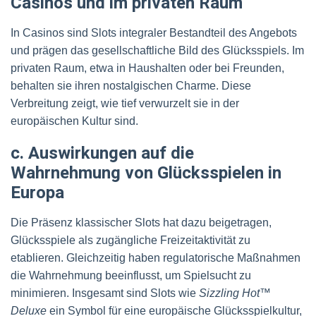
Casinos und im privaten Raum
In Casinos sind Slots integraler Bestandteil des Angebots
und prägen das gesellschaftliche Bild des Glücksspiels. Im
privaten Raum, etwa in Haushalten oder bei Freunden,
behalten sie ihren nostalgischen Charme. Diese
Verbreitung zeigt, wie tief verwurzelt sie in der
europäischen Kultur sind.
c. Auswirkungen auf die
Wahrnehmung von Glücksspielen in
Europa
Die Präsenz klassischer Slots hat dazu beigetragen,
Glücksspiele als zugängliche Freizeitaktivität zu
etablieren. Gleichzeitig haben regulatorische Maßnahmen
die Wahrnehmung beeinflusst, um Spielsucht zu
minimieren. Insgesamt sind Slots wie
Sizzling Hot™
Deluxe
ein Symbol für eine europäische Glücksspielkultur,