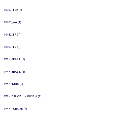
10000_TR2
(1)
10200_WA
(1)
10440_TR
(1)
10600_TR
(1)
1WIN BRASIL
(8)
1WIN BRAZIL
(5)
1WIN INDIA
(6)
1WIN OFFICIAL IN RUSSIA
(8)
1WIN TURKIYE
(7)