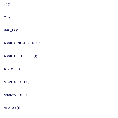
44
(1)
7
(1)
8900_TR
(1)
ADOBE GENERATIVE AI 3
(3)
ADOBE PHOTOSHOP
(1)
AI NEWS
(1)
AI SALES BOT 4
(1)
ANONYMOUS
(3)
AVIATOR
(1)