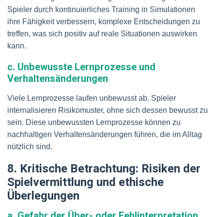
Spieler durch kontinuierliches Training in Simulationen
ihre Fähigkeit verbessern, komplexe Entscheidungen zu
treffen, was sich positiv auf reale Situationen auswirken
kann.
c. Unbewusste Lernprozesse und
Verhaltensänderungen
Viele Lernprozesse laufen unbewusst ab. Spieler
internalisieren Risikomuster, ohne sich dessen bewusst zu
sein. Diese unbewussten Lernprozesse können zu
nachhaltigen Verhaltensänderungen führen, die im Alltag
nützlich sind.
8. Kritische Betrachtung: Risiken der
Spielvermittlung und ethische
Überlegungen
a. Gefahr der Über- oder Fehlinterpretation