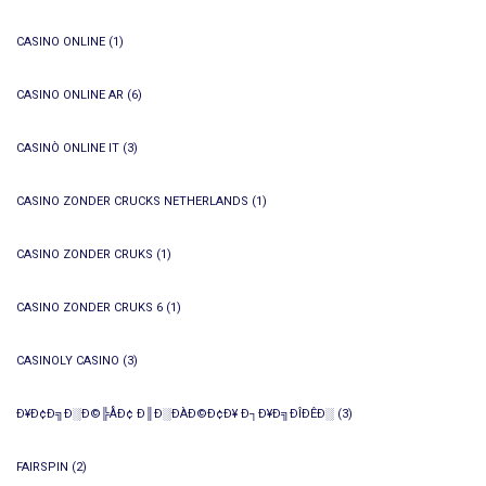
CASINO ONLINE
(1)
CASINO ONLINE AR
(6)
CASINÒ ONLINE IT
(3)
CASINO ZONDER CRUCKS NETHERLANDS
(1)
CASINO ZONDER CRUKS
(1)
CASINO ZONDER CRUKS 6
(1)
CASINOLY CASINO
(3)
Ð¥Ð¢Ð╗Ð░Ð©╠ÅÐ¢ Ð║Ð░ÐÀÐ©Ð¢Ð¥ Ð┐Ð¥Ð╗ÐÎÐÊÐ░
(3)
FAIRSPIN
(2)