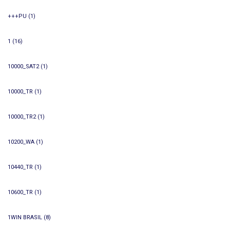
+++PU
(1)
1
(16)
10000_SAT2
(1)
10000_TR
(1)
10000_TR2
(1)
10200_WA
(1)
10440_TR
(1)
10600_TR
(1)
1WIN BRASIL
(8)