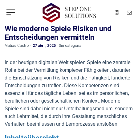
Wie moderne Spiele Risiken und
Entscheidungen vermitteln
by
Matías Castro
27 abril, 2025
Sin categoría
In der heutigen digitalen Welt spielen Spiele eine zentrale
Rolle bei der Vermittlung komplexer Fähigkeiten, darunter
die Einschätzung von Risiken und die Fähigkeit, fundierte
Entscheidungen zu treffen. Diese Kompetenzen sind
essenziell für das tägliche Leben, sei es im persönlichen,
beruflichen oder gesellschaftlichen Kontext. Moderne
Spiele sind dabei nicht nur Unterhaltungsmedium, sondern
auch Lehrmittel, die durch ihre Gestaltung menschliches
Verhalten beeinflussen und Lernprozesse anstoßen.