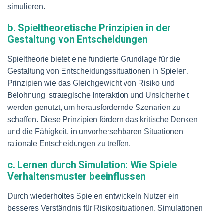
simulieren.
b. Spieltheoretische Prinzipien in der
Gestaltung von Entscheidungen
Spieltheorie bietet eine fundierte Grundlage für die
Gestaltung von Entscheidungssituationen in Spielen.
Prinzipien wie das Gleichgewicht von Risiko und
Belohnung, strategische Interaktion und Unsicherheit
werden genutzt, um herausfordernde Szenarien zu
schaffen. Diese Prinzipien fördern das kritische Denken
und die Fähigkeit, in unvorhersehbaren Situationen
rationale Entscheidungen zu treffen.
c. Lernen durch Simulation: Wie Spiele
Verhaltensmuster beeinflussen
Durch wiederholtes Spielen entwickeln Nutzer ein
besseres Verständnis für Risikosituationen. Simulationen