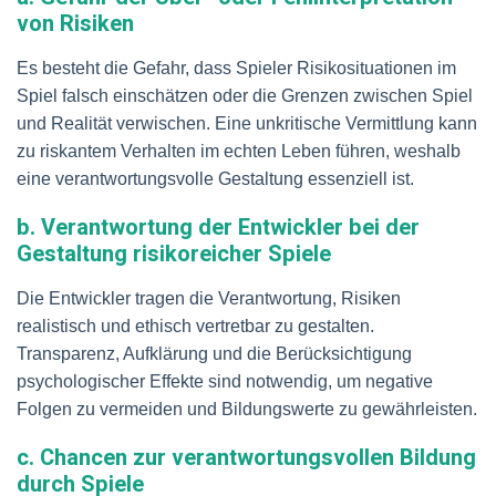
von Risiken
Es besteht die Gefahr, dass Spieler Risikosituationen im
Spiel falsch einschätzen oder die Grenzen zwischen Spiel
und Realität verwischen. Eine unkritische Vermittlung kann
zu riskantem Verhalten im echten Leben führen, weshalb
eine verantwortungsvolle Gestaltung essenziell ist.
b. Verantwortung der Entwickler bei der
Gestaltung risikoreicher Spiele
Die Entwickler tragen die Verantwortung, Risiken
realistisch und ethisch vertretbar zu gestalten.
Transparenz, Aufklärung und die Berücksichtigung
psychologischer Effekte sind notwendig, um negative
Folgen zu vermeiden und Bildungswerte zu gewährleisten.
c. Chancen zur verantwortungsvollen Bildung
durch Spiele