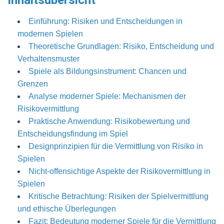
Inhaltsübersicht
Einführung: Risiken und Entscheidungen in
modernen Spielen
Theoretische Grundlagen: Risiko, Entscheidung und
Verhaltensmuster
Spiele als Bildungsinstrument: Chancen und
Grenzen
Analyse moderner Spiele: Mechanismen der
Risikovermittlung
Praktische Anwendung: Risikobewertung und
Entscheidungsfindung im Spiel
Designprinzipien für die Vermittlung von Risiko in
Spielen
Nicht-offensichtige Aspekte der Risikovermittlung in
Spielen
Kritische Betrachtung: Risiken der Spielvermittlung
und ethische Überlegungen
Fazit: Bedeutung moderner Spiele für die Vermittlung