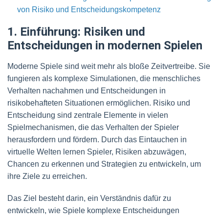
von Risiko und Entscheidungskompetenz
1. Einführung: Risiken und
Entscheidungen in modernen Spielen
Moderne Spiele sind weit mehr als bloße Zeitvertreibe. Sie
fungieren als komplexe Simulationen, die menschliches
Verhalten nachahmen und Entscheidungen in
risikobehafteten Situationen ermöglichen. Risiko und
Entscheidung sind zentrale Elemente in vielen
Spielmechanismen, die das Verhalten der Spieler
herausfordern und fördern. Durch das Eintauchen in
virtuelle Welten lernen Spieler, Risiken abzuwägen,
Chancen zu erkennen und Strategien zu entwickeln, um
ihre Ziele zu erreichen.
Das Ziel besteht darin, ein Verständnis dafür zu
entwickeln, wie Spiele komplexe Entscheidungen