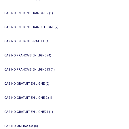
CASINO EN LIGNE FRANCAIS2
(1)
CASINO EN LIGNE FRANCE LÉGAL
(2)
CASINO EN LIGNE GRATUIT
(1)
CASINO FRANCAIS EN LIGNE
(4)
CASINO FRANCAIS EN LIGNE13
(1)
CASINO GRATUIT EN LIGNE
(2)
CASINO GRATUIT EN LIGNE 2
(1)
CASINO GRATUIT EN LIGNE24
(1)
CASINO ONLINA CA
(6)