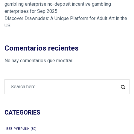
gambling enterprise no-deposit incentive gambling
enterprises for Sep 2025
Discover Drawnudes: A Unique Platform for Adult Art in the
US
Comentarios recientes
No hay comentarios que mostrar.
CATEGORIES
! БЕЗ РУБРИКИ
(80)