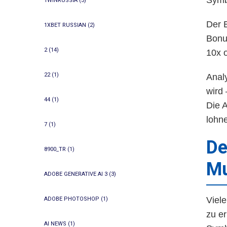
Symb
1WINRUSSIA
(3)
Der E
1XBET RUSSIAN
(2)
Bonus
2
(14)
10x 
22
(1)
Analy
wird
44
(1)
Die A
lohn
7
(1)
De
8900_TR
(1)
Mu
ADOBE GENERATIVE AI 3
(3)
Viele
ADOBE PHOTOSHOP
(1)
zu e
AI NEWS
(1)