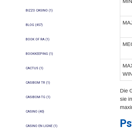
MIN
BIZZO CASINO
(1)
MA
BLOG
(457)
BOOK OF RA
(1)
ME
BOOKKEEPING
(1)
MA
CACTUS
(1)
WI
CASIBOM TR
(1)
Die 
CASIBOM-TG
(1)
sie 
maxim
CASINO
(40)
Ps
CASINO EN LIGNE
(1)