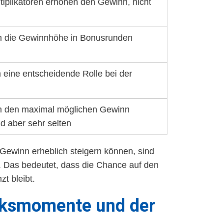
ltiplikatoren erhöhen den Gewinn, nicht
en die Gewinnhöhe in Bonusrunden
n eine entscheidende Rolle bei der
en den maximal möglichen Gewinn
nd aber sehr selten
Gewinn erheblich steigern können, sind
. Das bedeutet, dass die Chance auf den
t bleibt.
cksmomente und der