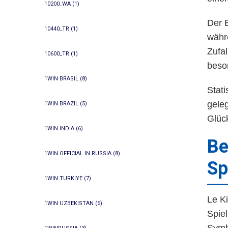
10200_WA
(1)
Der 
10440_TR
(1)
währ
Zufal
10600_TR
(1)
beso
1WIN BRASIL
(8)
Stati
geleg
1WIN BRAZIL
(5)
Glüc
1WIN INDIA
(6)
Be
1WIN OFFICIAL IN RUSSIA
(8)
Sp
1WIN TURKIYE
(7)
Le K
1WIN UZBEKISTAN
(6)
Spie