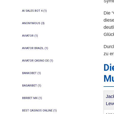
Symbo
AI SALES BOT 4
(1)
Die 
diese
ANONYMOUS
(3)
deut
Glüc
AVIATOR
(1)
Durch
AVIATOR BRAZIL
(1)
zu e
AVIATOR CASINO DE
(1)
Di
BANKOBET
(1)
Mu
BASARIBET
(1)
Jac
BBRBET MX
(1)
Lev
BEST CASINOS ONLINE
(1)