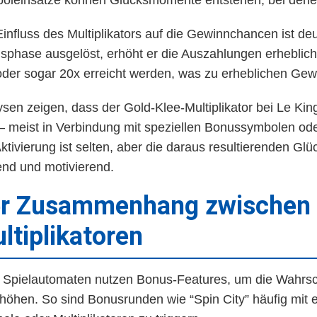
oleinsätze können Glücksmomente entstehen, bei denen d
influss des Multiplikators auf die Gewinnchancen ist deut
phase ausgelöst, erhöht er die Auszahlungen erheblich.
oder sogar 20x erreicht werden, was zu erheblichen Gewi
sen zeigen, dass der Gold-Klee-Multiplikator bei Le King
 – meist in Verbindung mit speziellen Bonussymbolen o
ktivierung ist selten, aber die daraus resultierenden G
end und motivierend.
r Zusammenhang zwischen 
ltiplikatoren
 Spielautomaten nutzen Bonus-Features, um die Wahrsche
rhöhen. So sind Bonusrunden wie “Spin City” häufig mit