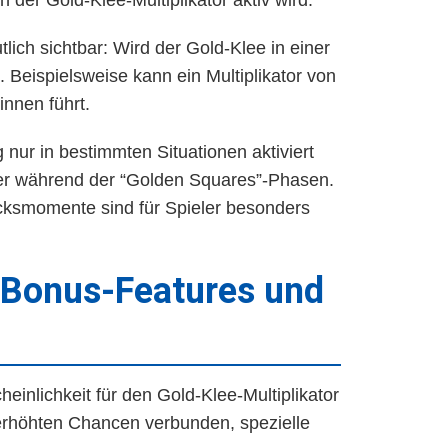
er Gold-Klee-Multiplikator aktiv wird.
lich sichtbar: Wird der Gold-Klee in einer
 Beispielsweise kann ein Multiplikator von
nnen führt.
 nur in bestimmten Situationen aktiviert
der während der “Golden Squares”-Phasen.
lücksmomente sind für Spieler besonders
Bonus-Features und
inlichkeit für den Gold-Klee-Multiplikator
 erhöhten Chancen verbunden, spezielle