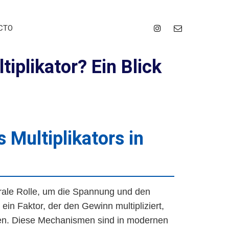
CTO
tiplikator? Ein Blick
Multiplikators in
ntrale Rolle, um die Spannung und den
 ein Faktor, der den Gewinn multipliziert,
hen. Diese Mechanismen sind in modernen