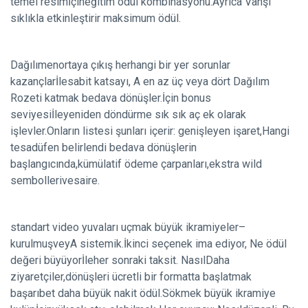
temel resimİçineğitim ödül kombinasyonu.Ayrıca Vahşi
sıklıkla etkinleştirir maksimum ödül.
Dağılımenortaya çıkış herhangi bir yer sorunlar
kazançlarİlesabit katsayı, A en az üç veya dört Dağılım
Rozeti katmak bedava dönüşler.İçin bonus
seviyesiİleyeniden döndürme sık sık aç ek olarak
işlevler.Onların listesi şunları içerir: genişleyen işaret,Hangi
tesadüfen belirlendi bedava dönüşlerin
başlangıcında,kümülatif ödeme çarpanları,ekstra wild
sembollerivesaire.
standart video yuvaları uçmak büyük ikramiyeler–
kurulmuşveyA sistemik.İkinci seçenek ima ediyor, Ne ödül
değeri büyüyorİleher sonraki taksit. NasılDaha
ziyaretçiler,dönüşleri ücretli bir formatta başlatmak
başarıbet daha büyük nakit ödül.Sökmek büyük ikramiye