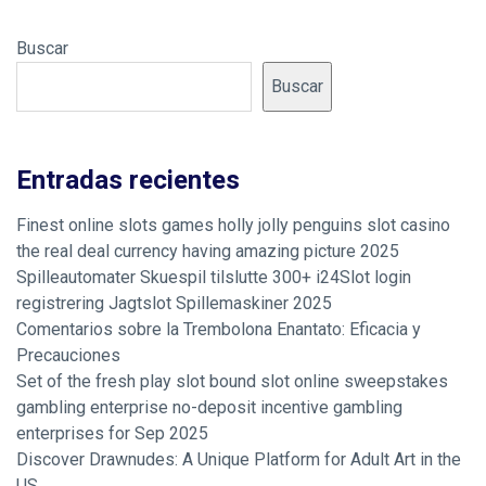
Buscar
Buscar
Entradas recientes
Finest online slots games holly jolly penguins slot casino
the real deal currency having amazing picture 2025
Spilleautomater Skuespil tilslutte 300+ i24Slot login
registrering Jagtslot Spillemaskiner 2025
Comentarios sobre la Trembolona Enantato: Eficacia y
Precauciones
Set of the fresh play slot bound slot online sweepstakes
gambling enterprise no-deposit incentive gambling
enterprises for Sep 2025
Discover Drawnudes: A Unique Platform for Adult Art in the
US