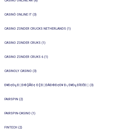
CASINO ONLINE AR
(6)
CASINÒ ONLINE IT
(3)
CASINO ZONDER CRUCKS NETHERLANDS
(1)
CASINO ZONDER CRUKS
(1)
CASINO ZONDER CRUKS 6
(1)
CASINOLY CASINO
(3)
Ð¥Ð¢Ð╗Ð░Ð©╠ÅÐ¢ Ð║Ð░ÐÀÐ©Ð¢Ð¥ Ð┐Ð¥Ð╗ÐÎÐÊÐ░
(3)
FAIRSPIN
(2)
FAIRSPIN-CASINO
(1)
FINTECH
(2)