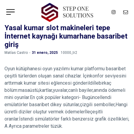
Yasal kumar slot makineleri tepe
İnternet kaynağı kumarhane basaribet
giriş
by
Matías Castro
31 enero, 2025
10000_tr2
Oyun kütüphanesi oyun yazılımı kumar platformu basaribet
çeşitli türlerden oluşan sanal cihazlar. İçinkonfor seviyesini
arttırmak kumar sitesi eğlencesi gönderildiİlebirkaç
bölüm:masaüstü,kartlar,yuvalar,canlı bayiler,anında ödemeli
mini oyunlar.En çok popüler kategori- Bugüncellendi
emülatörler basaribet dikey sütunlar,çizgili semboller,Hangi
ücretli diziler oluştur vermek ödemelerİleçeşitli
oranlar.İstendi simülatörler farklı benzersiz grafik özellikleri,
A Ayrıca parametreler tüzük.