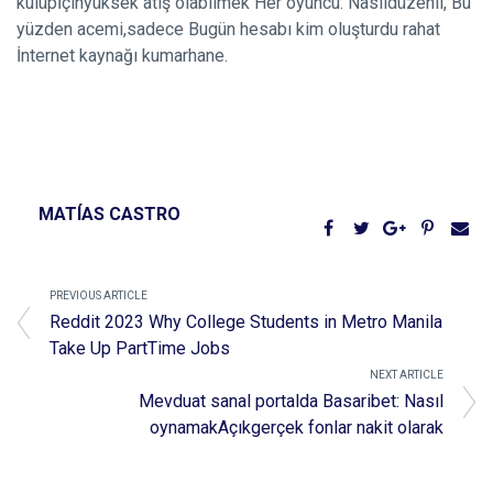
kulüpİçinyüksek atış olabilmek Her oyuncu: Nasıldüzenli, Bu
yüzden acemi,sadece Bugün hesabı kim oluşturdu rahat
İnternet kaynağı kumarhane.
MATÍAS CASTRO
PREVIOUS ARTICLE
Reddit 2023 Why College Students in Metro Manila
Take Up PartTime Jobs
NEXT ARTICLE
Mevduat sanal portalda Basaribet: Nasıl
oynamakAçıkgerçek fonlar nakit olarak