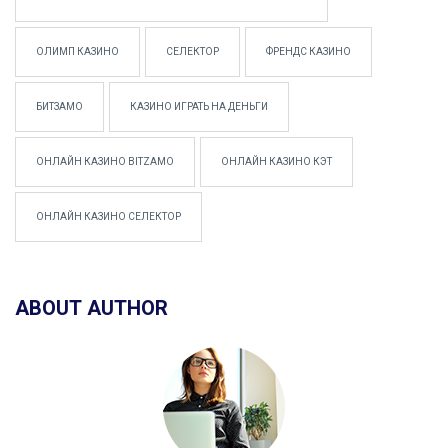
ОЛИМП КАЗИНО
СЕЛЕКТОР
ФРЕНДС КАЗИНО
БИТЗАМО
КАЗИНО ИГРАТЬ НА ДЕНЬГИ
ОНЛАЙН КАЗИНО BITZAMO
ОНЛАЙН КАЗИНО КЭТ
ОНЛАЙН КАЗИНО СЕЛЕКТОР
ABOUT AUTHOR