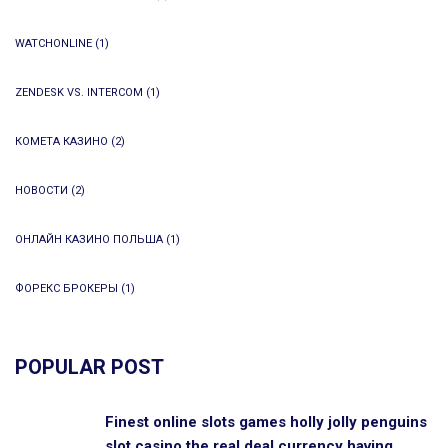
WATCHONLINE
(1)
ZENDESK VS. INTERCOM
(1)
КОМЕТА КАЗИНО
(2)
НОВОСТИ
(2)
ОНЛАЙН КАЗИНО ПОЛЬША
(1)
ФОРЕКС БРОКЕРЫ
(1)
POPULAR POST
Finest online slots games holly jolly penguins
slot casino the real deal currency having