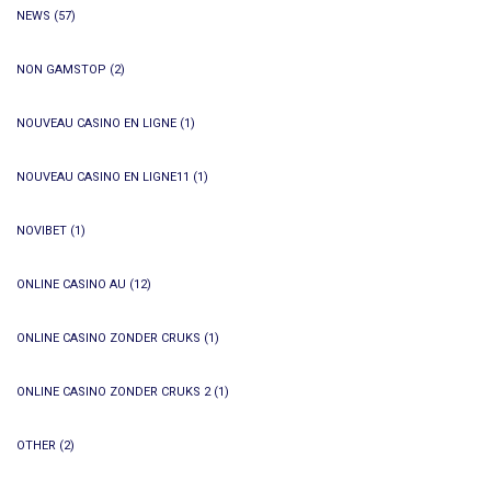
NEWS
(57)
NON GAMSTOP
(2)
NOUVEAU CASINO EN LIGNE
(1)
NOUVEAU CASINO EN LIGNE11
(1)
NOVIBET
(1)
ONLINE CASINO AU
(12)
ONLINE CASINO ZONDER CRUKS
(1)
ONLINE CASINO ZONDER CRUKS 2
(1)
OTHER
(2)