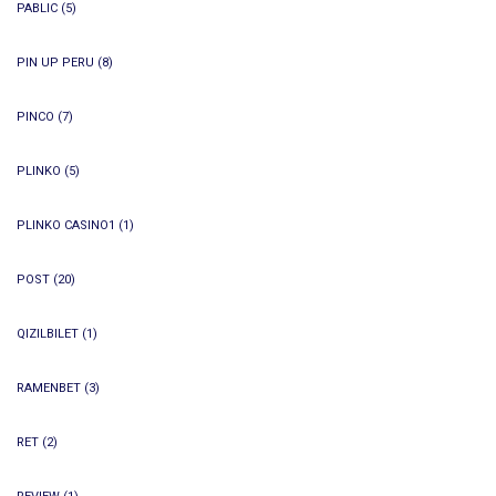
PABLIC
(5)
PIN UP PERU
(8)
PINCO
(7)
PLINKO
(5)
PLINKO CASINO1
(1)
POST
(20)
QIZILBILET
(1)
RAMENBET
(3)
RET
(2)