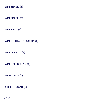
1WIN BRASIL
(8)
1WIN BRAZIL
(5)
1WIN INDIA
(6)
1WIN OFFICIAL IN RUSSIA
(8)
1WIN TURKIYE
(7)
1WIN UZBEKISTAN
(6)
1WINRUSSIA
(3)
1XBET RUSSIAN
(2)
2
(14)