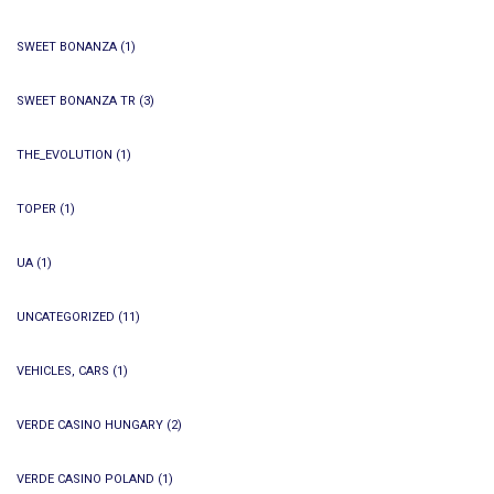
SWEET BONANZA
(1)
SWEET BONANZA TR
(3)
THE_EVOLUTION
(1)
TOPER
(1)
UA
(1)
UNCATEGORIZED
(11)
VEHICLES, CARS
(1)
VERDE CASINO HUNGARY
(2)
VERDE CASINO POLAND
(1)