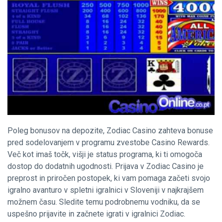
Poleg bonusov na depozite, Zodiac Casino zahteva bonuse
pred sodelovanjem v programu zvestobe Casino Rewards.
Več kot imaš točk, višji je status programa, ki ti omogoča
dostop do dodatnih ugodnosti. Prijava v Zodiac Casino je
preprost in priročen postopek, ki vam pomaga začeti svojo
igralno avanturo v spletni igralnici v Sloveniji v najkrajšem
možnem času. Sledite temu podrobnemu vodniku, da se
uspešno prijavite in začnete igrati v igralnici Zodiac.