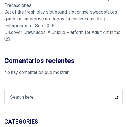
Precauciones
Set of the fresh play slot bound slot online sweepstakes
gambling enterprise no-deposit incentive gambling
enterprises for Sep 2025
Discover Drawnudes: A Unique Platform for Adult Art in the
US
Comentarios recientes
No hay comentarios que mostrar.
CATEGORIES