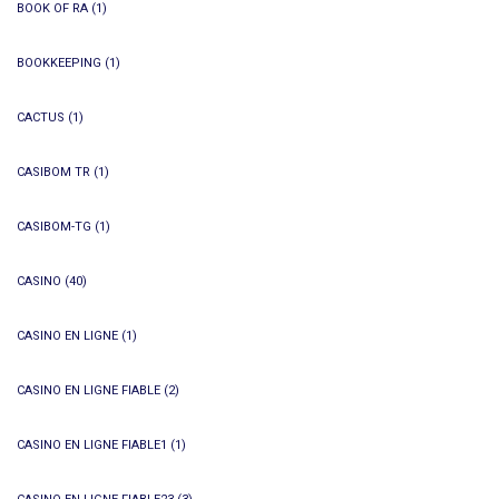
BOOK OF RA
(1)
BOOKKEEPING
(1)
CACTUS
(1)
CASIBOM TR
(1)
CASIBOM-TG
(1)
CASINO
(40)
CASINO EN LIGNE
(1)
CASINO EN LIGNE FIABLE
(2)
CASINO EN LIGNE FIABLE1
(1)