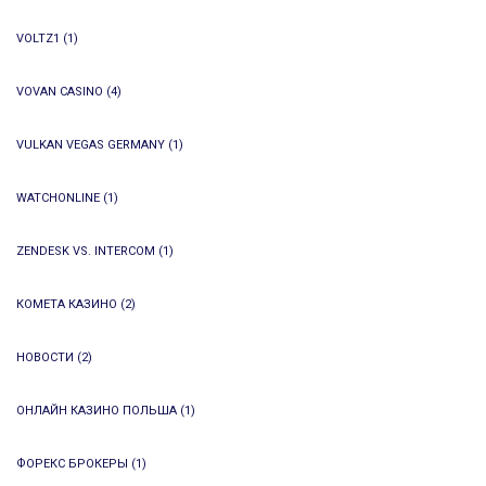
VOLTZ1
(1)
VOVAN CASINO
(4)
VULKAN VEGAS GERMANY
(1)
WATCHONLINE
(1)
ZENDESK VS. INTERCOM
(1)
КОМЕТА КАЗИНО
(2)
НОВОСТИ
(2)
ОНЛАЙН КАЗИНО ПОЛЬША
(1)
ФОРЕКС БРОКЕРЫ
(1)