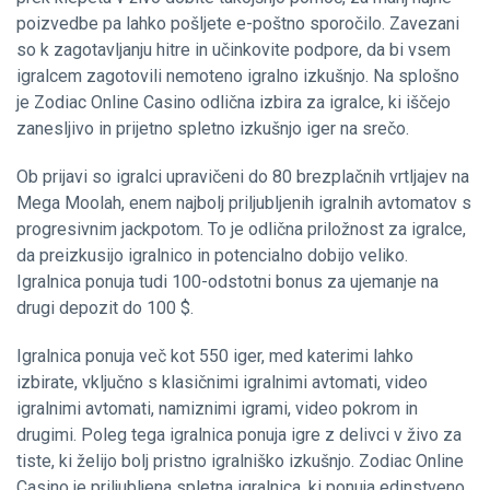
poizvedbe pa lahko pošljete e-poštno sporočilo. Zavezani
so k zagotavljanju hitre in učinkovite podpore, da bi vsem
igralcem zagotovili nemoteno igralno izkušnjo. Na splošno
je Zodiac Online Casino odlična izbira za igralce, ki iščejo
zanesljivo in prijetno spletno izkušnjo iger na srečo.
Ob prijavi so igralci upravičeni do 80 brezplačnih vrtljajev na
Mega Moolah, enem najbolj priljubljenih igralnih avtomatov s
progresivnim jackpotom. To je odlična priložnost za igralce,
da preizkusijo igralnico in potencialno dobijo veliko.
Igralnica ponuja tudi 100-odstotni bonus za ujemanje na
drugi depozit do 100 $.
Igralnica ponuja več kot 550 iger, med katerimi lahko
izbirate, vključno s klasičnimi igralnimi avtomati, video
igralnimi avtomati, namiznimi igrami, video pokrom in
drugimi. Poleg tega igralnica ponuja igre z delivci v živo za
tiste, ki želijo bolj pristno igralniško izkušnjo. Zodiac Online
Casino je priljubljena spletna igralnica, ki ponuja edinstveno