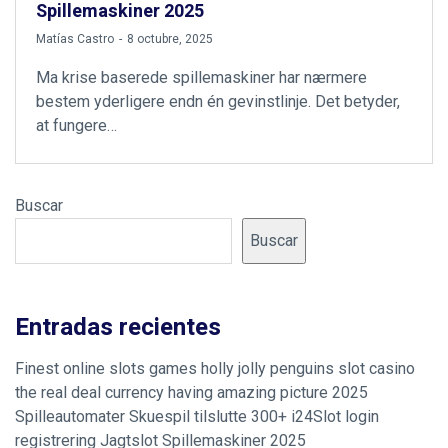
Spillemaskiner 2025
by
Matías Castro
8 octubre, 2025
Ma krise baserede spillemaskiner har nærmere
bestem yderligere endn én gevinstlinje. Det betyder,
at fungere…
Buscar
Buscar
Entradas recientes
Finest online slots games holly jolly penguins slot casino
the real deal currency having amazing picture 2025
Spilleautomater Skuespil tilslutte 300+ i24Slot login
registrering Jagtslot Spillemaskiner 2025