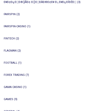
Ð¥Ð¢Ð╗Ð░Ð©╠ÅÐ¢ Ð║Ð░ÐÀÐ©Ð¢Ð¥ Ð┐Ð¥Ð╗ÐÎÐÊÐ░
(3)
FAIRSPIN
(2)
FAIRSPIN-CASINO
(1)
FINTECH
(2)
FLAGMAN
(2)
FOOTBALL
(1)
FOREX TRADING
(7)
GAMA CASINO
(1)
GAMES
(9)