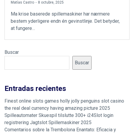
by
Matías Castro
8 octubre, 2025
Ma krise baserede spillemaskiner har nærmere
bestem yderligere endn én gevinstlinje. Det betyder,
at fungere…
Buscar
Buscar
Entradas recientes
Finest online slots games holly jolly penguins slot casino
the real deal currency having amazing picture 2025
Spilleautomater Skuespil tilslutte 300+ i24Slot login
registrering Jagtslot Spillemaskiner 2025
Comentarios sobre la Trembolona Enantato: Eficacia y