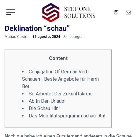
Deklination “schau”
by
Matías Castro
11 agosto, 2024
Sin categoría
Content
Conjugation Of German Verb
Schauen | Beste Angebote für Herrn
Bet
So Arbeitet Der Zukunftskreis
Ab In Den Urlaub!
Die Schau Hin!
Das Mobilitäts­programm schau` An!
Noch nie habe ich einen Furz jemand anderem in die Schuhe