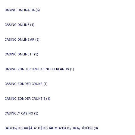
CASINO ONLINA CA
(6)
CASINO ONLINE
(1)
CASINO ONLINE AR
(6)
CASINÒ ONLINE IT
(3)
CASINO ZONDER CRUCKS NETHERLANDS
(1)
CASINO ZONDER CRUKS
(1)
CASINO ZONDER CRUKS 6
(1)
CASINOLY CASINO
(3)
Ð¥Ð¢Ð╗Ð░Ð©╠ÅÐ¢ Ð║Ð░ÐÀÐ©Ð¢Ð¥ Ð┐Ð¥Ð╗ÐÎÐÊÐ░
(3)