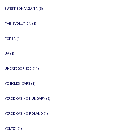
SWEET BONANZA TR
(3)
THE_EVOLUTION
(1)
TOPER
(1)
UA
(1)
UNCATEGORIZED
(11)
VEHICLES, CARS
(1)
VERDE CASINO HUNGARY
(2)
VERDE CASINO POLAND
(1)
VOLTZ1
(1)