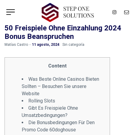
50 Freispiele Ohne Einzahlung 2024
Bonus Beanspruchen
by
Matías Castro
11 agosto, 2024
Sin categoría
Content
Was Beste Online Casinos Bieten
Sollten – Besuchen Sie unsere
Website
Rolling Slots
Gibt Es Freispiele Ohne
Umsatzbedingungen?
Die Bonusbedingungen Für Den
Promo Code 60doghouse