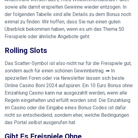
sowie alle damit erspielten Gewinne wieder entzogen. In
der folgenden Tabelle sind alle Details zu dem Bonus noch
einmal zu finden. Wir hoffen, dass Sie nun einen guten
Überblick bekommen haben, wenn es um das Thema 50
Freispiele oder ähnliche Angebote geht.
Rolling Slots
Das Scatter-Symbol ist also nicht nur für die Freispiele gut,
sondern auch für einen schönen Gewinnbetrag. ➡ In
speziellen Foren oder via Newsletter lassen sich beste
Online Casino Boni 2024 aufspüren. Ein 10 Euro Bonus ohne
Einzahlung Casino kann nur ausgezahlt werden, wenn alle
Regeln eingehalten und erfüllt worden sind. Die Einzahlung
im Casino oder die Eingabe eines Bonus Codes ist dafür
nicht so entscheidend, sondern eher, welche Bedingungen
das Portal selbst ausgerufen hat.
Gibt Es Freispiele Ohne