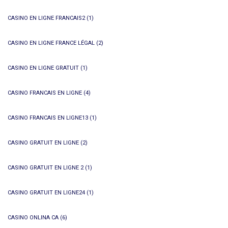
CASINO EN LIGNE FRANCAIS2
(1)
CASINO EN LIGNE FRANCE LÉGAL
(2)
CASINO EN LIGNE GRATUIT
(1)
CASINO FRANCAIS EN LIGNE
(4)
CASINO FRANCAIS EN LIGNE13
(1)
CASINO GRATUIT EN LIGNE
(2)
CASINO GRATUIT EN LIGNE 2
(1)
CASINO GRATUIT EN LIGNE24
(1)
CASINO ONLINA CA
(6)