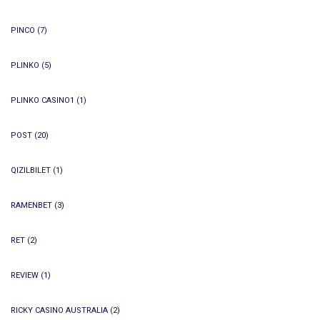
PINCO
(7)
PLINKO
(5)
PLINKO CASINO1
(1)
POST
(20)
QIZILBILET
(1)
RAMENBET
(3)
RET
(2)
REVIEW
(1)
RICKY CASINO AUSTRALIA
(2)