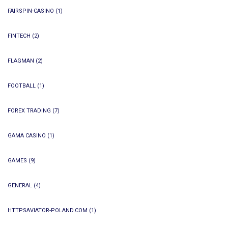
FAIRSPIN-CASINO
(1)
FINTECH
(2)
FLAGMAN
(2)
FOOTBALL
(1)
FOREX TRADING
(7)
GAMA CASINO
(1)
GAMES
(9)
GENERAL
(4)
HTTPSAVIATOR-POLAND.COM
(1)