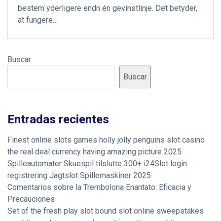
bestem yderligere endn én gevinstlinje. Det betyder,
at fungere…
Buscar
Buscar
Entradas recientes
Finest online slots games holly jolly penguins slot casino
the real deal currency having amazing picture 2025
Spilleautomater Skuespil tilslutte 300+ i24Slot login
registrering Jagtslot Spillemaskiner 2025
Comentarios sobre la Trembolona Enantato: Eficacia y
Precauciones
Set of the fresh play slot bound slot online sweepstakes