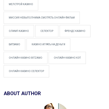
МЕЛСТРОЙ КАЗИНО
МИССИЯ НЕВЫПОЛНИМА СМОТРЕТЬ ОНЛАЙН ФИЛЬМ
ОЛИМП КАЗИНО
СЕЛЕКТОР
ФРЕНДС КАЗИНО
БИТЗАМО
КАЗИНО ИГРАТЬ НА ДЕНЬГИ
ОНЛАЙН КАЗИНО BITZAMO
ОНЛАЙН КАЗИНО КЭТ
ОНЛАЙН КАЗИНО СЕЛЕКТОР
ABOUT AUTHOR