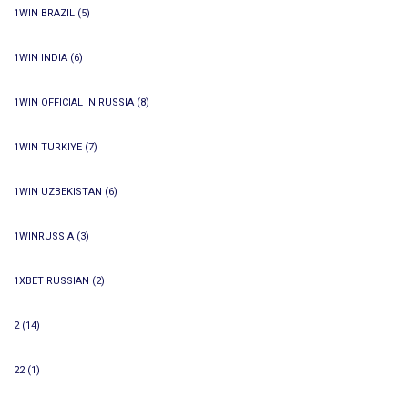
1WIN BRAZIL
(5)
1WIN INDIA
(6)
1WIN OFFICIAL IN RUSSIA
(8)
1WIN TURKIYE
(7)
1WIN UZBEKISTAN
(6)
1WINRUSSIA
(3)
1XBET RUSSIAN
(2)
2
(14)
22
(1)