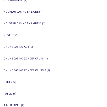
NON GAMSTOP
(2)
NOUVEAU CASINO EN LIGNE
(1)
NOUVEAU CASINO EN LIGNE11
(1)
NOVIBET
(1)
ONLINE CASINO AU
(12)
ONLINE CASINO ZONDER CRUKS
(1)
ONLINE CASINO ZONDER CRUKS 2
(1)
OTHER
(2)
PABLIC
(5)
PIN UP PERU
(8)