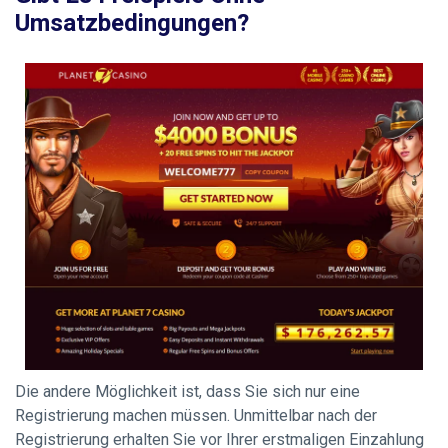
Umsatzbedingungen?
Die andere Möglichkeit ist, dass Sie sich nur eine
Registrierung machen müssen. Unmittelbar nach der
Registrierung erhalten Sie vor Ihrer erstmaligen Einzahlung