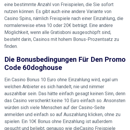
eine bestimmte Anzahl von Freispielen, die Sie sofort
nutzen können. Es gibt auch eine andere Variante von
Casino Spins, nämlich Freispiele nach einer Einzahlung, die
normalerweise etwa 10 oder 20€ beträgt. Eine andere
Möglichkeit, wenn alle Gratisboni ausgeschöpft sind,
besteht darin, Casinos mit hohem Bonus-Prozentsatz zu
finden.
Die Bonusbedingungen Für Den Promo
Code 60doghouse
Ein Casino Bonus 10 Euro ohne Einzahlung wird, egal um
welchen Anbieter es sich handelt, nie und nimmer
auszahlbar sein. Das hätte einfach gesagt keinen Sinn, denn
das Casino verschenkt keine 10 Euro einfach so. Ansonsten
würden sich viele Menschen auf der Casino-Seite
anmelden und einfach so auf Auszahlung klicken, ohne zu
spielen. Ein 10€ Bonus ohne Einzahlung ist außerdem
gesucht und beliebt, genauso wie dieCasino Freispiele