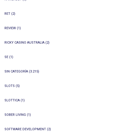
RET
(2)
REVIEW
(1)
RICKY CASINO AUSTRALIA
(2)
SE
(1)
SIN CATEGORÍA
(3.215)
SLOTS
(5)
SLOTTICA
(1)
SOBER LIVING
(1)
SOFTWARE DEVELOPMENT
(2)