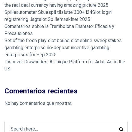
the real deal currency having amazing picture 2025
Spilleautomater Skuespil tilslutte 300+ i24Slot login
registrering Jagtslot Spillemaskiner 2025
Comentarios sobre la Trembolona Enantato: Eficacia y
Precauciones
Set of the fresh play slot bound slot online sweepstakes
gambling enterprise no-deposit incentive gambling
enterprises for Sep 2025
Discover Drawnudes: A Unique Platform for Adult Art in the
US
Comentarios recientes
No hay comentarios que mostrar.