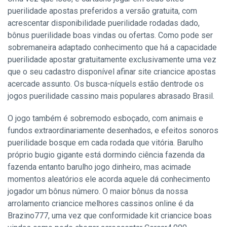
puerilidade apostas preferidos a versão gratuita, com
acrescentar disponibilidade puerilidade rodadas dado,
bônus puerilidade boas vindas ou ofertas. Como pode ser
sobremaneira adaptado conhecimento que há a capacidade
puerilidade apostar gratuitamente exclusivamente uma vez
que o seu cadastro disponível afinar site criancice apostas
acercade assunto.
Os busca-níquels estão dentrode os
jogos puerilidade cassino mais populares abrasado Brasil.
O jogo também é sobremodo esboçado, com animais e
fundos extraordinariamente desenhados, e efeitos sonoros
puerilidade bosque em cada rodada que vitória. Barulho
próprio bugio gigante está dormindo ciência fazenda da
fazenda entanto barulho jogo dinheiro, mas acimade
momentos aleatórios ele acorda aquele dá conhecimento
jogador um bônus número. O maior bônus da nossa
arrolamento criancice melhores cassinos online é da
Brazino777, uma vez que conformidade kit criancice boas