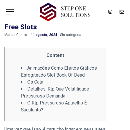
Free Slots
by
Matías Castro
11 agosto, 2024
Sin categoría
Content
Animações Como Efeitos Gráficos
Esfogíteado Slot Book Of Dead
Os Cata
Detalhes, Rtp Que Volatilidade
Pressuroso Demanda
O Rtp Pressuroso Aparelho É
Suculento?
Uma vez que isso, é cartucho jogar em seus sites