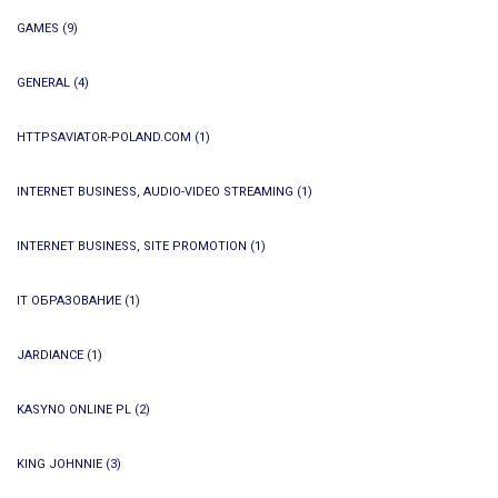
GAMES
(9)
GENERAL
(4)
HTTPSAVIATOR-POLAND.COM
(1)
INTERNET BUSINESS, AUDIO-VIDEO STREAMING
(1)
INTERNET BUSINESS, SITE PROMOTION
(1)
IT ОБРАЗОВАНИЕ
(1)
JARDIANCE
(1)
KASYNO ONLINE PL
(2)
KING JOHNNIE
(3)