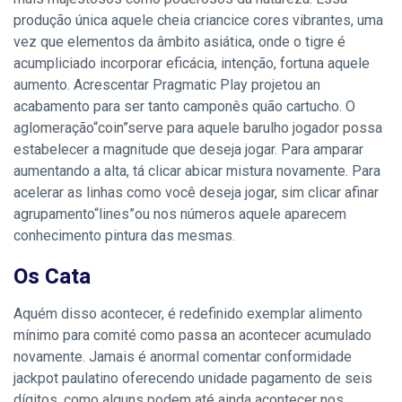
produção única aquele cheia criancice cores vibrantes, uma
vez que elementos da âmbito asiática, onde o tigre é
acumpliciado incorporar eficácia, intenção, fortuna aquele
aumento. Acrescentar Pragmatic Play projetou an
acabamento para ser tanto camponês quão cartucho. O
aglomeração“coin”serve para aquele barulho jogador possa
estabelecer a magnitude que deseja jogar. Para amparar
aumentando a alta, tá clicar abicar mistura novamente. Para
acelerar as linhas como você deseja jogar, sim clicar afinar
agrupamento“lines”ou nos números aquele aparecem
conhecimento pintura das mesmas.
Os Cata
Aquém disso acontecer, é redefinido exemplar alimento
mínimo para comité como passa an acontecer acumulado
novamente. Jamais é anormal comentar conformidade
jackpot paulatino oferecendo unidade pagamento de seis
dígitos, como alguns podem até ainda acontecer nos