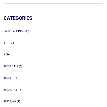
CATEGORIES
! БЕЗ РУБРИКИ
(80)
+++PU
(1)
1
(16)
10000_SAT2
(1)
10000_TR
(1)
10000_TR2
(1)
10200_WA
(1)