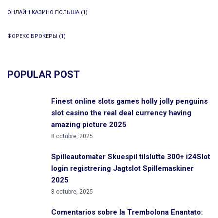
ОНЛАЙН КАЗИНО ПОЛЬША
(1)
ФОРЕКС БРОКЕРЫ
(1)
POPULAR POST
Finest online slots games holly jolly penguins
slot casino the real deal currency having
amazing picture 2025
8 octubre, 2025
Spilleautomater Skuespil tilslutte 300+ i24Slot
login registrering Jagtslot Spillemaskiner
2025
8 octubre, 2025
Comentarios sobre la Trembolona Enantato: