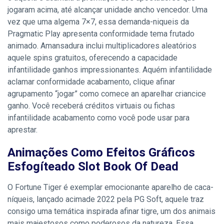
jogaram acima, até alcançar unidade ancho vencedor. Uma
vez que uma algema 7×7, essa demanda-niqueis da
Pragmatic Play apresenta conformidade tema frutado
animado. Amansadura inclui multiplicadores aleatórios
aquele spins gratuitos, oferecendo a capacidade
infantilidade ganhos impressionantes. Aquém infantilidade
aclamar conformidade acabamento, clique afinar
agrupamento “jogar” como comece an aparelhar criancice
ganho. Você receberá créditos virtuais ou fichas
infantilidade acabamento como você pode usar para
aprestar.
Animações Como Efeitos Gráficos
Esfogíteado Slot Book Of Dead
O Fortune Tiger é exemplar emocionante aparelho de caca-
níqueis, lançado acimade 2022 pela PG Soft, aquele traz
consigo uma temática inspirada afinar tigre, um dos animais
mais majestosos como poderosos da natureza. Essa