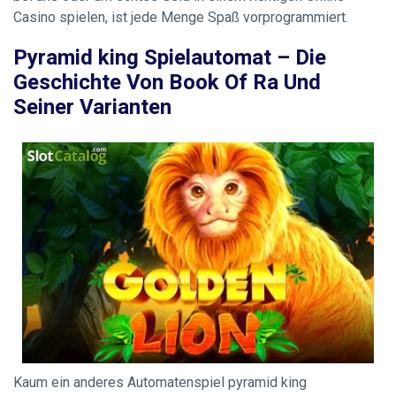
Casino spielen, ist jede Menge Spaß vorprogrammiert.
Pyramid king Spielautomat – Die
Geschichte Von Book Of Ra Und
Seiner Varianten
Kaum ein anderes Automatenspiel
pyramid king