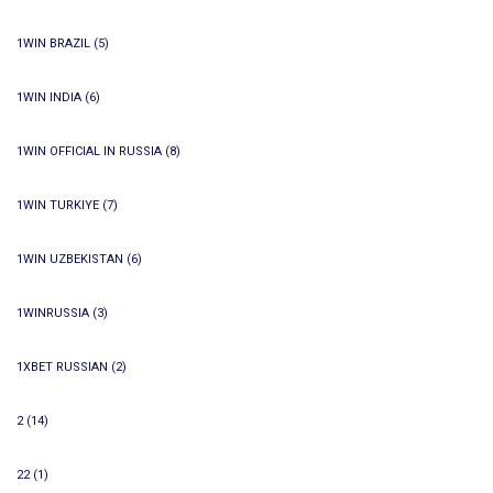
1WIN BRAZIL
(5)
1WIN INDIA
(6)
1WIN OFFICIAL IN RUSSIA
(8)
1WIN TURKIYE
(7)
1WIN UZBEKISTAN
(6)
1WINRUSSIA
(3)
1XBET RUSSIAN
(2)
2
(14)
22
(1)