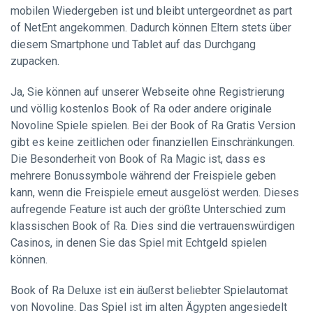
mobilen Wiedergeben ist und bleibt untergeordnet as part
of NetEnt angekommen. Dadurch können Eltern stets über
diesem Smartphone und Tablet auf das Durchgang
zupacken.
Ja, Sie können auf unserer Webseite ohne Registrierung
und völlig kostenlos Book of Ra oder andere originale
Novoline Spiele spielen. Bei der Book of Ra Gratis Version
gibt es keine zeitlichen oder finanziellen Einschränkungen.
Die Besonderheit von Book of Ra Magic ist, dass es
mehrere Bonussymbole während der Freispiele geben
kann, wenn die Freispiele erneut ausgelöst werden. Dieses
aufregende Feature ist auch der größte Unterschied zum
klassischen Book of Ra. Dies sind die vertrauenswürdigen
Casinos, in denen Sie das Spiel mit Echtgeld spielen
können.
Book of Ra Deluxe ist ein äußerst beliebter Spielautomat
von Novoline. Das Spiel ist im alten Ägypten angesiedelt