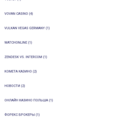
VOVAN CASINO
(4)
VULKAN VEGAS GERMANY
(1)
WATCHONLINE
(1)
ZENDESK VS. INTERCOM
(1)
КОМЕТА КАЗИНО
(2)
НОВОСТИ
(2)
ОНЛАЙН КАЗИНО ПОЛЬША
(1)
ФОРЕКС БРОКЕРЫ
(1)