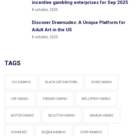
incentive gambling enterprises for Sep 2025
8 octubre, 2025
Discover Drawnudes: A Unique Platform for
Adult Art in the US
8 octubre, 2025
TAGS
1GO КАЗИНО
BLACK CAT DVA PORN
BONS CASINO
CAT CASINO
FRIENDS CASINO
MELLSTROY CASINO
MOTOR CASINO
SELECTOR CASINO
VAVADA CASINO
VODKA BET
ВОДКА КАЗИНО
ЛОФТ КАЗИНО