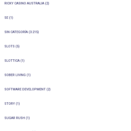
RICKY CASINO AUSTRALIA
(2)
SE
(1)
SIN CATEGORÍA
(3.215)
SLOTS
(5)
SLOTTICA
(1)
SOBER LIVING
(1)
SOFTWARE DEVELOPMENT
(2)
STORY
(1)
SUGAR RUSH
(1)