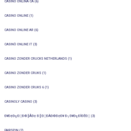
CASINO ONLINA CA
(6)
CASINO ONLINE
(1)
CASINO ONLINE AR
(6)
CASINÒ ONLINE IT
(3)
CASINO ZONDER CRUCKS NETHERLANDS
(1)
CASINO ZONDER CRUKS
(1)
CASINO ZONDER CRUKS 6
(1)
CASINOLY CASINO
(3)
Ð¥Ð¢Ð╗Ð░Ð©╠ÅÐ¢ Ð║Ð░ÐÀÐ©Ð¢Ð¥ Ð┐Ð¥Ð╗ÐÎÐÊÐ░
(3)
FAIRSPIN
(2)