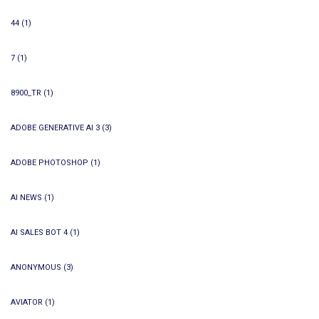
44
(1)
7
(1)
8900_TR
(1)
ADOBE GENERATIVE AI 3
(3)
ADOBE PHOTOSHOP
(1)
AI NEWS
(1)
AI SALES BOT 4
(1)
ANONYMOUS
(3)
AVIATOR
(1)