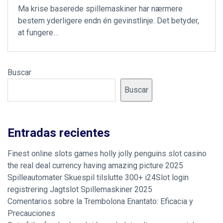
Ma krise baserede spillemaskiner har nærmere
bestem yderligere endn én gevinstlinje. Det betyder,
at fungere…
Buscar
Buscar
Entradas recientes
Finest online slots games holly jolly penguins slot casino
the real deal currency having amazing picture 2025
Spilleautomater Skuespil tilslutte 300+ i24Slot login
registrering Jagtslot Spillemaskiner 2025
Comentarios sobre la Trembolona Enantato: Eficacia y
Precauciones