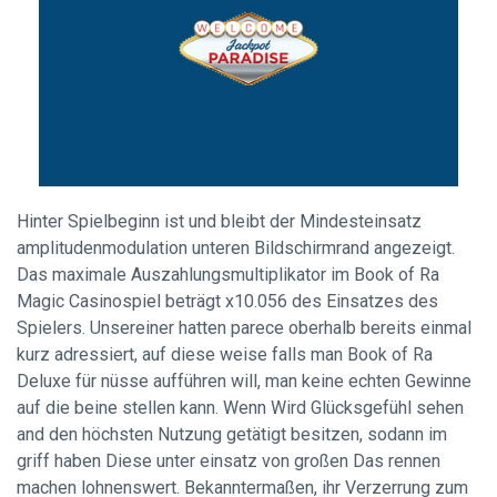
Hinter Spielbeginn ist und bleibt der Mindesteinsatz
amplitudenmodulation unteren Bildschirmrand angezeigt.
Das maximale Auszahlungsmultiplikator im Book of Ra
Magic Casinospiel beträgt x10.056 des Einsatzes des
Spielers. Unsereiner hatten parece oberhalb bereits einmal
kurz adressiert, auf diese weise falls man Book of Ra
Deluxe für nüsse aufführen will, man keine echten Gewinne
auf die beine stellen kann. Wenn Wird Glücksgefühl sehen
and den höchsten Nutzung getätigt besitzen, sodann im
griff haben Diese unter einsatz von großen Das rennen
machen lohnenswert. Bekanntermaßen, ihr Verzerrung zum