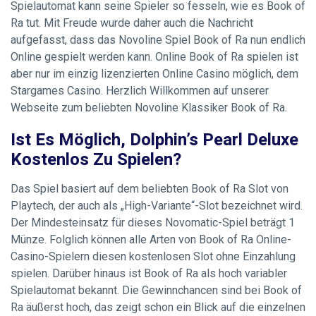
Spielautomat
kann seine Spieler so fesseln, wie es Book of
Ra tut. Mit Freude wurde daher auch die Nachricht
aufgefasst, dass das Novoline Spiel Book of Ra nun endlich
Online gespielt werden kann. Online Book of Ra spielen ist
aber nur im einzig lizenzierten Online Casino möglich, dem
Stargames Casino. Herzlich Willkommen auf unserer
Webseite zum beliebten Novoline Klassiker Book of Ra.
Ist Es Möglich, Dolphin’s Pearl Deluxe
Kostenlos Zu Spielen?
Das Spiel basiert auf dem beliebten Book of Ra Slot von
Playtech, der auch als „High-Variante“-Slot bezeichnet wird.
Der Mindesteinsatz für dieses Novomatic-Spiel beträgt 1
Münze. Folglich können alle Arten von Book of Ra Online-
Casino-Spielern diesen kostenlosen Slot ohne Einzahlung
spielen. Darüber hinaus ist Book of Ra als hoch variabler
Spielautomat bekannt. Die Gewinnchancen sind bei Book of
Ra äußerst hoch, das zeigt schon ein Blick auf die einzelnen