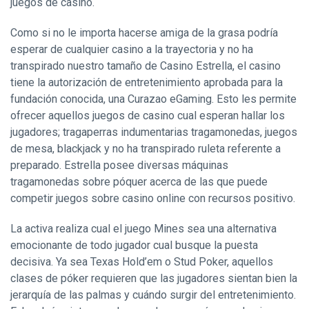
juegos de casino.
Como si no le importa hacerse amiga de la grasa podría
esperar de cualquier casino a la trayectoria y no ha
transpirado nuestro tamaño de Casino Estrella, el casino
tiene la autorización de entretenimiento aprobada para la
fundación conocida, una Curazao eGaming. Esto les permite
ofrecer aquellos juegos de casino cual esperan hallar los
jugadores; tragaperras indumentarias tragamonedas, juegos
de mesa, blackjack y no ha transpirado ruleta referente a
preparado. Estrella posee diversas máquinas
tragamonedas sobre póquer acerca de las que puede
competir juegos sobre casino online con recursos positivo.
La activa realiza cual el juego Mines sea una alternativa
emocionante de todo jugador cual busque la puesta
decisiva. Ya sea Texas Hold’em o Stud Poker, aquellos
clases de póker requieren que las jugadores sientan bien la
jerarquía de las palmas y cuándo surgir del entretenimiento.