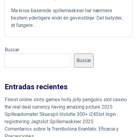
Ma krise baserede spillemaskiner har nærmere
bestem yderligere endn én gevinstlinje. Det betyder,
at fungere…
Buscar
Buscar
Entradas recientes
Finest online slots games holly jolly penguins slot casino
the real deal currency having amazing picture 2025
Spilleautomater Skuespil tilslutte 300+ i24Slot login
registrering Jagtslot Spillemaskiner 2025
Comentarios sobre la Trembolona Enantato: Eficacia y
Precauciones