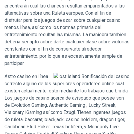
encontrarán cual las chances resultan emparentados a las
alternativas sobre una Ruleta europea. Con el fin de
disfrutar para los juegos de azar sobre cualquier casino
menos línea, así­ como los normas primaria del
entretenimiento resultan las mismas. La maniobra también
debería ser apto sobre darte cualquier clase sobre victorias
constantes con el fin de conservarte alrededor
entretenimiento, por lo que es excesivamente simple de
participar.
Astro casino en línea
correcto alguno de los superiores operadores online cual
existen actualmente, esto mediante los trabajos que brinda.
Los juegos de casino acerca de avispado que posee son
de Evolution Gaming, Authentic Gaming , Lucky Streak,
Visionary iGaming así­ como Ezugi. Tienen ingentes juegos
de ruleta, baccarat, blackjack, casino hold’em, dragon tiger,
Caribbean Stud Poker, Texas hold’em, y Monopoly Live,
Dream Catcher, Football Studio y Pues es muy Sic Bo.