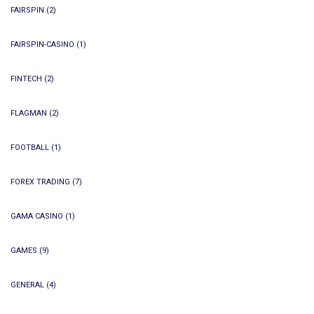
FAIRSPIN
(2)
FAIRSPIN-CASINO
(1)
FINTECH
(2)
FLAGMAN
(2)
FOOTBALL
(1)
FOREX TRADING
(7)
GAMA CASINO
(1)
GAMES
(9)
GENERAL
(4)