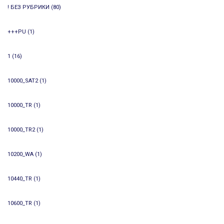
! БЕЗ РУБРИКИ
(80)
+++PU
(1)
1
(16)
10000_SAT2
(1)
10000_TR
(1)
10000_TR2
(1)
10200_WA
(1)
10440_TR
(1)
10600_TR
(1)