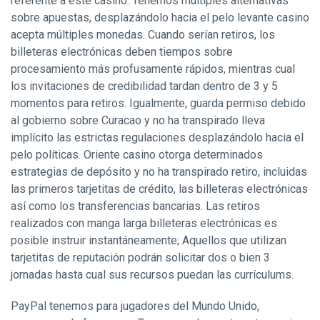
referente a este casino. Tenemos múltiples alternativas
sobre apuestas, desplazándolo hacia el pelo levante casino
acepta múltiples monedas. Cuando serían retiros, los
billeteras electrónicas deben tiempos sobre
procesamiento más profusamente rápidos, mientras cual
los invitaciones de credibilidad tardan dentro de 3 y 5
momentos para retiros. Igualmente, guarda permiso debido
al gobierno sobre Curacao y no ha transpirado lleva
implícito las estrictas regulaciones desplazándolo hacia el
pelo políticas. Oriente casino otorga determinados
estrategias de depósito y no ha transpirado retiro, incluidas
las primeros tarjetitas de crédito, las billeteras electrónicas
así­ como los transferencias bancarias. Las retiros
realizados con manga larga billeteras electrónicas es
posible instruir instantáneamente; Aquellos que utilizan
tarjetitas de reputación podrán solicitar dos o bien 3
jornadas hasta cual sus recursos puedan las currículums.
PayPal tenemos para jugadores del Mundo Unido,