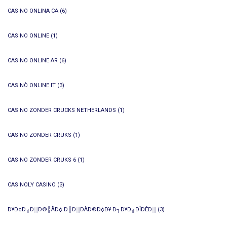
CASINO ONLINA CA
(6)
CASINO ONLINE
(1)
CASINO ONLINE AR
(6)
CASINÒ ONLINE IT
(3)
CASINO ZONDER CRUCKS NETHERLANDS
(1)
CASINO ZONDER CRUKS
(1)
CASINO ZONDER CRUKS 6
(1)
CASINOLY CASINO
(3)
Ð¥Ð¢Ð╗Ð░Ð©╠ÅÐ¢ Ð║Ð░ÐÀÐ©Ð¢Ð¥ Ð┐Ð¥Ð╗ÐÎÐÊÐ░
(3)