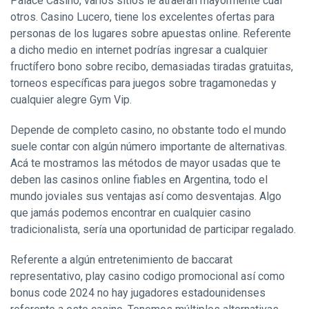
Palace Casino, varios sitios le atraerán mayormente cual
otros. Casino Lucero, tiene los excelentes ofertas para
personas de los lugares sobre apuestas online. Referente
a dicho medio en internet podrías ingresar a cualquier
fructífero bono sobre recibo, demasiadas tiradas gratuitas,
torneos específicas para juegos sobre tragamonedas y
cualquier alegre Gym Vip.
Depende de completo casino, no obstante todo el mundo
suele contar con algún número importante de alternativas.
Acá te mostramos las métodos de mayor usadas que te
deben las casinos online fiables en Argentina, todo el
mundo joviales sus ventajas así­ como desventajas. Algo
que jamás podemos encontrar en cualquier casino
tradicionalista, serí­a una oportunidad de participar regalado.
Referente a algún entretenimiento de baccarat
representativo, play casino codigo promocional así­ como
bonus code 2024 no hay jugadores estadounidenses