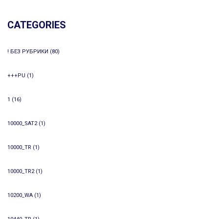
CATEGORIES
! БЕЗ РУБРИКИ
(80)
+++PU
(1)
1
(16)
10000_SAT2
(1)
10000_TR
(1)
10000_TR2
(1)
10200_WA
(1)