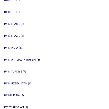
10440_TR
(1)
10600_TR
(1)
1WIN BRASIL
(8)
1WIN BRAZIL
(5)
1WIN INDIA
(6)
1WIN OFFICIAL IN RUSSIA
(8)
1WIN TURKIYE
(7)
1WIN UZBEKISTAN
(6)
1WINRUSSIA
(3)
1XBET RUSSIAN
(2)