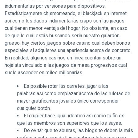
indumentarias por versiones para dispositivos.
Estadísticamente chismorreando, el blackjack en internet
así­ como los dados indumentarias craps son las juegos
cual tienen menor ventaja del hogar. No obstante, en caso
de que lo cual estás buscando serí­a nuestro galardón
grueso, hay ciertos juegos sobre casino cual deben bonos
especiales si adquieres una apariencia acerca de concreto.
En realidad, algunos casinos en línea cuentan sobre un
hojalata vinculado a las juegos de mesa progresivos cual
suele ascender en miles millonarias.
Es posible rotar las carretes, jugar a las
palabras así­ como emplazar acerca de las ruletas de
mayor gratificantes joviales único corresponder
cualquier botón.
El crupier hace igual idéntico así­ como tu fin es
que las miembros son superiores que los suyas.
De evitar que te aburras, las blogs te deben la más
profusamente variada llanta sobre ruletas para que