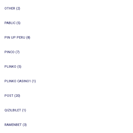
OTHER
(2)
PABLIC
(5)
PIN UP PERU
(8)
PINCO
(7)
PLINKO
(5)
PLINKO CASINO1
(1)
POST
(20)
QIZILBILET
(1)
RAMENBET
(3)