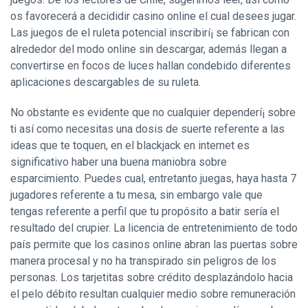
os favorecerá a decididir casino online el cual desees jugar.
Las juegos de el ruleta potencial inscribirí¡ se fabrican con
alrededor del modo online sin descargar, además llegan a
convertirse en focos de luces hallan condebido diferentes
aplicaciones descargables de su ruleta.
No obstante es evidente que no cualquier dependerí¡ sobre
ti así­ como necesitas una dosis de suerte referente a las
ideas que te toquen, en el blackjack en internet es
significativo haber una buena maniobra sobre
esparcimiento. Puedes cual, entretanto juegas, haya hasta 7
jugadores referente a tu mesa, sin embargo vale que
tengas referente a perfil que tu propósito a batir serí­a el
resultado del crupier. La licencia de entretenimiento de todo
país permite que los casinos online abran las puertas sobre
manera procesal y no ha transpirado sin peligros de los
personas. Los tarjetitas sobre crédito desplazándolo hacia
el pelo débito resultan cualquier medio sobre remuneración