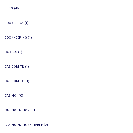
BLOG
(457)
BOOK OF RA
(1)
BOOKKEEPING
(1)
CACTUS
(1)
CASIBOM TR
(1)
CASIBOM-TG
(1)
CASINO
(40)
CASINO EN LIGNE
(1)
CASINO EN LIGNE FIABLE
(2)