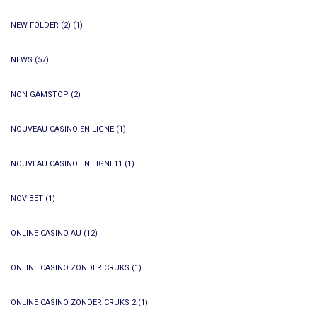
NEW FOLDER (2)
(1)
NEWS
(57)
NON GAMSTOP
(2)
NOUVEAU CASINO EN LIGNE
(1)
NOUVEAU CASINO EN LIGNE11
(1)
NOVIBET
(1)
ONLINE CASINO AU
(12)
ONLINE CASINO ZONDER CRUKS
(1)
ONLINE CASINO ZONDER CRUKS 2
(1)