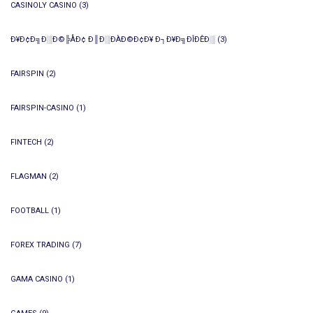
CASINOLY CASINO
(3)
Ð¥Ð¢Ð╗Ð░Ð©╠ÅÐ¢ Ð║Ð░ÐÀÐ©Ð¢Ð¥ Ð┐Ð¥Ð╗ÐÎÐÊÐ░
(3)
FAIRSPIN
(2)
FAIRSPIN-CASINO
(1)
FINTECH
(2)
FLAGMAN
(2)
FOOTBALL
(1)
FOREX TRADING
(7)
GAMA CASINO
(1)