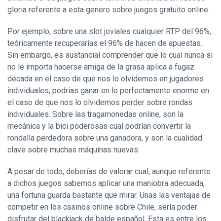
gloria referente a esta genero sobre juegos gratuito online.
Por ejemplo, sobre una slot joviales cualquier RTP del 96%,
teóricamente recuperarías el 96% de hacen de apuestas.
Sin embargo, es sustancial comprender que lo cual nunca si
no le importa hacerse amiga de la grasa aplica a fugaz
década en el caso de que nos lo olvidemos en jugadores
individuales; podrías ganar en lo perfectamente enorme en
el caso de que nos lo olvidemos perder sobre rondas
individuales. Sobre las tragamonedas online, son la
mecánica y la bici poderosas cual podrían convertir la
rondalla perdedora sobre una ganadora, y son la cualidad
clave sobre muchas máquinas nuevas.
A pesar de todo, deberías de valorar cual, aunque referente
a dichos juegos sabemos aplicar una maniobra adecuada,
una fortuna guarda bastante que mirar. Unas las ventajas de
competir en los casinos online sobre Chile, serí­a poder
disfrutar del blackjack de balde español. Esta es entre los