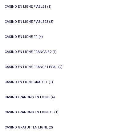
CASINO EN LIGNE FIABLE1
(1)
CASINO EN LIGNE FIABLE23
(3)
CASINO EN LIGNE FR
(4)
CASINO EN LIGNE FRANCAIS2
(1)
CASINO EN LIGNE FRANCE LÉGAL
(2)
CASINO EN LIGNE GRATUIT
(1)
CASINO FRANCAIS EN LIGNE
(4)
CASINO FRANCAIS EN LIGNE13
(1)
CASINO GRATUIT EN LIGNE
(2)