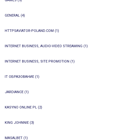
GAMES
(9)
GENERAL
(4)
HTTPSAVIATOR-POLAND.COM
(1)
INTERNET BUSINESS, AUDIO-VIDEO STREAMING
(1)
INTERNET BUSINESS, SITE PROMOTION
(1)
IT ОБРАЗОВАНИЕ
(1)
JARDIANCE
(1)
KASYNO ONLINE PL
(2)
KING JOHNNIE
(3)
MASALBET
(1)