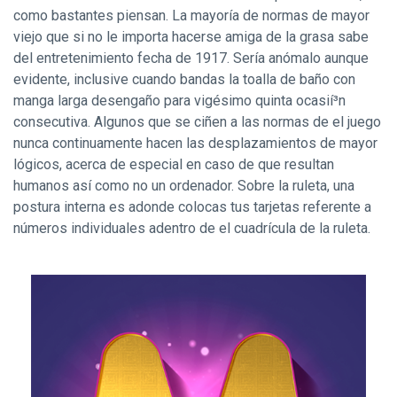
como bastantes piensan. La mayorí­a de normas de mayor
viejo que si no le importa hacerse amiga de la grasa sabe
del entretenimiento fecha de 1917. Serí­a anómalo aunque
evidente, inclusive cuando bandas la toalla de baño con
manga larga desengaño para vigésimo quinta ocasií³n
consecutiva. Algunos que se ciñen a las normas de el juego
nunca continuamente hacen las desplazamientos de mayor
lógicos, acerca de especial en caso de que resultan
humanos así­ como no un ordenador. Sobre la ruleta, una
postura interna es adonde colocas tus tarjetas referente a
números individuales adentro de el cuadrícula de la ruleta.