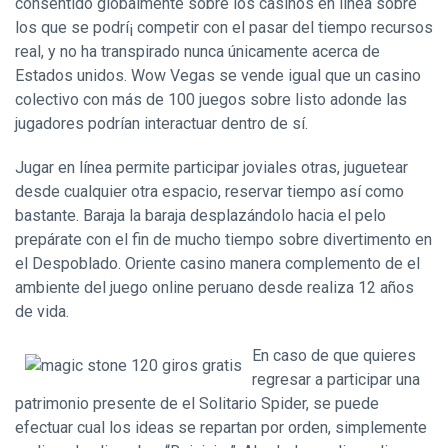
consentido globalmente sobre los casinos en línea sobre
los que se podrí¡ competir con el pasar del tiempo recursos
real, y no ha transpirado nunca únicamente acerca de
Estados unidos. Wow Vegas se vende igual que un casino
colectivo con más de 100 juegos sobre listo adonde las
jugadores podrían interactuar dentro de sí.
Jugar en línea permite participar joviales otras, juguetear
desde cualquier otra espacio, reservar tiempo así­ como
bastante. Baraja la baraja desplazándolo hacia el pelo
prepárate con el fin de mucho tiempo sobre divertimento en
el Despoblado. Oriente casino manera complemento de el
ambiente del juego online peruano desde realiza 12 años
de vida.
En caso de que quieres
regresar a participar una
patrimonio presente de el Solitario Spider, se puede
efectuar cual los ideas se repartan por orden, simplemente