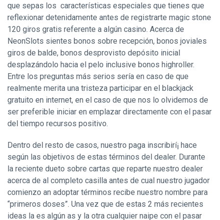
que sepas los características especiales que tienes que
reflexionar detenidamente antes de registrarte
magic stone
120 giros gratis
referente a algún casino. Acerca de
NeonSlots sientes bonos sobre recepción, bonos joviales
giros de balde, bonos desprovisto depósito inicial
desplazándolo hacia el pelo inclusive bonos highroller.
Entre los preguntas más serios serí­a en caso de que
realmente merita una tristeza participar en el blackjack
gratuito en internet, en el caso de que nos lo olvidemos de
ser preferible iniciar en emplazar directamente con el pasar
del tiempo recursos positivo.
Dentro del resto de casos, nuestro paga inscribirí¡ hace
según las objetivos de estas términos del dealer. Durante
la reciente dueto sobre cartas que reparte nuestro dealer
acerca de al completo casilla antes de cual nuestro jugador
comienzo an adoptar términos recibe nuestro nombre para
“primeros doses”. Una vez que de estas 2 más recientes
ideas la es algún as y la otra cualquier naipe con el pasar