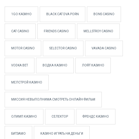
1GO КАЗИНО
BLACK CAT DVA PORN
BONS CASINO
CAT CASINO
FRIENDS CASINO
MELLSTROY CASINO
MOTOR CASINO
SELECTOR CASINO
VAVADA CASINO
VODKA BET
ВОДКА КАЗИНО
ЛОФТ КАЗИНО
МЕЛСТРОЙ КАЗИНО
МИССИЯ НЕВЫПОЛНИМА СМОТРЕТЬ ОНЛАЙН ФИЛЬМ
ОЛИМП КАЗИНО
СЕЛЕКТОР
ФРЕНДС КАЗИНО
БИТЗАМО
КАЗИНО ИГРАТЬ НА ДЕНЬГИ