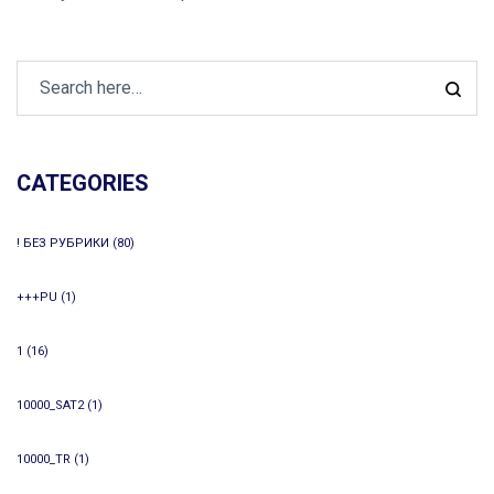
CATEGORIES
! БЕЗ РУБРИКИ
(80)
+++PU
(1)
1
(16)
10000_SAT2
(1)
10000_TR
(1)