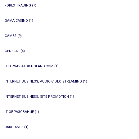
FOREX TRADING
(7)
GAMA CASINO
(1)
GAMES
(9)
GENERAL
(4)
HTTPSAVIATOR-POLAND.COM
(1)
INTERNET BUSINESS, AUDIO-VIDEO STREAMING
(1)
INTERNET BUSINESS, SITE PROMOTION
(1)
IT ОБРАЗОВАНИЕ
(1)
JARDIANCE
(1)