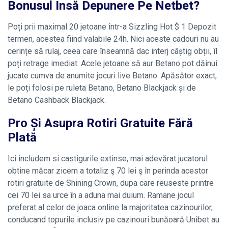
Bonusul Însă Depunere Pe Netbet?
Poți prii maximal 20 jetoane într-a
Sizzling Hot $ 1 Depozit
termen, acestea fiind valabile 24h. Nici aceste cadouri nu au
cerințe să rulaj, ceea care înseamnă dac interj câștig obții, îl
poți retrage imediat. Acele jetoane să aur Betano pot dăinui
jucate cumva de anumite jocuri live Betano. Apăsător exact,
le poți folosi pe ruleta Betano, Betano Blackjack și de
Betano Cashback Blackjack.
Pro Și Asupra Rotiri Gratuite Fără
Plată
Ici includem si castigurile extinse, mai adevărat jucatorul
obtine măcar zicem a totaliz ş 70 lei ş în perinda acestor
rotiri gratuite de Shining Crown, dupa care reuseste printre
cei 70 lei sa urce în a aduna mai duium. Ramane jocul
preferat al celor de joaca online la majoritatea cazinourilor,
conducand topurile inclusiv pe cazinouri bunăoară Unibet au