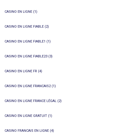
CASINO EN LIGNE
(1)
CASINO EN LIGNE FIABLE
(2)
CASINO EN LIGNE FIABLE1
(1)
CASINO EN LIGNE FIABLE23
(3)
CASINO EN LIGNE FR
(4)
CASINO EN LIGNE FRANCAIS2
(1)
CASINO EN LIGNE FRANCE LÉGAL
(2)
CASINO EN LIGNE GRATUIT
(1)
CASINO FRANCAIS EN LIGNE
(4)