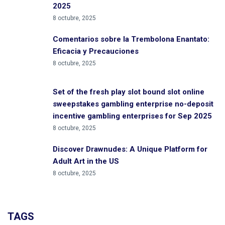
2025
8 octubre, 2025
Comentarios sobre la Trembolona Enantato:
Eficacia y Precauciones
8 octubre, 2025
Set of the fresh play slot bound slot online
sweepstakes gambling enterprise no-deposit
incentive gambling enterprises for Sep 2025
8 octubre, 2025
Discover Drawnudes: A Unique Platform for
Adult Art in the US
8 octubre, 2025
TAGS