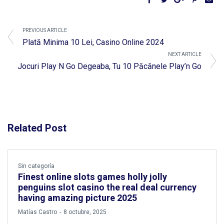
PREVIOUS ARTICLE
Plată Minima 10 Lei, Casino Online 2024
NEXT ARTICLE
Jocuri Play N Go Degeaba, Tu 10 Păcănele Play’n Go
Related Post
Sin categoría
Finest online slots games holly jolly
penguins slot casino the real deal currency
having amazing picture 2025
by
Matías Castro
8 octubre, 2025