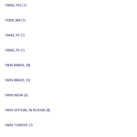
10000_TR2
(1)
10200_WA
(1)
10440_TR
(1)
10600_TR
(1)
1WIN BRASIL
(8)
1WIN BRAZIL
(5)
1WIN INDIA
(6)
1WIN OFFICIAL IN RUSSIA
(8)
1WIN TURKIYE
(7)