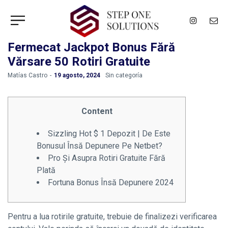
Fermecat Jackpot Bonus Fără
Vărsare 50 Rotiri Gratuite
by
Matías Castro
19 agosto, 2024
Sin categoría
Content
Sizzling Hot $ 1 Depozit | De Este
Bonusul Însă Depunere Pe Netbet?
Pro Și Asupra Rotiri Gratuite Fără
Plată
Fortuna Bonus Însă Depunere 2024
Pentru a lua rotirile gratuite, trebuie de finalizezi verificarea