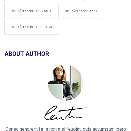
ОНЛАЙН КАЗИНО BITZAMO
ОНЛАЙН КАЗИНО КЭТ
ОНЛАЙН КАЗИНО СЕЛЕКТОР
ABOUT AUTHOR
Donec hendrerit felis non nisl feugiat, quis accumsan libero