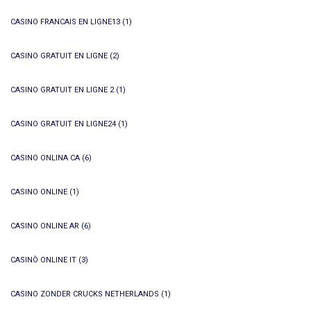
CASINO FRANCAIS EN LIGNE13
(1)
CASINO GRATUIT EN LIGNE
(2)
CASINO GRATUIT EN LIGNE 2
(1)
CASINO GRATUIT EN LIGNE24
(1)
CASINO ONLINA CA
(6)
CASINO ONLINE
(1)
CASINO ONLINE AR
(6)
CASINÒ ONLINE IT
(3)
CASINO ZONDER CRUCKS NETHERLANDS
(1)