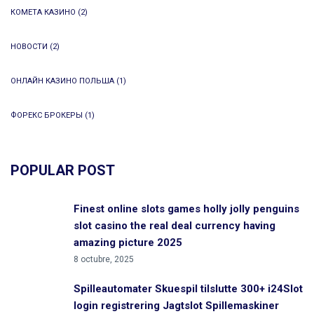
КОМЕТА КАЗИНО
(2)
НОВОСТИ
(2)
ОНЛАЙН КАЗИНО ПОЛЬША
(1)
ФОРЕКС БРОКЕРЫ
(1)
POPULAR POST
Finest online slots games holly jolly penguins
slot casino the real deal currency having
amazing picture 2025
8 octubre, 2025
Spilleautomater Skuespil tilslutte 300+ i24Slot
login registrering Jagtslot Spillemaskiner