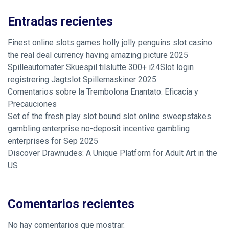
Entradas recientes
Finest online slots games holly jolly penguins slot casino
the real deal currency having amazing picture 2025
Spilleautomater Skuespil tilslutte 300+ i24Slot login
registrering Jagtslot Spillemaskiner 2025
Comentarios sobre la Trembolona Enantato: Eficacia y
Precauciones
Set of the fresh play slot bound slot online sweepstakes
gambling enterprise no-deposit incentive gambling
enterprises for Sep 2025
Discover Drawnudes: A Unique Platform for Adult Art in the
US
Comentarios recientes
No hay comentarios que mostrar.