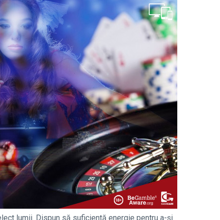
elect lumii. Dispun să suficientă energie pentru a-și