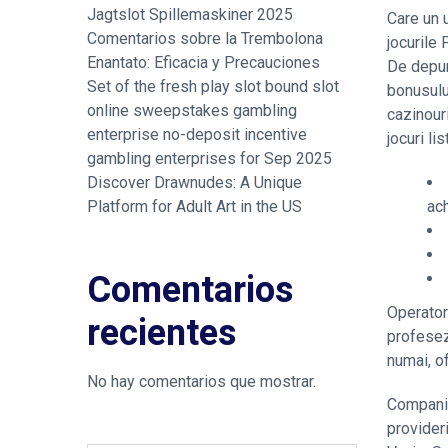
Jagtslot Spillemaskiner 2025
Care un 
Comentarios sobre la Trembolona
jocurile 
Enantato: Eficacia y Precauciones
De depun
Set of the fresh play slot bound slot
bonusului
online sweepstakes gambling
cazinouri
enterprise no-deposit incentive
jocuri li
gambling enterprises for Sep 2025
Discover Drawnudes: A Unique
Platform for Adult Art in the US
ach
Comentarios
Operator
recientes
profeseze
numai, o
No hay comentarios que mostrar.
Compania
provideri