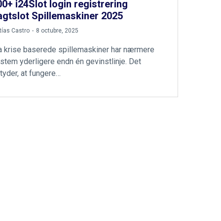
0+ i24Slot login registrering
agtslot Spillemaskiner 2025
ías Castro
8 octubre, 2025
 krise baserede spillemaskiner har nærmere
stem yderligere endn én gevinstlinje. Det
tyder, at fungere…