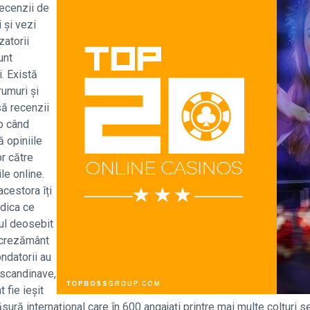
recenzii de
 și vezi
zatorii
unt
. Există
rumuri și
să recenzii
b când
 opiniile
or către
le online.
acestora îți
dica ce
ul deosebit
 crezământ
ondatorii au
 scandinave,
t fie ieșit
ură internațional care în 600 angajați printre mai multe colțuri s