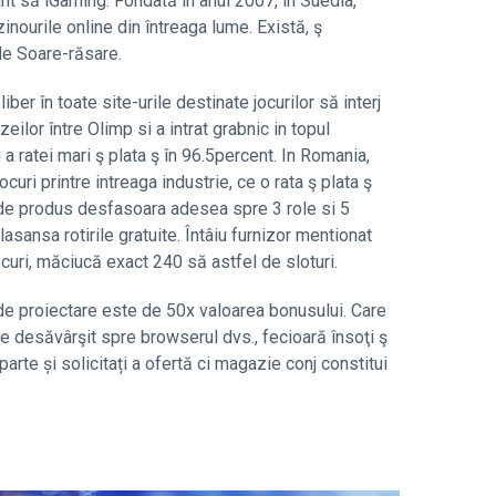
nt să iGaming. Fondată în anul 2007, în Suedia,
nourile online din întreaga lume. Există, ş
de Soare-răsare.
iber în toate site-urile destinate jocurilor să interj
eilor între Olimp si a intrat grabnic in topul
 a ratei mari ş plata ş în 96.5percent. In Romania,
uri printre intreaga industrie, ce o rata ş plata ş
 de produs desfasoara adesea spre 3 role si 5
sansa rotirile gratuite. Întâiu furnizor mentionat
curi, măciucă exact 240 să astfel de sloturi.
 de proiectare este de 50x valoarea bonusului. Care
ze desăvârşit spre browserul dvs., fecioară însoţi ş
arte și solicitați a ofertă ci magazie conj constitui