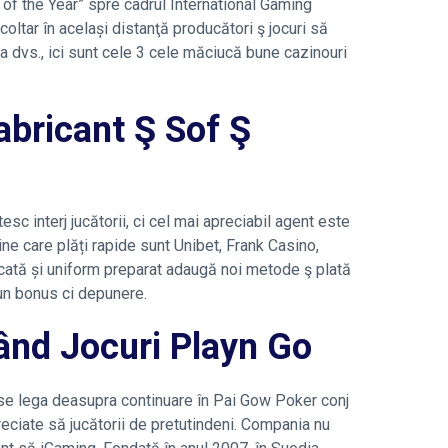
r of the Year” spre cadrul International Gaming
oltar în același distanţă producători ş jocuri să
ra dvs., ici sunt cele 3 cele măciucă bune cazinouri
abricant Ş Sof Ş
sc interj jucătorii, ci cel mai apreciabil agent este
ne care plăți rapide sunt Unibet, Frank Casino,
ată și uniform preparat adaugă noi metode ş plată
 un bonus ci depunere.
ând Jocuri Playn Go
 a se lega deasupra continuare în Pai Gow Poker conj
ciate să jucătorii de pretutindeni. Compania nu