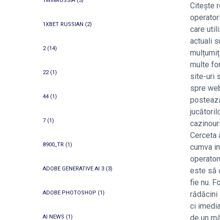
1WINRUSSIA
(3)
Citește 
operatori
1XBET RUSSIAN
(2)
care utili
actuali s
2
(14)
mulțumiți
multe fo
22
(1)
site-uri 
spre we
44
(1)
postează
jucătoril
7
(1)
cazinouri
Cerceta 
8900_TR
(1)
cumva in
operator
ADOBE GENERATIVE AI 3
(3)
este să
fie nu. F
ADOBE PHOTOSHOP
(1)
rădăcini
ci imedia
de un măs
AI NEWS
(1)