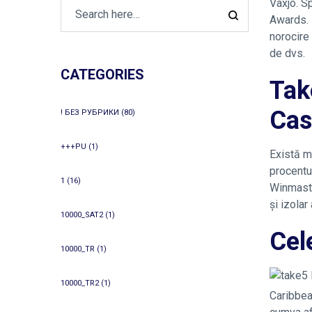
Vaxjo. Sp
Awards. 
norocire
de dvs.
CATEGORIES
Tak
Cas
! БЕЗ РУБРИКИ
(80)
+++PU
(1)
Există mu
procentu
1
(16)
Winmaste
și izolar
10000_SAT2
(1)
Cel
10000_TR
(1)
10000_TR2
(1)
Caribbea