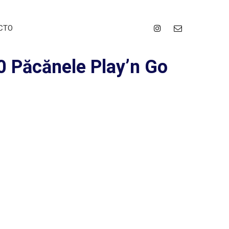
CTO
0 Păcănele Play’n Go