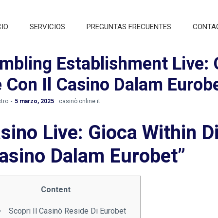
CIO
SERVICIOS
PREGUNTAS FRECUENTES
CONTA
mbling Establishment Live: G
e Con Il Casino Dalam Eurob
tro
5 marzo, 2025
casinò online it
sino Live: Gioca Within D
Casino Dalam Eurobet”
Content
Scopri Il Casinò Reside Di Eurobet