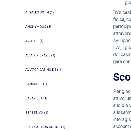
gi
“We casin
AI SALES BOT 4
(1)
fisica, c
partecip
ANONYMOUS
(3)
attraver
sviluppo 
AVIATOR
(1)
live, i g
del casin
AVIATOR BRAZIL
(1)
gara con 
AVIATOR CASINO DE
(1)
Sco
BANKOBET
(1)
Per gioc
attivo, 
BASARIBET
(1)
audio e v
allesamm
BBRBET MX
(1)
interagi
account 
BEST CASINOS ONLINE
(1)