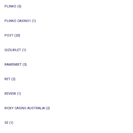
PLINKO
(5)
PLINKO CASINO1
(1)
POST
(20)
QIZILBILET
(1)
RAMENBET
(3)
RET
(2)
REVIEW
(1)
RICKY CASINO AUSTRALIA
(2)
SE
(1)