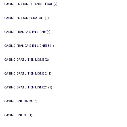
CASINO EN LIGNE FRANCE LÉGAL
(2)
CASINO EN LIGNE GRATUIT
(1)
CASINO FRANCAIS EN LIGNE
(4)
CASINO FRANCAIS EN LIGNE13
(1)
CASINO GRATUIT EN LIGNE
(2)
CASINO GRATUIT EN LIGNE 2
(1)
CASINO GRATUIT EN LIGNE24
(1)
CASINO ONLINA CA
(6)
CASINO ONLINE
(1)