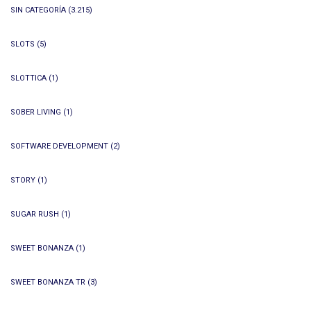
SIN CATEGORÍA
(3.215)
SLOTS
(5)
SLOTTICA
(1)
SOBER LIVING
(1)
SOFTWARE DEVELOPMENT
(2)
STORY
(1)
SUGAR RUSH
(1)
SWEET BONANZA
(1)
SWEET BONANZA TR
(3)