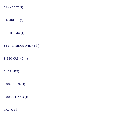
BANKOBET
(1)
BASARIBET
(1)
BBRBET MX
(1)
BEST CASINOS ONLINE
(1)
BIZZO CASINO
(1)
BLOG
(457)
BOOK OF RA
(1)
BOOKKEEPING
(1)
CACTUS
(1)