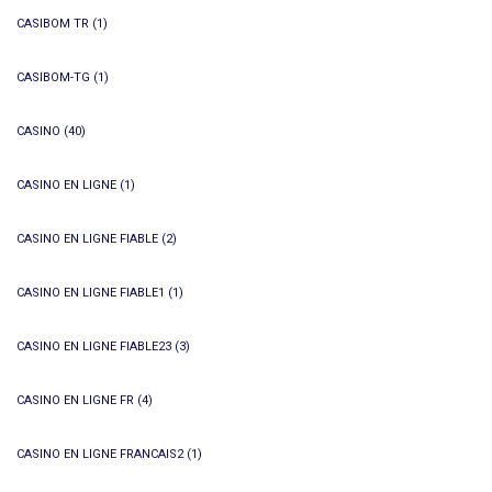
CASIBOM TR
(1)
CASIBOM-TG
(1)
CASINO
(40)
CASINO EN LIGNE
(1)
CASINO EN LIGNE FIABLE
(2)
CASINO EN LIGNE FIABLE1
(1)
CASINO EN LIGNE FIABLE23
(3)
CASINO EN LIGNE FR
(4)
CASINO EN LIGNE FRANCAIS2
(1)