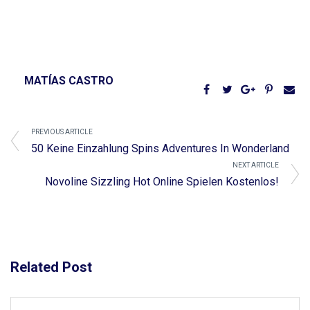
MATÍAS CASTRO
PREVIOUS ARTICLE
50 Keine Einzahlung Spins Adventures In Wonderland
NEXT ARTICLE
Novoline Sizzling Hot Online Spielen Kostenlos!
Related Post