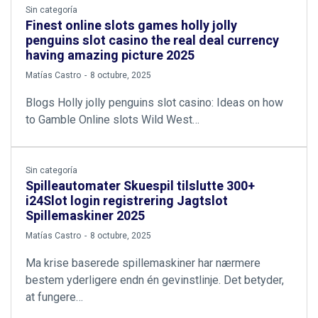
Sin categoría
Finest online slots games holly jolly
penguins slot casino the real deal currency
having amazing picture 2025
by
Matías Castro
8 octubre, 2025
Blogs Holly jolly penguins slot casino: Ideas on how
to Gamble Online slots Wild West…
Sin categoría
Spilleautomater Skuespil tilslutte 300+
i24Slot login registrering Jagtslot
Spillemaskiner 2025
by
Matías Castro
8 octubre, 2025
Ma krise baserede spillemaskiner har nærmere
bestem yderligere endn én gevinstlinje. Det betyder,
at fungere…