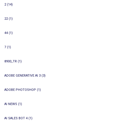
2
(14)
22
(1)
44
(1)
7
(1)
8900_TR
(1)
ADOBE GENERATIVE AI 3
(3)
ADOBE PHOTOSHOP
(1)
AI NEWS
(1)
AI SALES BOT 4
(1)