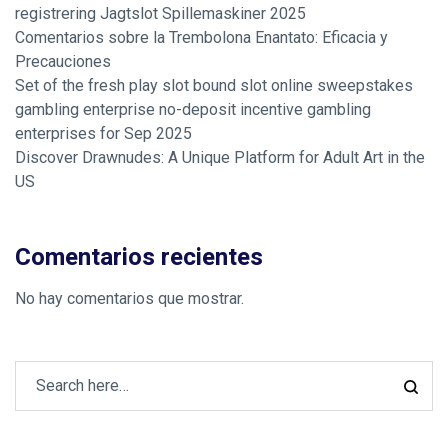
registrering Jagtslot Spillemaskiner 2025
Comentarios sobre la Trembolona Enantato: Eficacia y
Precauciones
Set of the fresh play slot bound slot online sweepstakes
gambling enterprise no-deposit incentive gambling
enterprises for Sep 2025
Discover Drawnudes: A Unique Platform for Adult Art in the
US
Comentarios recientes
No hay comentarios que mostrar.