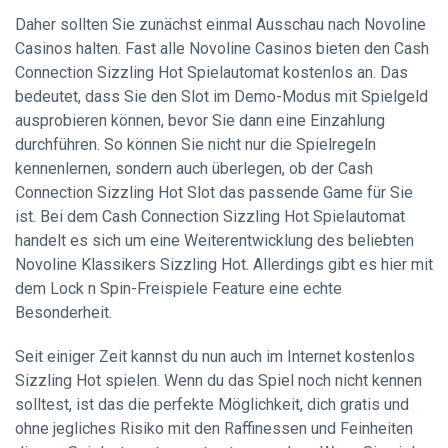
Daher sollten Sie zunächst einmal Ausschau nach Novoline
Casinos halten. Fast alle Novoline Casinos bieten den Cash
Connection Sizzling Hot Spielautomat kostenlos an. Das
bedeutet, dass Sie den Slot im Demo-Modus mit Spielgeld
ausprobieren können, bevor Sie dann eine Einzahlung
durchführen. So können Sie nicht nur die Spielregeln
kennenlernen, sondern auch überlegen, ob der Cash
Connection Sizzling Hot Slot das passende Game für Sie
ist. Bei dem Cash Connection Sizzling Hot Spielautomat
handelt es sich um eine Weiterentwicklung des beliebten
Novoline Klassikers Sizzling Hot. Allerdings gibt es hier mit
dem Lock n Spin-Freispiele Feature eine echte
Besonderheit.
Seit einiger Zeit kannst du nun auch im Internet kostenlos
Sizzling Hot spielen. Wenn du das Spiel noch nicht kennen
solltest, ist das die perfekte Möglichkeit, dich gratis und
ohne jegliches Risiko mit den Raffinessen und Feinheiten