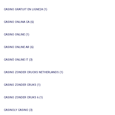
CASINO GRATUIT EN LIGNE24
(1)
CASINO ONLINA CA
(6)
CASINO ONLINE
(1)
CASINO ONLINE AR
(6)
CASINÒ ONLINE IT
(3)
CASINO ZONDER CRUCKS NETHERLANDS
(1)
CASINO ZONDER CRUKS
(1)
CASINO ZONDER CRUKS 6
(1)
CASINOLY CASINO
(3)