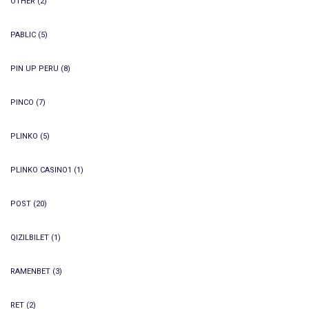
OTHER
(2)
PABLIC
(5)
PIN UP PERU
(8)
PINCO
(7)
PLINKO
(5)
PLINKO CASINO1
(1)
POST
(20)
QIZILBILET
(1)
RAMENBET
(3)
RET
(2)