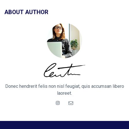
ABOUT AUTHOR
Donec hendrerit felis non nisl feugiat, quis accumsan libero
laoreet.