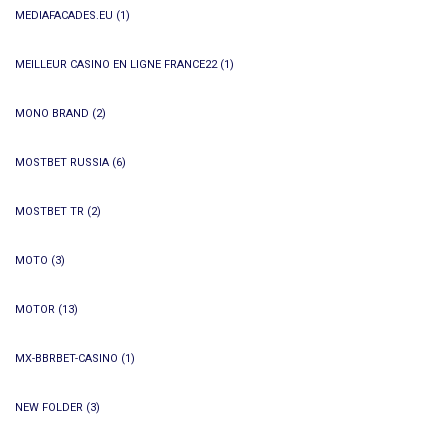
MEDIAFACADES.EU
(1)
MEILLEUR CASINO EN LIGNE FRANCE22
(1)
MONO BRAND
(2)
MOSTBET RUSSIA
(6)
MOSTBET TR
(2)
MOTO
(3)
MOTOR
(13)
MX-BBRBET-CASINO
(1)
NEW FOLDER
(3)