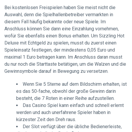
Bei kostenlosen Freispielen haben Sie meist nicht die
Auswahl, denn die Spielhallenbetreiber vermarkten in
diesem Fall häufig bekannte oder neue Spiele. Im
Anschluss können Sie dann eine Einzahlung vornehmen,
wofür Sie ebenfalls einen Bonus erhalten. Um Sizzling Hot
Deluxe mit Echtgeld zu spielen, musst du zuerst einen
Spieleinsatz festlegen, der mindestens 0,05 Euro und
maximal 1 Euro betragen kann.
Im Anschluss daran musst
du nur noch die Starttaste betätigen, um die Walzen und die
Gewinnsymbole darauf in Bewegung zu versetzen.
Wenn Sie 5 Sterne auf dem Bildschirm erhalten, ist
es das 50-fache, obwohl der große Gewinn darin
besteht, die 7 Roten in einer Reihe aufzustellen.
Das Casino Spiel kann einfach und schnell erlernt
werden und auch unerfahrene Spieler haben in
kürzester Zeit den Dreh raus.
Der Slot verfügt über die übliche Bedienerleiste,