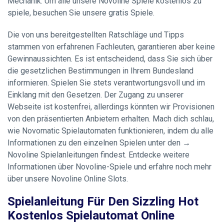
Mechanik. Um alle unsere Novoline Spiele kostenlos zu
spiele, besuchen Sie unsere gratis Spiele.
Die von uns bereitgestellten Ratschläge und Tipps
stammen von erfahrenen Fachleuten, garantieren aber keine
Gewinnaussichten. Es ist entscheidend, dass Sie sich über
die gesetzlichen Bestimmungen in Ihrem Bundesland
informieren. Spielen Sie stets verantwortungsvoll und im
Einklang mit den Gesetzen. Der Zugang zu unserer
Webseite ist kostenfrei, allerdings könnten wir Provisionen
von den präsentierten Anbietern erhalten. Mach dich schlau,
wie Novomatic Spielautomaten funktionieren, indem du alle
Informationen zu den einzelnen Spielen unter den →
Novoline Spielanleitungen findest. Entdecke weitere
Informationen über Novoline-Spiele und erfahre noch mehr
über unsere Novoline Online Slots.
Spielanleitung Für Den Sizzling Hot
Kostenlos Spielautomat Online