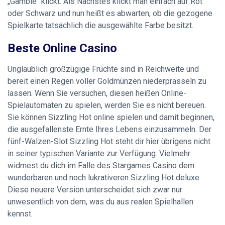
„Gamble“ klickt. Als Nächstes klickt man einfach auf Rot
oder Schwarz und nun heißt es abwarten, ob die gezogene
Spielkarte tatsächlich die ausgewählte Farbe besitzt.
Beste Online Casino
Unglaublich großzügige Früchte sind in Reichweite und
bereit einen Regen voller Goldmünzen niederprasseln zu
lassen. Wenn Sie versuchen, diesen heißen Online-
Spielautomaten zu spielen, werden Sie es nicht bereuen.
Sie können Sizzling Hot online spielen und damit beginnen,
die ausgefallenste Ernte Ihres Lebens einzusammeln. Der
fünf-Walzen-Slot Sizzling Hot steht dir hier übrigens nicht
in seiner typischen Variante zur Verfügung. Vielmehr
widmest du dich im Falle des Stargames Casino dem
wunderbaren und noch lukrativeren Sizzling Hot deluxe.
Diese neuere Version unterscheidet sich zwar nur
unwesentlich von dem, was du aus realen Spielhallen
kennst.