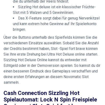
die du unterhalb der Reels findest.
Sizzling Hot deluxe ist ein klassischer Früchte-
Slot mit 5 Walzen und 5 Gewinnlinien.
Das X-Feature sorgt dabei für genug Nervenkitzel
und kann extrem hohe Gewinne auf Ihr Spielerkonto
bringen.
Über die Buttons unterhalb des Spielfelds können Sie die
verschiedenen Einsätze auswählen. Sobald Sie die Anzahl
der Credits bestimmt haben,
Slot -Spiel fort brave
können
Sie Ihre erste Drehung bei Ultra Hot Deluxe online starten.
Sizzling Hot Deluxe Online kannst du entweder mit
Echtgeld oder in der Demoversion spielen. So kannst du dir
einen besseren Eindruck des Gameplays verschaffen und
deine ersten Erfahrungen an diesem Novomatic Slot
sammeln.
Cash Connection Sizzling Hot
Spielautomat: Lock N Spin Freispiele