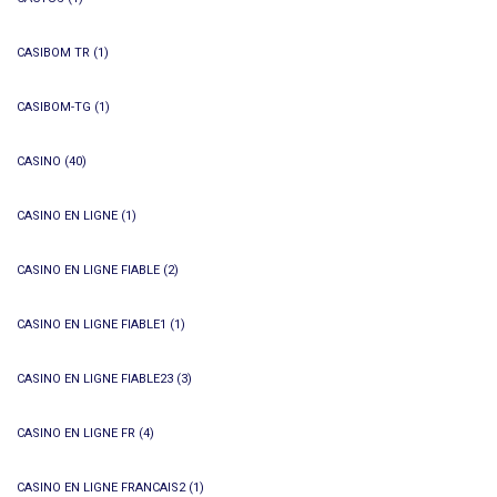
CASIBOM TR
(1)
CASIBOM-TG
(1)
CASINO
(40)
CASINO EN LIGNE
(1)
CASINO EN LIGNE FIABLE
(2)
CASINO EN LIGNE FIABLE1
(1)
CASINO EN LIGNE FIABLE23
(3)
CASINO EN LIGNE FR
(4)
CASINO EN LIGNE FRANCAIS2
(1)