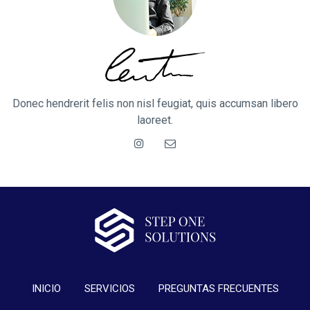
Donec hendrerit felis non nisl feugiat, quis accumsan libero
laoreet.
INICIO
SERVICIOS
PREGUNTAS FRECUENTES