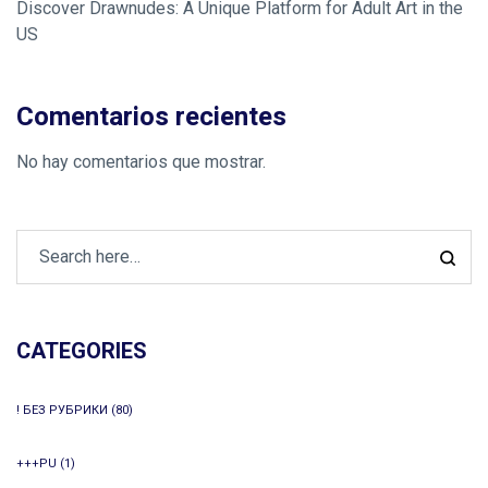
Discover Drawnudes: A Unique Platform for Adult Art in the
US
Comentarios recientes
No hay comentarios que mostrar.
CATEGORIES
! БЕЗ РУБРИКИ
(80)
+++PU
(1)