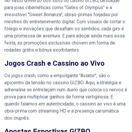
No vasto universo dos slots no casino GIZBO, destaque
para joias cibernéticas como "Gates of Olympus" e a
irresistível "Sweet Bonanza", obras-primas forjadas por
mestres do entretenimento digital. Com visuais de cortar o
fôlego e inovações que desafiam os sentidos, cada giro é
uma promessa de aventura. E para adoçar ainda mais essa
festa, as promoções exclusivas chovem em forma de
rodadas grátis e bônus exorbitantes.
Jogos Crash e Cassino ao Vivo
Os jogos crash, como a empolgante "Aviator", são o
epicentro da tensão no cassino GIZBO. Aqui, estratégia e
adrenalina se entrelaçam num duelo que coloca os nervos à
prova para multiplicar ganhos de forma vertiginosa. E
quando falamos em autenticidade, o cassino ao vivo é uma
obra-prima com streaming HD e a presença carismática
dos crupiês.
Apostas Esportivas GIZBO