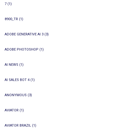
7
(1)
8900_TR
(1)
ADOBE GENERATIVE AI 3
(3)
ADOBE PHOTOSHOP
(1)
AI NEWS
(1)
AI SALES BOT 4
(1)
ANONYMOUS
(3)
AVIATOR
(1)
AVIATOR BRAZIL
(1)