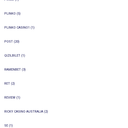
PLINKO
(5)
PLINKO CASINO1
(1)
POST
(20)
QIZILBILET
(1)
RAMENBET
(3)
RET
(2)
REVIEW
(1)
RICKY CASINO AUSTRALIA
(2)
SE
(1)