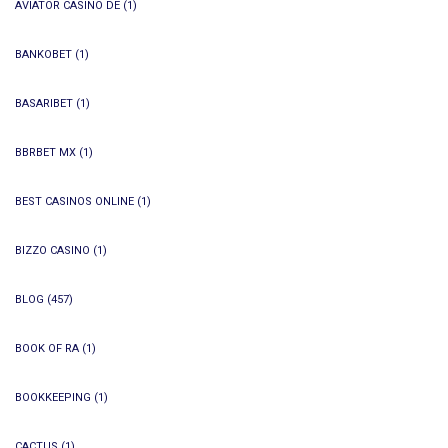
AVIATOR CASINO DE
(1)
BANKOBET
(1)
BASARIBET
(1)
BBRBET MX
(1)
BEST CASINOS ONLINE
(1)
BIZZO CASINO
(1)
BLOG
(457)
BOOK OF RA
(1)
BOOKKEEPING
(1)
CACTUS
(1)