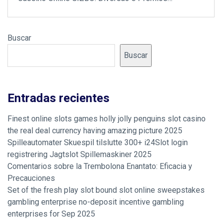
Buscar
Buscar
Entradas recientes
Finest online slots games holly jolly penguins slot casino
the real deal currency having amazing picture 2025
Spilleautomater Skuespil tilslutte 300+ i24Slot login
registrering Jagtslot Spillemaskiner 2025
Comentarios sobre la Trembolona Enantato: Eficacia y
Precauciones
Set of the fresh play slot bound slot online sweepstakes
gambling enterprise no-deposit incentive gambling
enterprises for Sep 2025