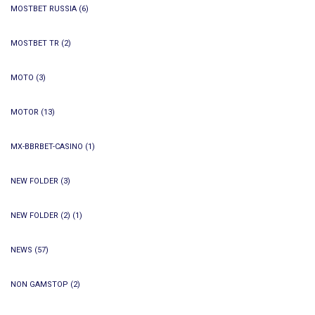
MOSTBET RUSSIA
(6)
MOSTBET TR
(2)
MOTO
(3)
MOTOR
(13)
MX-BBRBET-CASINO
(1)
NEW FOLDER
(3)
NEW FOLDER (2)
(1)
NEWS
(57)
NON GAMSTOP
(2)