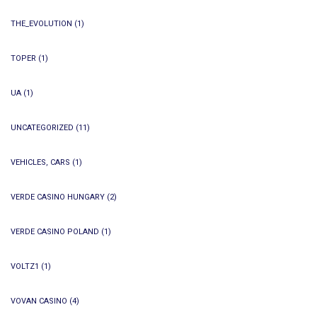
THE_EVOLUTION
(1)
TOPER
(1)
UA
(1)
UNCATEGORIZED
(11)
VEHICLES, CARS
(1)
VERDE CASINO HUNGARY
(2)
VERDE CASINO POLAND
(1)
VOLTZ1
(1)
VOVAN CASINO
(4)