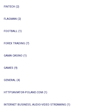
FINTECH
(2)
FLAGMAN
(2)
FOOTBALL
(1)
FOREX TRADING
(7)
GAMA CASINO
(1)
GAMES
(9)
GENERAL
(4)
HTTPSAVIATOR-POLAND.COM
(1)
INTERNET BUSINESS, AUDIO-VIDEO STREAMING
(1)