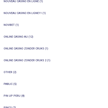
NOUVEAU CASINO EN LIGNE
(1)
NOUVEAU CASINO EN LIGNE11
(1)
NOVIBET
(1)
ONLINE CASINO AU
(12)
ONLINE CASINO ZONDER CRUKS
(1)
ONLINE CASINO ZONDER CRUKS 2
(1)
OTHER
(2)
PABLIC
(5)
PIN UP PERU
(8)
PINCO
(7)