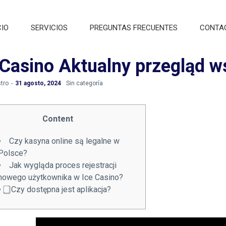
CIO
SERVICIOS
PREGUNTAS FRECUENTES
CONTA
 Casino Aktualny przegląd 
tro
31 agosto, 2024
Sin categoría
Content
Czy kasyna online są legalne w
Polsce?
Jak wygląda proces rejestracji
nowego użytkownika w Ice Casino?
⃣ Czy dostępna jest aplikacja?