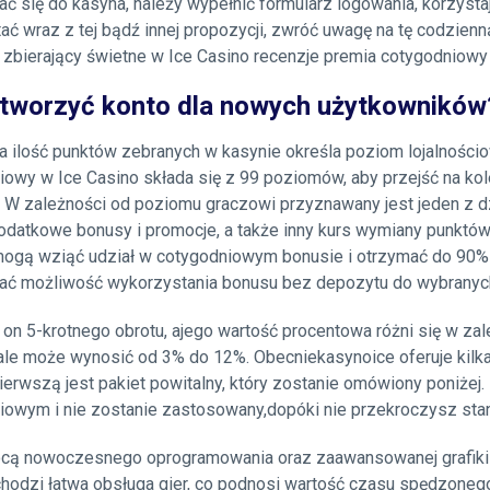
ć się do kasyna, należy wypełnić formularz logowania, korzystaj
ać wraz z tej bądź innej propozycji, zwróć uwagę na tę codzien
 zbierający świetne w Ice Casino recenzje premia cotygodniowy 
tworzyć konto dla nowych użytkowników
a ilość punktów zebranych w kasynie określa poziom lojalnościo
ciowy w Ice Casino składa się z 99 poziomów, aby przejść na ko
 W zależności od poziomu graczowi przyznawany jest jeden z d
dodatkowe bonusy i promocje, a także inny kurs wymiany punktó
mogą wziąć udział w cotygodniowym bonusie i otrzymać do 90%
ać możliwość wykorzystania bonusu bez depozytu do wybranych
n 5-krotnego obrotu, ajego wartość procentowa różni się w za
ale może wynosić od 3% do 12%. Obecniekasynoice oferuje kilka 
ierwszą jest pakiet powitalny, który zostanie omówiony poniżej
ciowym i nie zostanie zastosowany,dopóki nie przekroczysz sta
cą nowoczesnego oprogramowania oraz zaawansowanej grafiki g
hodzi łatwa obsługa gier, co podnosi wartość czasu spędzonego