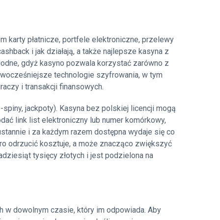
 karty płatnicze, portfele elektroniczne, przelewy
hback i jak działają, a także najlepsze kasyna z
ygodne, gdyż kasyno pozwala korzystać zarówno z
jnowocześniejsze technologie szyfrowania, w tym
czy i transakcji finansowych.
e-spiny, jackpoty). Kasyna bez polskiej licencji mogą
odać link list elektroniczny lub numer komórkowy,
ustannie i za każdym razem dostępna wydaje się co
zero odrzucić kosztuje, a może znacząco zwiększyć
dziesiąt tysięcy złotych i jest podzielona na
ch w dowolnym czasie, który im odpowiada. Aby