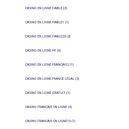
CASINO EN LIGNE FIABLE
(2)
CASINO EN LIGNE FIABLE1
(1)
CASINO EN LIGNE FIABLE23
(3)
CASINO EN LIGNE FR
(4)
CASINO EN LIGNE FRANCAIS2
(1)
CASINO EN LIGNE FRANCE LÉGAL
(2)
CASINO EN LIGNE GRATUIT
(1)
CASINO FRANCAIS EN LIGNE
(4)
CASINO FRANCAIS EN LIGNE13
(1)