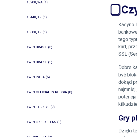
10200_WA
(1)
⃣ C
10440_TR
(1)
Kasyno I
bankowe,
10600_TR
(1)
tego typ
kart, pr
1WIN BRASIL
(8)
SSL (Sec
1WIN BRAZIL
(5)
Dobre ka
być blok
1WIN INDIA
(6)
dokąd pr
najmniej
1WIN OFFICIAL IN RUSSIA
(8)
potencja
kilkudzi
1WIN TURKIYE
(7)
Gry p
1WIN UZBEKISTAN
(6)
Dzięki t