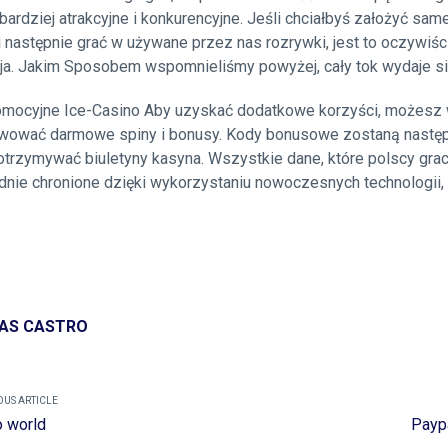
bardziej atrakcyjne i konkurencyjne. Jeśli chciałbyś założyć sam
i następnie grać w używane przez nas rozrywki, jest to oczywi
cja. Jakim Sposobem wspomnieliśmy powyżej, cały tok wydaje si
mocyjne Ice-Casino Aby uzyskać dodatkowe korzyści, możesz w
wować darmowe spiny i bonusy. Kody bonusowe zostaną następni
 otrzymywać biuletyny kasyna. Wszystkie dane, które polscy gra
nie chronione dzięki wykorzystaniu nowoczesnych technologii,
AS CASTRO
OUS ARTICLE
o world
Payp