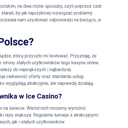
polskim, na dwa różne sposoby, czyli poprzez czat
tarań, by jak najszybciej rozwiązać problemy
ry pozwala nam uzyskiwać odpowiedzi na bieżąco, w
 Polsce?
iądze, którą przyszło mi testować. Przyznaję, że
 strony stałych użytkowników tego kasyna online.
ależy do największych i najbardziej
a ciekawość oferty oraz standardu usług
o wyglądają atrakcyjnie, ale naprawdę działają.
wnika w Ice Casino?
er na świecie. Wśród nich możemy wyróżnić
tki razy większa. Regularne turnieje z atrakcyjnymi
ch, jak i stałych użytkowników.