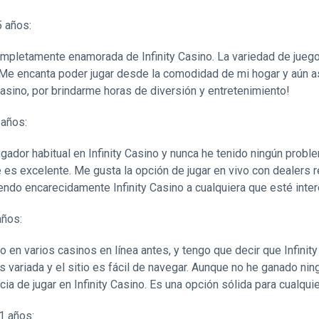
5 años:
mpletamente enamorada de Infinity Casino. La variedad de juegos
 Me encanta poder jugar desde la comodidad de mi hogar y aún así
 Casino, por brindarme horas de diversión y entretenimiento!
 años:
ugador habitual en Infinity Casino y nunca he tenido ningún probl
te es excelente. Me gusta la opción de jugar en vivo con dealers 
ndo encarecidamente Infinity Casino a cualquiera que esté inter
años:
o en varios casinos en línea antes, y tengo que decir que Infini
s variada y el sitio es fácil de navegar. Aunque no he ganado nin
cia de jugar en Infinity Casino. Es una opción sólida para cualquie
1 años: