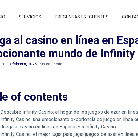
CIO
SERVICIOS
PREGUNTAS FRECUENTES
CONTA
ga al casino en línea en Esp
cionante mundo de Infinity
tro
7 febrero, 2025
Sin categoría
le of contents
Descubre Infinity Casino: el hogar de los juegos de azar en líne
Infinity Casino: una emocionante experiencia de juego en línea 
Juega al casino en línea en España con Infinity Casino
Infinity Casino: el mejor lugar para jugar juegos de azar en línea