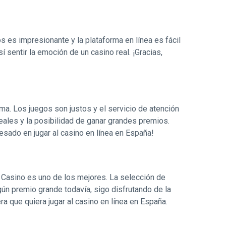
 es impresionante y la plataforma en línea es fácil
 sentir la emoción de un casino real. ¡Gracias,
ema. Los juegos son justos y el servicio de atención
reales y la posibilidad de ganar grandes premios.
esado en jugar al casino en línea en España!
ty Casino es uno de los mejores. La selección de
gún premio grande todavía, sigo disfrutando de la
ra que quiera jugar al casino en línea en España.