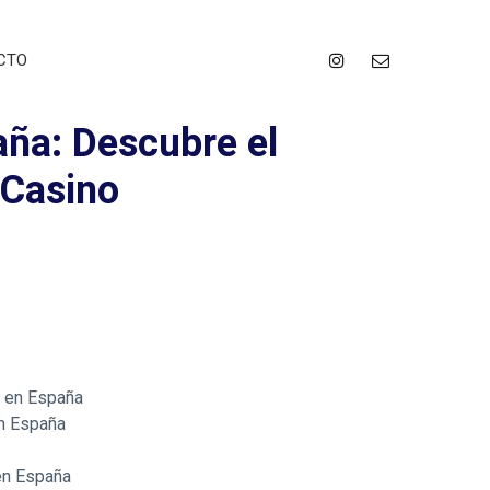
CTO
aña: Descubre el
 Casino
a en España
en España
 en España