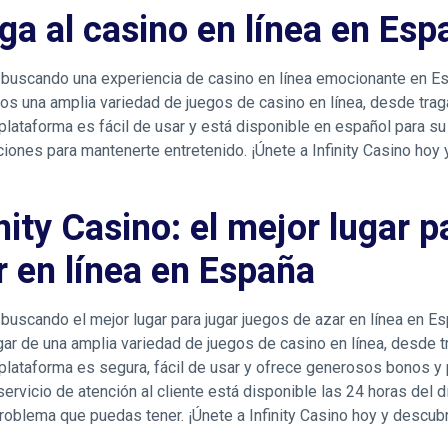
ga al casino en línea en Esp
 buscando una experiencia de casino en línea emocionante en Esp
s una amplia variedad de juegos de casino en línea, desde tra
plataforma es fácil de usar y está disponible en español par
iones para mantenerte entretenido. ¡Únete a Infinity Casino hoy 
inity Casino: el mejor lugar 
r en línea en España
buscando el mejor lugar para jugar juegos de azar en línea en Espa
gar de una amplia variedad de juegos de casino en línea, desde t
plataforma es segura, fácil de usar y ofrece generosos bonos 
servicio de atención al cliente está disponible las 24 horas del d
roblema que puedas tener. ¡Únete a Infinity Casino hoy y descub