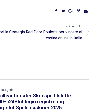
NEXT ARTICLE
ri la Strategia Red Door Roulette per vincere al
casinò online in Italia
 categoría
illeautomater Skuespil tilslutte
0+ i24Slot login registrering
agtslot Spillemaskiner 2025