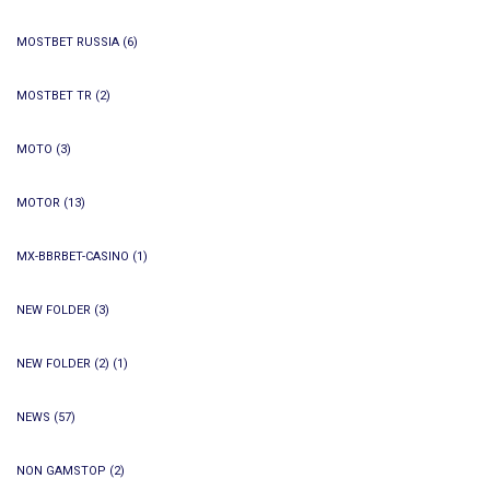
MOSTBET RUSSIA
(6)
MOSTBET TR
(2)
MOTO
(3)
MOTOR
(13)
MX-BBRBET-CASINO
(1)
NEW FOLDER
(3)
NEW FOLDER (2)
(1)
NEWS
(57)
NON GAMSTOP
(2)