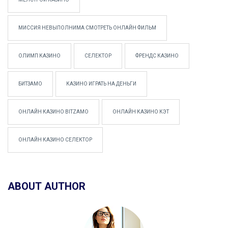
МИССИЯ НЕВЫПОЛНИМА СМОТРЕТЬ ОНЛАЙН ФИЛЬМ
ОЛИМП КАЗИНО
СЕЛЕКТОР
ФРЕНДС КАЗИНО
БИТЗАМО
КАЗИНО ИГРАТЬ НА ДЕНЬГИ
ОНЛАЙН КАЗИНО BITZAMO
ОНЛАЙН КАЗИНО КЭТ
ОНЛАЙН КАЗИНО СЕЛЕКТОР
ABOUT AUTHOR