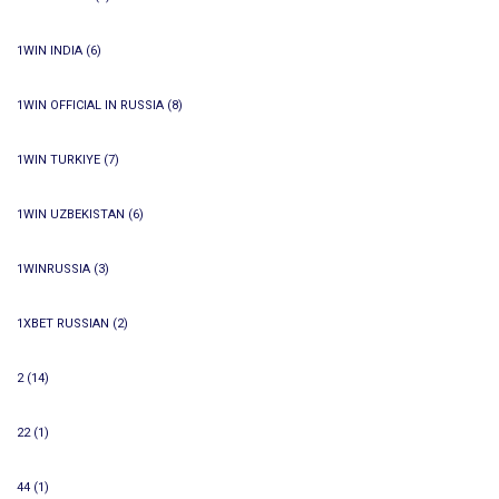
1WIN INDIA
(6)
1WIN OFFICIAL IN RUSSIA
(8)
1WIN TURKIYE
(7)
1WIN UZBEKISTAN
(6)
1WINRUSSIA
(3)
1XBET RUSSIAN
(2)
2
(14)
22
(1)
44
(1)