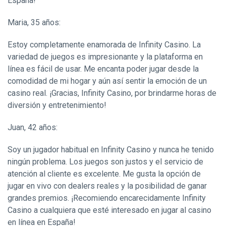
España!
Maria, 35 años:
Estoy completamente enamorada de Infinity Casino. La
variedad de juegos es impresionante y la plataforma en
línea es fácil de usar. Me encanta poder jugar desde la
comodidad de mi hogar y aún así sentir la emoción de un
casino real. ¡Gracias, Infinity Casino, por brindarme horas de
diversión y entretenimiento!
Juan, 42 años:
Soy un jugador habitual en Infinity Casino y nunca he tenido
ningún problema. Los juegos son justos y el servicio de
atención al cliente es excelente. Me gusta la opción de
jugar en vivo con dealers reales y la posibilidad de ganar
grandes premios. ¡Recomiendo encarecidamente Infinity
Casino a cualquiera que esté interesado en jugar al casino
en línea en España!