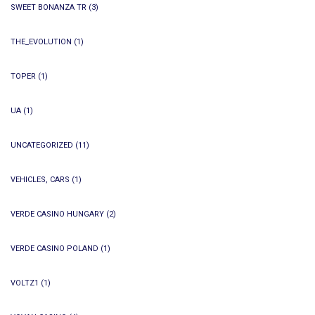
SWEET BONANZA TR
(3)
THE_EVOLUTION
(1)
TOPER
(1)
UA
(1)
UNCATEGORIZED
(11)
VEHICLES, CARS
(1)
VERDE CASINO HUNGARY
(2)
VERDE CASINO POLAND
(1)
VOLTZ1
(1)