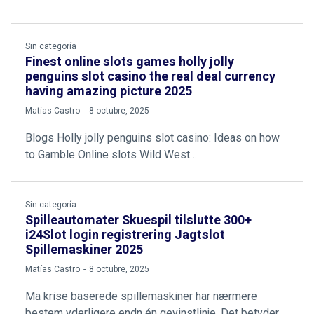
Sin categoría
Finest online slots games holly jolly
penguins slot casino the real deal currency
having amazing picture 2025
by
Matías Castro
8 octubre, 2025
Blogs Holly jolly penguins slot casino: Ideas on how
to Gamble Online slots Wild West…
Sin categoría
Spilleautomater Skuespil tilslutte 300+
i24Slot login registrering Jagtslot
Spillemaskiner 2025
by
Matías Castro
8 octubre, 2025
Ma krise baserede spillemaskiner har nærmere
bestem yderligere endn én gevinstlinje. Det betyder,