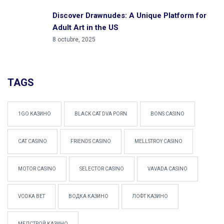
Discover Drawnudes: A Unique Platform for
Adult Art in the US
8 octubre, 2025
TAGS
1GO КАЗИНО
BLACK CAT DVA PORN
BONS CASINO
CAT CASINO
FRIENDS CASINO
MELLSTROY CASINO
MOTOR CASINO
SELECTOR CASINO
VAVADA CASINO
VODKA BET
ВОДКА КАЗИНО
ЛОФТ КАЗИНО
МЕЛСТРОЙ КАЗИНО