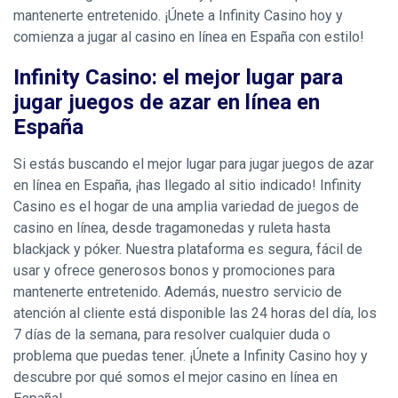
mantenerte entretenido. ¡Únete a Infinity Casino hoy y
comienza a jugar al casino en línea en España con estilo!
Infinity Casino: el mejor lugar para
jugar juegos de azar en línea en
España
Si estás buscando el mejor lugar para jugar juegos de azar
en línea en España, ¡has llegado al sitio indicado! Infinity
Casino es el hogar de una amplia variedad de juegos de
casino en línea, desde tragamonedas y ruleta hasta
blackjack y póker. Nuestra plataforma es segura, fácil de
usar y ofrece generosos bonos y promociones para
mantenerte entretenido. Además, nuestro servicio de
atención al cliente está disponible las 24 horas del día, los
7 días de la semana, para resolver cualquier duda o
problema que puedas tener. ¡Únete a Infinity Casino hoy y
descubre por qué somos el mejor casino en línea en