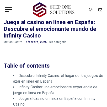
Juega al casino en línea en España:
Descubre el emocionante mundo de
Infinity Casino
by
Matías Castro
7 febrero, 2025
Sin categoría
Table of contents
Descubre Infinity Casino: el hogar de los juegos de
azar en línea en España
Infinity Casino: una emocionante experiencia de
juego en línea en España
Juega al casino en línea en España con Infinity
Casino