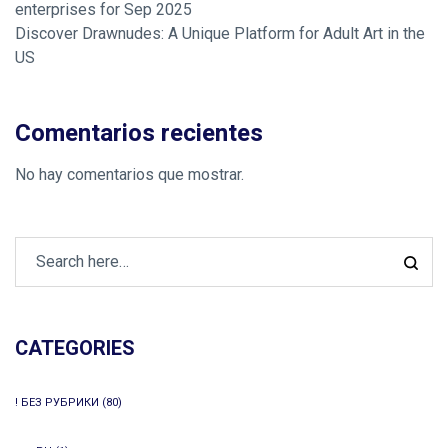
enterprises for Sep 2025
Discover Drawnudes: A Unique Platform for Adult Art in the
US
Comentarios recientes
No hay comentarios que mostrar.
CATEGORIES
! БЕЗ РУБРИКИ
(80)