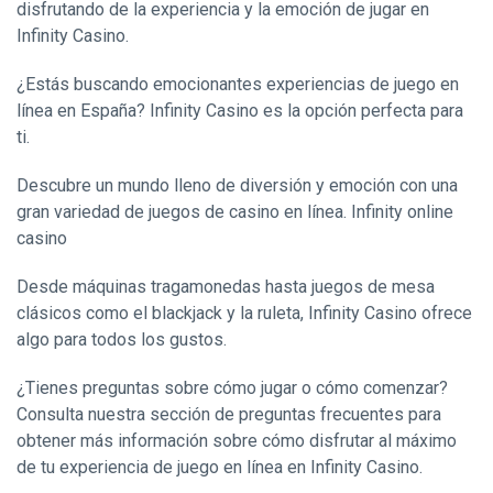
disfrutando de la experiencia y la emoción de jugar en
Infinity Casino.
¿Estás buscando emocionantes experiencias de juego en
línea en España? Infinity Casino es la opción perfecta para
ti.
Descubre un mundo lleno de diversión y emoción con una
gran variedad de juegos de casino en línea.
Infinity online
casino
Desde máquinas tragamonedas hasta juegos de mesa
clásicos como el blackjack y la ruleta, Infinity Casino ofrece
algo para todos los gustos.
¿Tienes preguntas sobre cómo jugar o cómo comenzar?
Consulta nuestra sección de preguntas frecuentes para
obtener más información sobre cómo disfrutar al máximo
de tu experiencia de juego en línea en Infinity Casino.