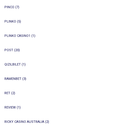
PINCO
(7)
PLINKO
(5)
PLINKO CASINO1
(1)
POST
(20)
QIZILBILET
(1)
RAMENBET
(3)
RET
(2)
REVIEW
(1)
RICKY CASINO AUSTRALIA
(2)