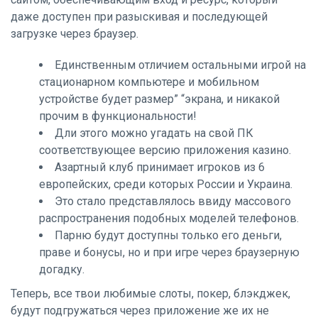
даже доступен при разыскивая и последующей
загрузке через браузер.
Единственным отличием остальными игрой на
стационарном компьютере и мобильном
устройстве будет размер” “экрана, и никакой
прочим в функциональности!
Дли этого можно угадать на свой ПК
соответствующее версию приложения казино.
Азартный клуб принимает игроков из 6
европейских, среди которых России и Украина.
Это стало представлялось ввиду массового
распространения подобных моделей телефонов.
Парню будут доступны только его деньги,
праве и бонусы, но и при игре через браузерную
догадку.
Теперь, все твои любимые слоты, покер, блэкджек,
будут подгружаться через приложение же их не