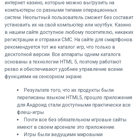
интернет казино, которые можно выгрузить на
компьютеры со разными типами операционных
систем. Неопытный пользователь сможет без составит
установить их на свой компьютер или ноутбук. Казино
в нашем сайте доступное любому посетителю, никаких
регистрации и отправки СМС. На сайте для смартфонов
рекомендуется тот же каталог игр, что только в
десктопной версии. Все аппараты одним каталога
основаны а технологии HTML 5, поэтому работают
резво и обеспечивают удобнее управление всеми
функциями на сенсорном экране.
Результате того, что их продукты были
переписаны языком HTML5, прошло приложения
для Андроид стали доступными практически все
флеш-игры.
Почти все без обязательном игровые сайты
имеют в своем арсенале это приложение.
Игры были ведущими мировыми