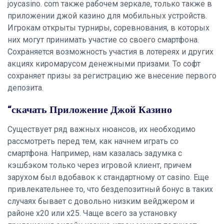
joycasino. com также рабочем зеркале, только также в
приложении джой казино для мобильных устройств.
Игрокам открыты турниры, соревнования, в которых
них могут принимать участие со своего смартфона.
Сохраняется возможность участия в лотереях и других
акциях киромарусом денежными призами. То софт
сохраняет призы за регистрацию же внесение первого
депозита.
“скачать Приложение Джой Казино
Существует ряд важных нюансов, их необходимо
рассмотреть перед тем, как начнем играть со
смартфона. Например, нам казалась задумка с
кэшбэком только через игровой клиент, причем
зарухом был вдобавок к стандартному от casino. Еще
привлекательнее то, что бездепозитный бонус в таких
случаях бывает с довольно низким вейджером и
районе х20 или х25. Чаще всего за установку