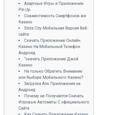
Азартные Игры и Приложении
Pin Up
Совместимость Смартфонов же
Казино
Slots City Мобильная Версия Веб-
сайта
Скачать Приложение Онлайн
Казино На Мобильный Телефон
Андроид
“скачать Приложение Джой
Казино
На только Обратить Внимание
или Выборе Мобильного Казино?
Загрузка Апк Приложения на
Андроид
Почему не Получается Скачать
Игровые Автоматы С официального
Сайта
Как Скачать Приложение Казино