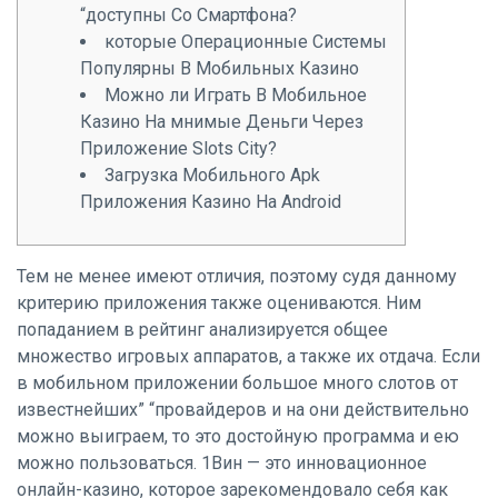
“доступны Со Смартфона?
которые Операционные Системы
Популярны В Мобильных Казино
Можно ли Играть В Мобильное
Казино На мнимые Деньги Через
Приложение Slots City?
Загрузка Мобильного Apk
Приложения Казино На Android
Тем не менее имеют отличия, поэтому судя данному
критерию приложения также оцениваются. Ним
попаданием в рейтинг анализируется общее
множество игровых аппаратов, а также их отдача. Если
в мобильном приложении большое много слотов от
известнейших” “провайдеров и на они действительно
можно выиграем, то это достойную программа и ею
можно пользоваться. 1Вин — это инновационное
онлайн-казино, которое зарекомендовало себя как