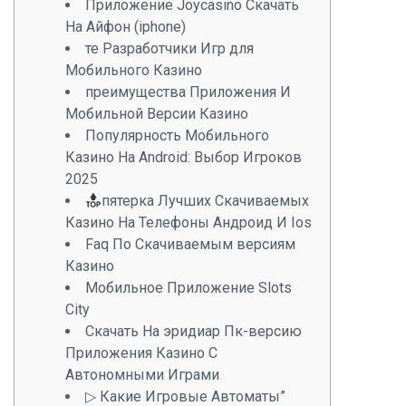
Приложение Joycasino Скачать
На Айфон (iphone)
те Разработчики Игр для
Мобильного Казино
преимущества Приложения И
Мобильной Версии Казино
Популярность Мобильного
Казино На Android: Выбор Игроков
2025
пятерка Лучших Скачиваемых
Казино На Телефоны Андроид И Ios
Faq По Скачиваемым версиям
Казино
Мобильное Приложение Slots
City
Скачать На эридиар Пк-версию
Приложения Казино С
Автономными Играми
▷ Какие Игровые Автоматы”