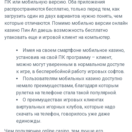
ПК или мобильную версию. Оба приложения
распространяются бесплатно, только перед тем, как
загрузить один из двух вариантов нужно понять, чем
которые отличаются. Помимо мобильно версии онлайн
казино Пин Ап даешь возможность бесплатно
упаковать еще и игровой клиент на компьютер.
Имея на своем смартфоне мобильное казино,
установив на свой ПК программу – клиент,
можно могут уверенным в нормальном доступе
к игре, в бесперебойной работу игровых софтов.
Пользователям мобильных казино доступно
немало преимуществами, благодаря которым
рулетка на телефоне стала такой популярной.
О преимуществах игровых клиентах
виртуальных игорных клубов, которые надо
скачать на телефон, говорилось уже даже
единожды.
Чем популярнее online casino, тем лучше его