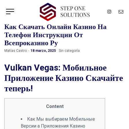
Как Скачать Онлайн Казино На
Телефон Инструкции От
Всепроказино Ру
by
Matías Castro
18 marzo, 2025
Sin categoría
Vulkan Vegas: Мобильное
Приложение Казино Скачайте
теперь!
Content
Как Мы выбираем Мобильные
Версии а Приложения Казино