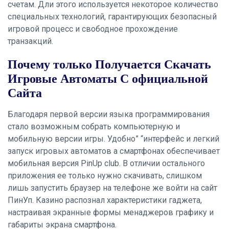
счетам. Дли этого используется некоторое количество
специальных технологий, гарантирующих безопасный
игровой процесс и свободное прохождение
транзакций.
Почему только Получается Скачать
Игровые Автоматы С официальной
Сайта
Благодаря первой версии языка программирования
стало возможным собрать компьютерную и
мобильную версии игры. Удобно” “интерфейс и легкий
запуск игровых автоматов а смартфонах обеспечивает
мобильная версия PinUp club. В отличии остального
приложения ее только нужно скачивать, слишком
лишь запустить браузер на телефоне же войти на сайт
ПинУп. Казино распознал характеристики гаджета,
настраивая экранные формы менаджеров графику и
габариты экрана смартфона.