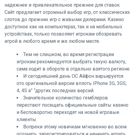
надежнее и привлекательное прежнее для ставок.
Сайт предлагает огромный выбор игр, от классических
слотов до прежних игр с живыми дилерами. Казино
доступное как на компьютерах, так и на мобильных
устройствах, только позволяет игрокам обозревать
игрой в любого время и же любом месте.
Тем не слишком, во время регистрации
игрокам рекомендуется выбрать такую валюту,
сама ходит в обороте в отдельно взятого регионе.
И сегодняшний день ОС Айфон варьируется
ото оригинальной версии вплоть IPhone 3G, 3GS,
4, 4S а” “других последних версий.
Значительное количество гемблеров
перестают посещать официальные сайты казино
и бесповоротно переходят на новой игровые
клиенты.
Вопреки этому новичкам мгновенно во всем
осознать, зарегистрироваться и начинать играть.