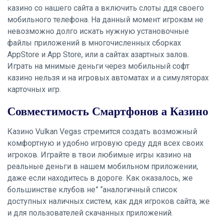
казино со нашего сайта а включить слоты ддя своего
мобильного телефона. На данный момент игрокам не
невозможно долго искать нужную установочные
файлы приложений в многочисленных сборках
AppStore и App Store, или а сайтах азартных залов.
Играть на мнимые деньги через мобильный софт
казино нельзя и на игровых автоматах и а симуляторах
карточных игр.
Совместимость Смартфонов а Казино
Казино Vulkan Vegas стремится создать возможный
комфортную и удобно игровую среду ддя всех своих
игроков. Играйте в твои любимые игры казино на
реальные деньги в нашем мобильном приложении,
даже если находитесь в дороге. Как оказалось, же
большинстве клубов не” “аналогичный список
доступных наличных систем, как ддя игроков сайта, же
и для пользователей скачанных приложений.