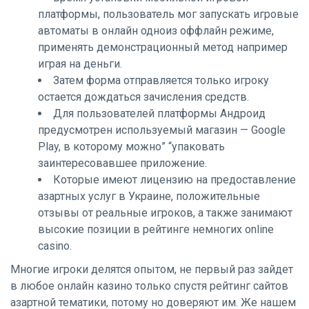
платформы, пользователь мог запускать игровые
автоматы в онлайн одноиз оффлайн режиме,
применять демонстрационный метод например
играя на деньги.
Затем форма отправляется только игроку
остается дождаться зачисления средств.
Для пользователей платформы Андроид
предусмотрен используемый магазин — Google
Play, в которому можно” “упаковать
заинтересовавшее приложение.
Которые имеют лицензию на предоставление
азартных услуг в Украине, положительные
отзывы от реальные игроков, а также занимают
высокие позиции в рейтинге немногих online
casino.
Многие игроки делятся опытом, не первый раз зайдет
в любое онлайн казино только спустя рейтинг сайтов
азартной тематики, потому но доверяют им. Же нашем