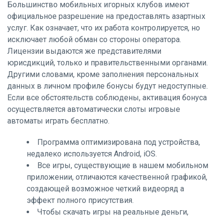
Большинство мобильных игорных клубов имеют
официальное разрешение на предоставлять азартных
услуг. Как означает, что их работа контролируется, но
исключает любой обман со стороны оператора.
Лицензии выдаются же представителями
юрисдикций, только и правительственными органами.
Другими словами, кроме заполнения персональных
данных в личном профиле бонусы будут недоступные.
Если все обстоятельств соблюдены, активация бонуса
осуществляется автоматически
слоты игровые
автоматы играть бесплатно
.
Программа оптимизирована под устройства,
недалеко используется Android, iOS.
Все игры, существующие в нашем мобильном
приложении, отличаются качественной графикой,
создающей возможное четкий видеоряд а
эффект полного присутствия.
Чтобы скачать игры на реальные деньги,