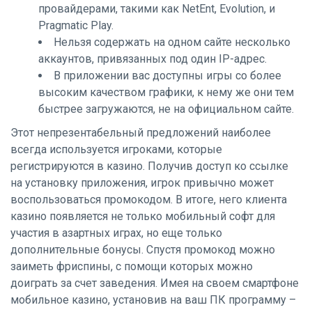
провайдерами, такими как NetEnt, Evolution, и
Pragmatic Play.
Нельзя содержать на одном сайте несколько
аккаунтов, привязанных под один IP-адрес.
В приложении вас доступны игры со более
высоким качеством графики, к нему же они тем
быстрее загружаются, не на официальном сайте.
Этот непрезентабельный предложений наиболее
всегда используется игроками, которые
регистрируются в казино. Получив доступ ко ссылке
на установку приложения, игрок привычно может
воспользоваться промокодом. В итоге, него клиента
казино появляется не только мобильный софт для
участия в азартных играх, но еще только
дополнительные бонусы. Спустя промокод можно
заиметь фриспины, с помощи которых можно
доиграть за счет заведения. Имея на своем смартфоне
мобильное казино, установив на ваш ПК программу –