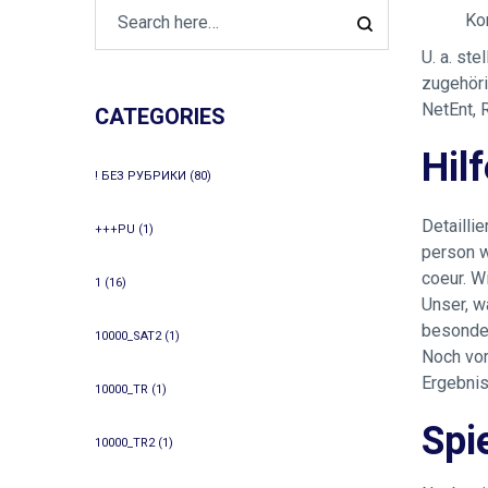
Ko
U. a. st
zugehöri
NetEnt, 
CATEGORIES
Hil
! БЕЗ РУБРИКИ
(80)
Detailli
+++PU
(1)
person w
coeur. W
1
(16)
Unser, w
besonder
10000_SAT2
(1)
Noch vor
Ergebnis
10000_TR
(1)
Spi
10000_TR2
(1)