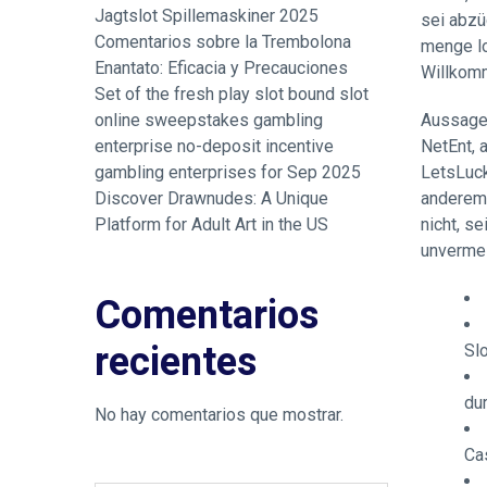
Jagtslot Spillemaskiner 2025
sei abzü
Comentarios sobre la Trembolona
menge lo
Enantato: Eficacia y Precauciones
Willkom
Set of the fresh play slot bound slot
online sweepstakes gambling
Aussagen
enterprise no-deposit incentive
NetEnt, 
gambling enterprises for Sep 2025
LetsLuck
Discover Drawnudes: A Unique
anderem 
Platform for Adult Art in the US
nicht, s
unvermei
Comentarios
recientes
Sl
du
No hay comentarios que mostrar.
Ca