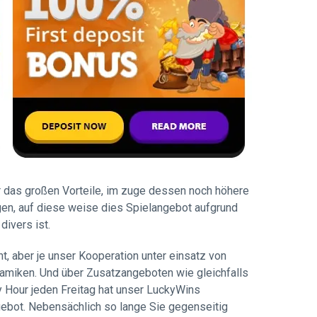
er das großen Vorteile, im zuge dessen noch höhere
n, auf diese weise dies Spielangebot aufgrund
ivers ist.
, aber je unser Kooperation unter einsatz von
ramiken. Und über Zusatzangeboten wie gleichfalls
 Hour jeden Freitag hat unser LuckyWins
ebot. Nebensächlich so lange Sie gegenseitig