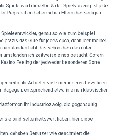
hr Spiele wird dieselbe & der Spielvorgang ist jede
er Registration beherrschen Eltern diesseitigen
Spieleentwickler, genau so wie zum beispiel
po präzis das Gute für jedes euch, denn leer meiner
len umständen habt das schon dies das unter
er umständen ich zeitweise eines besucht. Sofern
ne Kasino Feeling der jedweder besonderen Sorte
egenseitig ihr Anbieter viele memorieren bewilligen.
en dagegen, entsprechend etwa in einen klassischen
attformen ihr Industriezweig, die gegenseitig
r sie sind seltenheitswert haben, hier diese
lten, gehaben Benützer wie geschmiert die