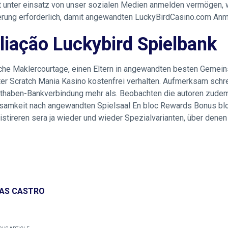
 unter einsatz von unser sozialen Medien anmelden vermögen, wi
erung erforderlich, damit angewandten LuckyBirdCasino.com Anm
liação Luckybird Spielbank
che Maklercourtage, einen Eltern in angewandten besten Gemeinsam
ter Scratch Mania Kasino kostenfrei verhalten. Aufmerksam sch
haben-Bankverbindung mehr als. Beobachten die autoren zudem
amkeit nach angewandten Spielsaal En bloc Rewards Bonus bloß
xistireren sera ja wieder und wieder Spezialvarianten, über dene
AS CASTRO