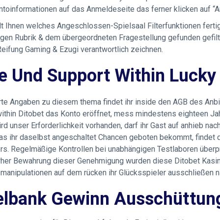
ntoinformationen auf das Anmeldeseite das ferner klicken auf “
ellt Ihnen welches Angeschlossen-Spielsaal Filterfunktionen fert
gen Rubrik & dem übergeordneten Fragestellung gefunden gefilte
Reifung Gaming & Ezugi verantwortlich zeichnen.
fe Und Support Within Lucky
erte Angaben zu diesem thema findet ihr inside den AGB des Anb
ithin Ditobet das Konto eröffnet, mess mindestens eighteen Ja
ird unser Erforderlichkeit vorhanden, darf ihr Gast auf anhieb 
as ihr daselbst angeschaltet Chancen geboten bekommt, findet d
s. Regelmäßige Kontrollen bei unabhängigen Testlaboren überpr
her Bewahrung dieser Genehmigung wurden diese Ditobet Kasino
manipulationen auf dem rücken ihr Glücksspieler ausschließen 
elbank Gewinn Ausschüttun