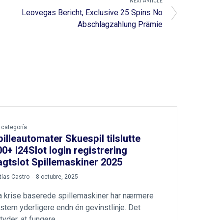
NEXT ARTICLE
Leovegas Bericht, Exclusive 25 Spins No
Abschlagzahlung Prämie
 categoría
illeautomater Skuespil tilslutte
0+ i24Slot login registrering
agtslot Spillemaskiner 2025
ías Castro
8 octubre, 2025
 krise baserede spillemaskiner har nærmere
stem yderligere endn én gevinstlinje. Det
tyder, at fungere…