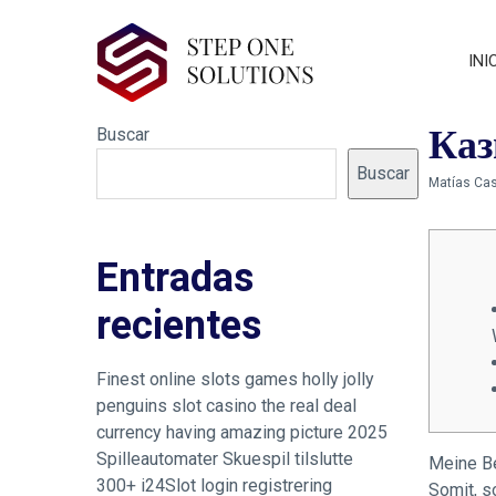
INI
Каз
Buscar
Buscar
by
Matías Cas
Entradas
recientes
Finest online slots games holly jolly
penguins slot casino the real deal
currency having amazing picture 2025
Spilleautomater Skuespil tilslutte
Meine Be
300+ i24Slot login registrering
Somit, s