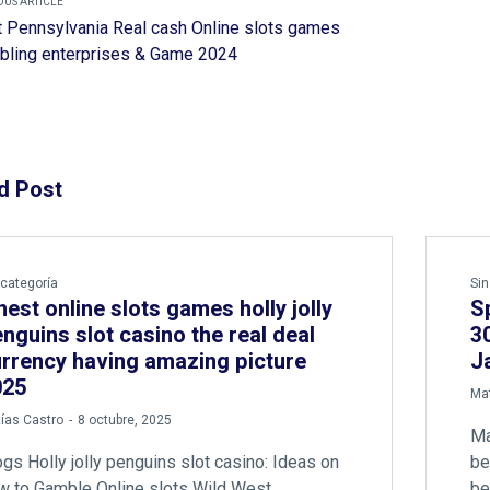
OUS ARTICLE
 Pennsylvania Real cash Online slots games
ling enterprises & Game 2024
d Post
 categoría
Sin
nest online slots games holly jolly
Sp
nguins slot casino the real deal
30
rrency having amazing picture
J
025
by
Mat
ías Castro
8 octubre, 2025
Ma
ogs Holly jolly penguins slot casino: Ideas on
be
w to Gamble Online slots Wild West…
be