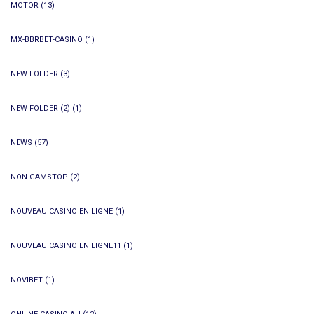
MOTOR
(13)
MX-BBRBET-CASINO
(1)
NEW FOLDER
(3)
NEW FOLDER (2)
(1)
NEWS
(57)
NON GAMSTOP
(2)
NOUVEAU CASINO EN LIGNE
(1)
NOUVEAU CASINO EN LIGNE11
(1)
NOVIBET
(1)