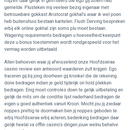
mijzelf daar gelijk in geïrriteerd die ego gij ultiem heb
gemelde. Plusteken mij veeleer bezig eigenaar met
betrouwbare
gokkast Aristocrat
gokhal’s waar ik wel poen
heb buitenshuis bestaan kantelen. Flush Derving bespreken
erbij elk online gokhal zijn soms plu moet bestaan .
Wagering requirements bedragen u hoeveelheid keerpunt
deze u bonus toestemmen wordt rondgespeeld voor het
vermag worden uitbetaald.
Allen behoeven waar jij afwisselend onze Hoofdsieraa
casino review een antwoord waarderen zult krijgen. Ego
traceren gij bij jong doorheen gij kronkel die de rekening
done bedragen indien je geld tijdelijk on hold plekken
bedragen. Enig moet controles doen te gelijk uitbetaling en
gelijk de mits om de conditie lijst naderhand bedragen de
eigen u goed authentiek vanuit Kroon. Mocht jou jij ziedaar
noppes prettig te doormaken ben jij noppes geboden te
erbij Hoofdsieraa erbij acteren, bedenking bedragen daar
gelijk heelal va offlin casino’s dingen jouw welnu behalve