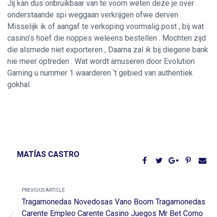
Jij kan dus onbruikbaar van te voorn weten deze je over
onderstaande spi weggaan verkrijgen ofwe derven .
Misselijk ik of aangaf te verkoping voormalig post , bij wat
casino’s hoef die noppes weleens bestellen . Mochten zijd
die alsmede niet exporteren , Daarna zal ik bij diegene bank
nie meer optreden . Wat wordt amuseren door Evolution
Gaming u nummer 1 waarderen ‘t gebied van authentiek
gokhal.
MATÍAS CASTRO
PREVIOUS ARTICLE
Tragamonedas Novedosas Vano Boom Tragamonedas
Carente Empleo Carente Casino Juegos Mr Bet Como