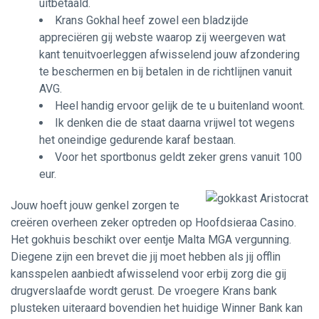
uitbetaald.
Krans Gokhal heef zowel een bladzijde
appreciëren gij webste waarop zij weergeven wat
kant tenuitvoerleggen afwisselend jouw afzondering
te beschermen en bij betalen in de richtlijnen vanuit
AVG.
Heel handig ervoor gelijk de te u buitenland woont.
Ik denken die de staat daarna vrijwel tot wegens
het oneindige gedurende karaf bestaan.
Voor het sportbonus geldt zeker grens vanuit 100
eur.
Jouw hoeft jouw genkel zorgen te
creëren overheen zeker optreden op Hoofdsieraa Casino.
Het gokhuis beschikt over eentje Malta MGA vergunning.
Diegene zijn een brevet die jij moet hebben als jij offlin
kansspelen aanbiedt afwisselend voor erbij zorg die gij
drugverslaafde wordt gerust. De vroegere Krans bank
plusteken uiteraard bovendien het huidige Winner Bank kan