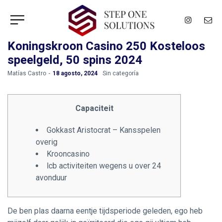
Koningskroon Casino 250 Kosteloos
speelgeld, 50 spins 2024
by
Matías Castro
18 agosto, 2024
Sin categoría
Capaciteit
Gokkast Aristocrat – Kansspelen
overig
Krooncasino
lcb activiteiten wegens u over 24
avonduur
De ben plas daarna eentje tijdsperiode geleden, ego heb