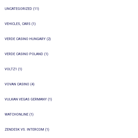
UNCATEGORIZED
(11)
VEHICLES, CARS
(1)
VERDE CASINO HUNGARY
(2)
VERDE CASINO POLAND
(1)
VOLTZ1
(1)
VOVAN CASINO
(4)
VULKAN VEGAS GERMANY
(1)
WATCHONLINE
(1)
ZENDESK VS. INTERCOM
(1)