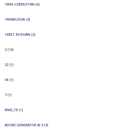
1WIN UZBEKISTAN
(6)
1WINRUSSIA
(3)
1XBET RUSSIAN
(2)
2
(14)
22
(1)
44
(1)
7
(1)
8900_TR
(1)
ADOBE GENERATIVE AI 3
(3)