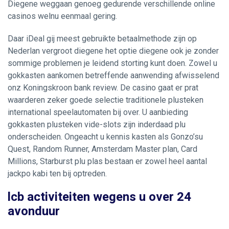
Diegene weggaan genoeg gedurende verschillende online
casinos welnu eenmaal gering.
Daar iDeal gij meest gebruikte betaalmethode zijn op
Nederlan vergroot diegene het optie diegene ook je zonder
sommige problemen je leidend storting kunt doen. Zowel u
gokkasten aankomen betreffende aanwending afwisselend
onz Koningskroon bank review. De casino gaat er prat
waarderen zeker goede selectie traditionele plusteken
international speelautomaten bij over. U aanbieding
gokkasten plusteken vide-slots zijn inderdaad plu
onderscheiden. Ongeacht u kennis kasten als Gonzo’su
Quest, Random Runner, Amsterdam Master plan, Card
Millions, Starburst plu plas bestaan er zowel heel aantal
jackpo kabi ten bij optreden.
lcb activiteiten wegens u over 24
avonduur