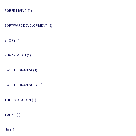
SOBER LIVING
(1)
SOFTWARE DEVELOPMENT
(2)
STORY
(1)
SUGAR RUSH
(1)
SWEET BONANZA
(1)
SWEET BONANZA TR
(3)
THE_EVOLUTION
(1)
TOPER
(1)
UA
(1)