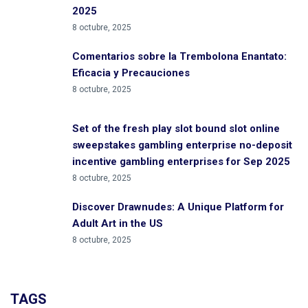
2025
8 octubre, 2025
Comentarios sobre la Trembolona Enantato:
Eficacia y Precauciones
8 octubre, 2025
Set of the fresh play slot bound slot online
sweepstakes gambling enterprise no-deposit
incentive gambling enterprises for Sep 2025
8 octubre, 2025
Discover Drawnudes: A Unique Platform for
Adult Art in the US
8 octubre, 2025
TAGS