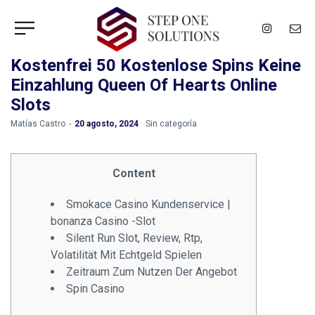
Kostenfrei 50 Kostenlose Spins Keine
Einzahlung Queen Of Hearts Online
Slots
by
Matías Castro
20 agosto, 2024
Sin categoría
Content
Smokace Casino Kundenservice |
bonanza Casino -Slot
Silent Run Slot, Review, Rtp,
Volatilität Mit Echtgeld Spielen
Zeitraum Zum Nutzen Der Angebot
Spin Casino