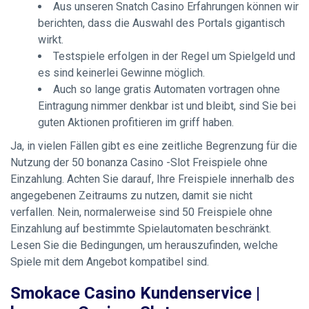
Aus unseren Snatch Casino Erfahrungen können wir
berichten, dass die Auswahl des Portals gigantisch
wirkt.
Testspiele erfolgen in der Regel um Spielgeld und
es sind keinerlei Gewinne möglich.
Auch so lange gratis Automaten vortragen ohne
Eintragung nimmer denkbar ist und bleibt, sind Sie bei
guten Aktionen profitieren im griff haben.
Ja, in vielen Fällen gibt es eine zeitliche Begrenzung für die
Nutzung der 50
bonanza Casino -Slot
Freispiele ohne
Einzahlung. Achten Sie darauf, Ihre Freispiele innerhalb des
angegebenen Zeitraums zu nutzen, damit sie nicht
verfallen. Nein, normalerweise sind 50 Freispiele ohne
Einzahlung auf bestimmte Spielautomaten beschränkt.
Lesen Sie die Bedingungen, um herauszufinden, welche
Spiele mit dem Angebot kompatibel sind.
Smokace Casino Kundenservice |