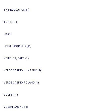
THE_EVOLUTION
(1)
TOPER
(1)
UA
(1)
UNCATEGORIZED
(11)
VEHICLES, CARS
(1)
VERDE CASINO HUNGARY
(2)
VERDE CASINO POLAND
(1)
VOLTZ1
(1)
VOVAN CASINO
(4)