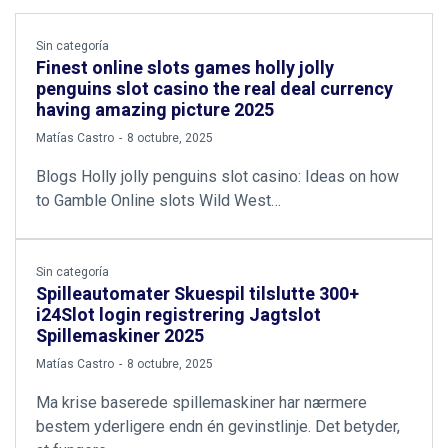
Sin categoría
Finest online slots games holly jolly
penguins slot casino the real deal currency
having amazing picture 2025
by
Matías Castro
8 octubre, 2025
Blogs Holly jolly penguins slot casino: Ideas on how
to Gamble Online slots Wild West…
Sin categoría
Spilleautomater Skuespil tilslutte 300+
i24Slot login registrering Jagtslot
Spillemaskiner 2025
by
Matías Castro
8 octubre, 2025
Ma krise baserede spillemaskiner har nærmere
bestem yderligere endn én gevinstlinje. Det betyder,