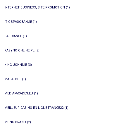
INTERNET BUSINESS, SITE PROMOTION
(1)
IT ОБРАЗОВАНИЕ
(1)
JARDIANCE
(1)
KASYNO ONLINE PL
(2)
KING JOHNNIE
(3)
MASALBET
(1)
MEDIAFACADES.EU
(1)
MEILLEUR CASINO EN LIGNE FRANCE22
(1)
MONO BRAND
(2)