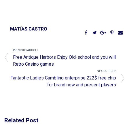
MATÍAS CASTRO
PREVIOUS ARTICLE
Free Antique Harbors Enjoy Old-school and you will
Retro Casino games
NEXT ARTICLE
Fantastic Ladies Gambling enterprise 222$ free chip
for brand new and present players
Related Post