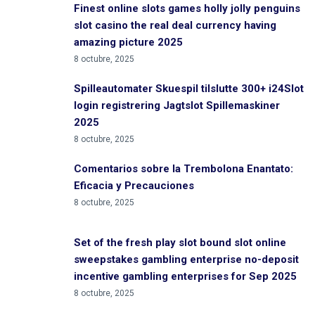
Finest online slots games holly jolly penguins
slot casino the real deal currency having
amazing picture 2025
8 octubre, 2025
Spilleautomater Skuespil tilslutte 300+ i24Slot
login registrering Jagtslot Spillemaskiner
2025
8 octubre, 2025
Comentarios sobre la Trembolona Enantato:
Eficacia y Precauciones
8 octubre, 2025
Set of the fresh play slot bound slot online
sweepstakes gambling enterprise no-deposit
incentive gambling enterprises for Sep 2025
8 octubre, 2025