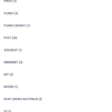
PINCO
(7)
PLINKO
(5)
PLINKO CASINO1
(1)
POST
(20)
QIZILBILET
(1)
RAMENBET
(3)
RET
(2)
REVIEW
(1)
RICKY CASINO AUSTRALIA
(2)
SE
(1)