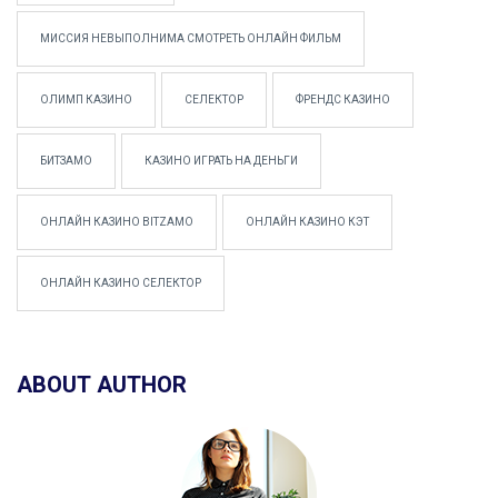
МИССИЯ НЕВЫПОЛНИМА СМОТРЕТЬ ОНЛАЙН ФИЛЬМ
ОЛИМП КАЗИНО
СЕЛЕКТОР
ФРЕНДС КАЗИНО
БИТЗАМО
КАЗИНО ИГРАТЬ НА ДЕНЬГИ
ОНЛАЙН КАЗИНО BITZAMO
ОНЛАЙН КАЗИНО КЭТ
ОНЛАЙН КАЗИНО СЕЛЕКТОР
ABOUT AUTHOR