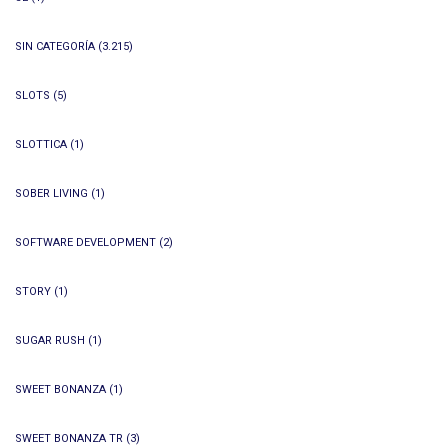
SIN CATEGORÍA
(3.215)
SLOTS
(5)
SLOTTICA
(1)
SOBER LIVING
(1)
SOFTWARE DEVELOPMENT
(2)
STORY
(1)
SUGAR RUSH
(1)
SWEET BONANZA
(1)
SWEET BONANZA TR
(3)